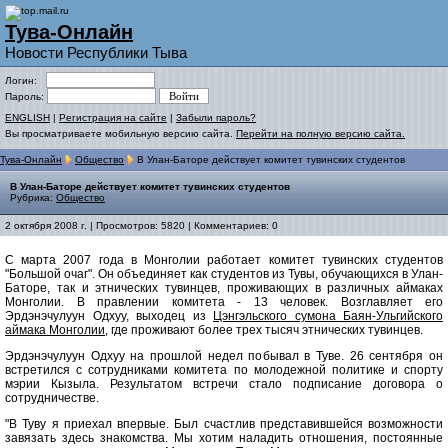
Тува-Онлайн
Новости Республики Тыва
Логин:
Пароль:
ENGLISH
|
Регистрация на сайте
|
Забыли пароль?
Вы просматриваете мобильную версию сайта.
Перейти на полную версию сайта.
Тува-Онлайн
Общество
В Улан-Баторе действует комитет тувинских студентов
В Улан-Баторе действует комитет тувинских студентов
Рубрика:
Общество
2 октября 2008 г. | Просмотров: 5820 | Комментариев: 0
С марта 2007 года в Монголии работает комитет тувинских студентов
"Большой очаг". Он объединяет как студентов из Тувы, обучающихся в Улан-
Баторе, так и этнических тувинцев, проживающих в различных аймаках
Монголии. В правлении комитета - 13 человек. Возглавляет его
Эрдэнэчулуун Одхуу, выходец из
Цэнгэльского сумона Баян-Ульгийского
аймака Монголии
, где проживают более трех тысяч этнических тувинцев.
Эрдэнэчулуун Одхуу на прошлой недел побывал в Туве. 26 сентября он
встретился с сотрудниками комитета по молодежной политике и спорту
мэрии Кызыла. Результатом встречи стало подписание договора о
сотрудничестве.
"В Туву я приехал впервые. Был счастлив представившейся возможности
завязать здесь знакомства. Мы хотим наладить отношения, постоянные