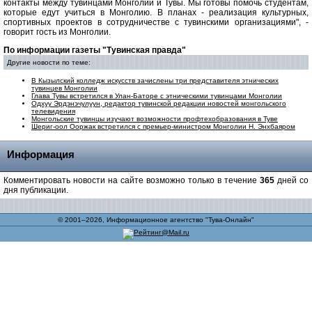
контакты между тувинцами Монголии и Тувы. Мы готовы помочь студентам,
которые едут учиться в Монголию. В планах - реализация культурных,
спортивных проектов в сотрудничестве с тувинскими организациями", -
говорит гость из Монголии.
По информации газеты "Тувинская правда"
Другие новости по теме:
В Кызылский колледж искусств зачислены три представителя этнических
тувинцев Монголии
Глава Тувы встретился в Улан-Баторе с этническими тувинцами Монголии
Одхуу Эрдэнэчулуун, редактор тувинской редакции новостей монгольского
телевидения
Монгольские тувинцы изучают возможности профтехобразования в Туве
Шериг-оол Ооржак встретился с премьер-министром Монголии Н. Энхбаяром
Информация
Комментировать новости на сайте возможно только в течение
365
дней со
дня публикации.
© 2001–2026, Информационное агентство "Тува-Онлайн"