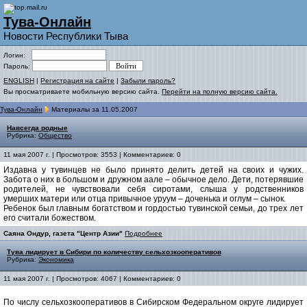
Тува-Онлайн
Новости Республики Тыва
Логин:
Пароль:
ENGLISH
|
Регистрация на сайте
|
Забыли пароль?
Вы просматриваете мобильную версию сайта.
Перейти на полную версию сайта.
Тува-Онлайн
Материалы за 11.05.2007
Навсегда родные
Рубрика:
Общество
11 мая 2007 г. | Просмотров: 3553 | Комментариев: 0
Издавна у тувинцев не было принято делить детей на своих и чужих.
Забота о них в большом и дружном аале – обычное дело. Дети, потерявшие
родителей, не чувствовали себя сиротами, слыша у родственников
умерших матери или отца привычное уруум – доченька и оглум – сынок.
Ребенок был главным богатством и гордостью тувинской семьи, до трех лет
его считали божеством.
Саяна Ондур, газета "Центр Азии"
Подробнее
Тува лидирует в Сибири по количеству сельхозкооперативов
Рубрика:
Экономика
11 мая 2007 г. | Просмотров: 4067 | Комментариев: 0
По числу сельхозкооперативов в Сибирском Федеральном округе лидирует