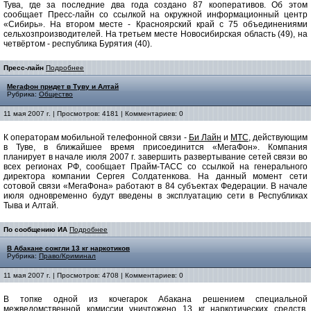
Тува, где за последние два года создано 87 кооперативов. Об этом
сообщает Пресс-лайн со ссылкой на окружной информационный центр
«Сибирь». На втором месте - Красноярский край с 75 объединениями
сельхозпроизводителей. На третьем месте Новосибирская область (49), на
четвёртом - республика Бурятия (40).
Пресс-лайн
Подробнее
Мегафон придет в Туву и Алтай
Рубрика:
Общество
11 мая 2007 г. | Просмотров: 4181 | Комментариев: 0
К операторам мобильной телефонной связи -
Би Лайн
и
МТС
, действующим
в Туве, в ближайшее время присоединится «МегаФон». Компания
планирует в начале июля 2007 г. завершить развертывание сетей связи во
всех регионах РФ, сообщает Прайм-ТАСС со ссылкой на генерального
директора компании Сергея Солдатенкова. На данный момент сети
сотовой связи «МегаФона» работают в 84 субъектах Федерации. В начале
июля одновременно будут введены в эксплуатацию сети в Республиках
Тыва и Алтай.
По сообщению ИА
Подробнее
В Абакане сожгли 13 кг наркотиков
Рубрика:
Право/Криминал
11 мая 2007 г. | Просмотров: 4708 | Комментариев: 0
В топке одной из кочегарок Абакана решением специальной
межведомственной комиссии уничтожено 13 кг наркотических средств,