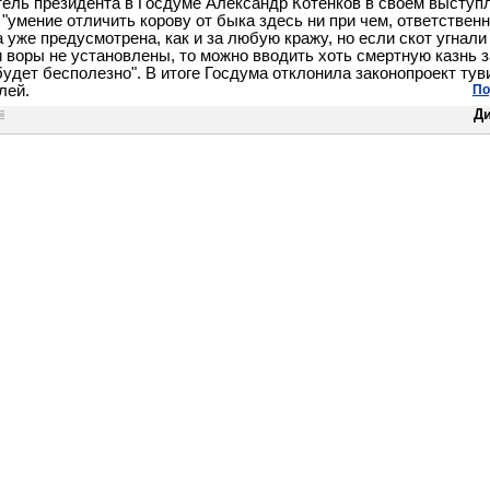
ель президента в Госдуме Александр Котенков в своем выступ
 "умение отличить корову от быка здесь ни при чем, ответственн
 уже предусмотрена, как и за любую кражу, но если скот угнали
 воры не установлены, то можно вводить хоть смертную казнь з
 будет бесполезно". В итоге Госдума отклонила законопроект тув
лей.
По
Д