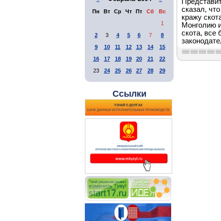
Представит
сказал, что
Пн
Вт
Ср
Чт
Пт
Сб
Вс
кражу скота
1
Монголию и
скота, все
2
3
4
5
6
7
8
законодате
9
10
11
12
13
14
15
16
17
18
19
20
21
22
23
24
25
26
27
28
29
Ссылки