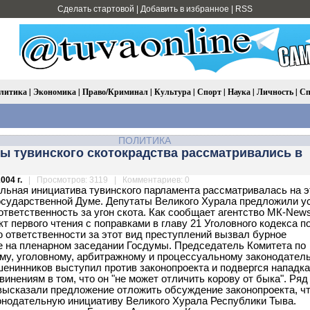
Сделать стартовой
|
Добавить в избранное
|
RSS
литика
|
Экономика
|
Право/Криминал
|
Культура
|
Спорт
|
Наука
|
Личность
|
Сп
ПОЛИТИКА
ы тувинского скотокрадства рассматривались в
004 г.
| Просмотров: 3119 | Комментариев: 0
льная инициатива тувинского парламента рассматривалась на э
осударственной Думе. Депутаты Великого Хурала предложили у
ответственность за угон скота. Как сообщает агентство МК-News
т первого чтения с поправками в главу 21 Уголовного кодекса п
 ответственности за этот вид преступлений вызвал бурное
 на пленарном заседании Госдумы. Председатель Комитета по
му, уголовному, арбитражному и процессуальному законодател
енинников выступил против законопроекта и подвергся нападк
винениям в том, что он "не может отличить корову от быка". Ряд
высказали предложение отложить обсуждение законопроекта, ч
онодательную инициативу Великого Хурала Республики Тыва.