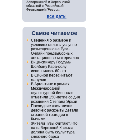
Запорожской и Херсонской
областей с Российской
Федерацией
(Россия)
все даты
Самое читаемое
Сведения о размере и
условиях оплаты услуг по
размещению на Тува-
Онлайн предвыборных
агитационных материалов
Вице-спикеру Госдумы
Шолбану Кара-оолу
исполнилось 60 лет
В Сибири пересчитают
манулов
В Аргентине в рамках
Международной
скульптурной биеннале
отметили 150-летие со дня
рождения Степана Эрьзи
Последние часы жизни
девочек: раскрыты детали
странной трагедии в
Кызыле
Жители Тувы считают, что
на набережной Кызыла
должна быть скульптура
снежного барса