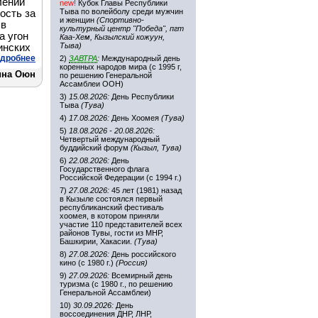
лении
new!
Кубок Главы Республики
Тыва по волейболу среди мужчин
ость за
и женщин
(Спортивно-
 в
культурный центр "Победа", пгт
а угон
Каа-Хем, Кызылский кожуун,
Тыва)
инских
дробнее
2)
ЗАВТРА
:
Международный день
коренных народов мира (с 1995 г,
ина Оюн
по решению Генеральной
Ассамблеи ООН)
3)
15.08.2026:
День Республики
Тыва
(Тува)
4)
17.08.2026:
День Хоомея
(Тува)
5)
18.08.2026 - 20.08.2026:
Четвертый международный
буддийский форум
(Кызыл, Тува)
6)
22.08.2026:
День
Государственного флага
Российской Федерации (с 1994 г.)
7)
27.08.2026:
45 лет (1981) назад
в Кызыле состоялся первый
республиканский фестиваль
хоомея, в котором приняли
участие 110 представителей всех
районов Тувы, гости из МНР,
Башкирии, Хакасии.
(Тува)
8)
27.08.2026:
День российского
кино (с 1980 г.)
(Россия)
9)
27.09.2026:
Всемирный день
туризма (с 1980 г., по решению
Генеральной Ассамблеи)
10)
30.09.2026:
День
воссоединения ДНР, ЛНР,