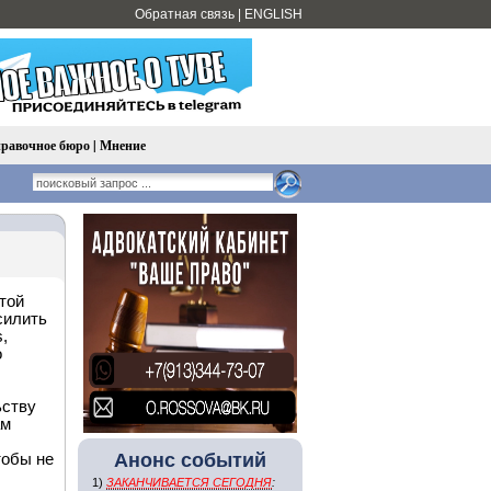
Обратная связь
|
ENGLISH
равочное бюро
|
Мнение
той
силить
,
о
ьству
ам
Анонс событий
тобы не
1)
ЗАКАНЧИВАЕТСЯ СЕГОДНЯ
: