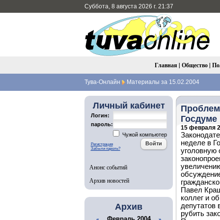
Суббота, 8 августа 2026 г. 21:37
Главная
|
Общество
|
По
Тува-Онлайн
Материалы за 15.02.2004
Личный кабинет
Проблем
Логин:
Госдуме
пароль:
15 февраля 2
Законодате
Чужой компьютер
неделе в Г
Регистрация
Забыли пароль?
уголовную 
законопроек
увеличению
Анонс событий
обсуждение
Архив новостей
гражданско
Павел Краш
коллег и об
Архив
депутатов 
рубить зак
Февраль 2004
«
»