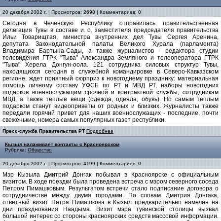
20 декабря 2002 г. | Просмотров: 2698 | Комментариев: 0
Сегодня в Чеченскую Республику отправилась правительственная
делегация Тувы в составе и. о. заместителя председателя правительства
Ильи Товарищтая, министра внутренних дел Тувы Сергея Аренина,
депутата Законодательной палаты Великого Хурала (парламента)
Владимира Бартына-Сады, а также журналистов - редактора студии
телевидения ГТРК "Тыва" Александра Земляного и телеоператора ГТРК
"Тыва" Херела Донгун-оола. 121 сотрудника силовых структур Тувы,
находящихся сегодня в служебной командировке в Северо-Кавказском
регионе, ждет приятный сюрприз к новогоднему празднику: материальная
помощь личному составу УФСБ по РТ и МВД РТ, наборы новогодних
подарков военнослужащим срочной и контрактной службы, сотрудникам
МВД, а также теплые вещи (одежда, одеяла, обувь). Но самым теплым
подарком станут видеоприветы от родных и близких. Журналисты также
передали горячий привет для наших военнослужащих - последние, почти
свеженькие, номера самых популярных газет республики.
Пресс-служба Правительства РТ
Подробнее
Кызыл налаживает контакты с Красноярском
Рубрика:
Общество
20 декабря 2002 г. | Просмотров: 4199 | Комментариев: 0
Мэр Кызыла Дмитрий Донгак побывал в Красноярске с официальным
визитом. В ходе поездки была проведена встреча с мэром северного соседа
Петром Пимашковым. Результатом встречи стало подписание договора о
сотрудничестве между двумя городами. По словам Дмитрия Донгака,
ответный визит Петра Пимашкова в Кызыл предварительно намечен на
дни празднования Наадыма. Визит мэра тувинской столицы вызвал
большой интерес со стороны красноярских средств массовой информации.