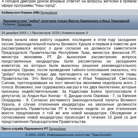
А сегодня Дмитрий Донгак впервые ответит на вопросы жителей в прямом
эфире программы "Наш город".
Хеймер-оол Ооржак (НВ)
Подробнее
Парламентское "добро" получили только Виктор Лавриненко и Илья Товарищтай
Рубрика:
Политика
20 декабря 2002 г. | Просмотров: 3233 | Комментариев: 0
Вчера начала свою работу седьмое, последнее в этом году заседание
сессии Законодательной палаты Великого Хурала и первым в повестке дня
рассматривался вопрос о даче согласия на должности заместителя
Председателя Правительства Республики Тыва, министра финансов РТ,
министра экономики РТ. До вынесения рассмотрения вопроса
представленные кандидатуры были рассмотрены на заседаниях
комитетов, на которых были вынесены решения рекомендательного
характера. Однако, после проведения тайного голосования оказалось, что
"добро" получили только два претендента на пост заместителя главы
Правительства. Это Виктор Лавриненко и Илья Товарищтай. Светлана
Сапова, претендовавшая на пост министра экономики недобрала всего 2
голоса. Возможно, они содержались как раз в тех двух бюллетенях, которые
признаны недействительными. За Радислава Баяна проголосовали 6
депутатов, за Алдын-Кыс Конгар - 6, Дандар-оола Ооржака - 7, за Евгения
Осердцова - 9. Согласно регламенту Законодательной палаты Великого
Хурала, в случае отклонения кандидатуры на указанные должности
Председатель Правительства РТ в течение недели со дня отклонения
внести предложение о той же или новой кандидатуре. Обсуждение и
согласование новой кандидатуры происходит в течение 10 дней со дня
представления Председателем Правительства.
Пресс-служба Парламента РТ
Подробнее
© 2001–2026, Информационное агентство "Тува-Онлайн"