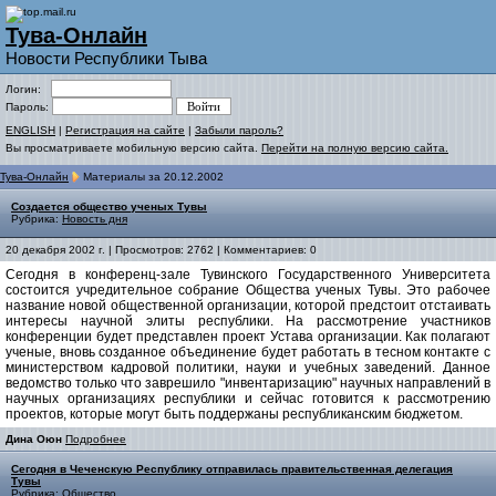
Тува-Онлайн
Новости Республики Тыва
Логин:
Пароль:
ENGLISH
|
Регистрация на сайте
|
Забыли пароль?
Вы просматриваете мобильную версию сайта.
Перейти на полную версию сайта.
Тува-Онлайн
Материалы за 20.12.2002
Создается общество ученых Тувы
Рубрика:
Новость дня
20 декабря 2002 г. | Просмотров: 2762 | Комментариев: 0
Сегодня в конференц-зале Тувинского Государственного Университета
состоится учредительное собрание Общества ученых Тувы. Это рабочее
название новой общественной организации, которой предстоит отстаивать
интересы научной элиты республики. На рассмотрение участников
конференции будет представлен проект Устава организации. Как полагают
ученые, вновь созданное объединение будет работать в тесном контакте с
министерством кадровой политики, науки и учебных заведений. Данное
ведомство только что заврешило "инвентаризацию" научных направлений в
научных организациях республики и сейчас готовится к рассмотрению
проектов, которые могут быть поддержаны республиканским бюджетом.
Дина Оюн
Подробнее
Сегодня в Чеченскую Республику отправилась правительственная делегация
Тувы
Рубрика:
Общество