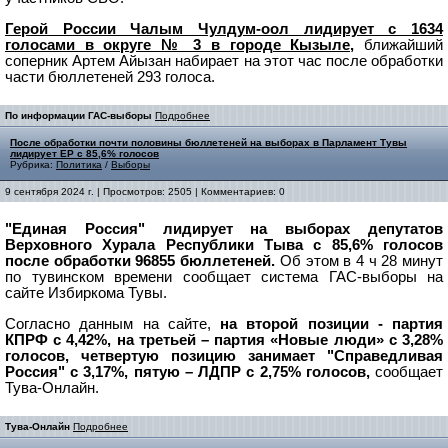
Герой России Чалым Чулдум-оол лидирует с 1634
голосами в округе № 3 в городе Кызыле,
ближайший
соперник Артем Айызан набирает на этот час после обработки
части бюллетеней 293 голоса.
По информации ГАС-выборы
Подробнее
После обработки почти половины бюллетеней на выборах в Парламент Тувы
лидирует ЕР с 85,6% голосов
Рубрика:
Политика
/
Выборы
9 сентября 2024 г. | Просмотров: 2505 | Комментариев: 0
"Единая Россия" лидирует на выборах депутатов
Верховного Хурала Республики Тыва с 85,6% голосов
после обработки 96855 бюллетеней.
Об этом в 4 ч 28 минут
по тувинском времени сообщает система ГАС-выборы на
сайте Избиркома Тувы.
Согласно данным на сайте,
на второй позиции - партия
КПРФ с 4,42%, на третьей – партия «Новые люди» с 3,28%
голосов, четвертую позицию занимает "Справедливая
Россия" с 3,17%, пятую – ЛДПР с 2,75% голосов,
сообщает
Тува-Онлайн.
Тува-Онлайн
Подробнее