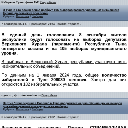
Избирком Тувы, фото ТМГ
Подробнее
В Туве в это воскресенье пройдут 106 выборов разного уровня - от Верховного
Хурала до сельских поселений
Рубрика:
Политика
/
Выборы
7 сентября 2024 г. | Просмотров: 2464 | Комментариев: 0
В единый день голосования 8 сентября жители
республики будут голосовать на выборах депутатов
Верховного Хурала (парламента) Республики Тыва
четвертого созыва и на 105 выборах муниципального
уровня.
В выборах в Верховный Хурал республики участвуют пять
избирательных объединений.
По данным на 1 января 2024 года,
общее количество
избирателей в Туве 206030 человек.
Завтра для них
откроются 182 избирательных участка
rtyva.ru, фото tuvaonline.ru
Подробнее
Партия "Справедливая Россия" в Туве продолжает серию обучающих семинаров
для наблюдателей и кандидатов на выборах
Рубрика:
Политика
/
Выборы
6 сентября 2024 г. | Просмотров: 2132 | Комментариев: 0
Региональное отделение Партии СПРАВЕДЛИВАЯ