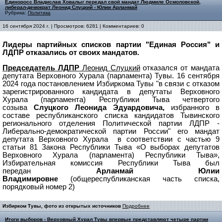
Единоросс Владислав Ховалыг передал свой мандат Людмиле Осмоловской,
либерал-демократ Леонид Слуцкий - Юлии Арланмай
Рубрика:
Политика
16 сентября 2024 г. | Просмотров: 6281 | Комментариев: 0
Лидеры партийных списков партии "Единая Россия" и
ЛДПР отказались от своих мандатов.
Председатель ЛДПР
Леонид Слуцкий
отказался от мандата
депутата Верховного Хурала (парламента) Тувы. 16 сентября
2024 года постановлением Избиркома Тувы "в связи
с отказом
зарегистрированного кандидата в депутаты Верховного
Хурала (парламента) Республики Тыва четвертого
созыва
Слуцкого Леонида Эдуардовича,
избранного в
составе республиканского списка кандидатов Тывинского
регионального отделения Политической партии ЛДПР -
Либерально-демократической партии России" его мандат
депутата Верховного Хурала в соответствии с частью 9
статьи 81 Закона Республики Тыва «О выборах депутатов
Верховного Хурала (парламента) Республики Тыва»,
Избирательная комиссия Республики Тыва был
передан
Арланмай Юлии
Владимировне
(общереспубликанская часть списка,
порядковый номер 2)
Избирком Тувы, фото из открытых источников
Подробнее
Итоги выборов - Верховный Хурал Тувы впервые представляют четыре партии