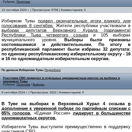
Рубрика:
Политика
13 сентября 2024 г. | Просмотров: 9758 | Комментариев: 0
Избирком Тувы
подвел окончательные итоги единого дня
голосования 8 сентября.
Жители республики участвовали в
выборах депутатов Верховного Хурала (парламента)
Республики Тыва четвертого созыва
и 105 выборах
муниципального уровня.
Выборы были признаны
состоявшимися и действительными. По итогу в
республиканский парламент были избраны 32 депутата:
по единому республиканскому избирательному округу - 16
и 16 по одномандатным избирательным округам.
По данным Избиркома Тувы
Подробнее
Участники СВО лидируют в отдельных одномандатным округах на выборах в
парламент Тувы
Рубрика:
Политика
/
Выборы
9 сентября 2024 г. | Просмотров: 2622 | Комментариев: 0
В Туве на выборах в Верховный Хурал 4 созыва
в
дополнение к уверенной победе по партийным спискам с
85% голосов,
«Единая Россия»
лидирует в большинстве
одномандатных округов.
Избиратели Тувы выступили преимущественно в поддержку
участников СВО.