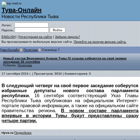
Тува-Онлайн
Новости Республики Тыва
Логин:
Пароль:
ENGLISH
|
Регистрация на сайте
|
Забыли пароль?
Вы просматриваете мобильную версию сайта.
Перейти на полную версию сайта.
Тува-Онлайн
Политика
Страница 7
Новый состав Верховного Хурала Тувы IV созыва соберется на своё первое
заседание 26 сентября
Рубрика:
Политика
17 сентября 2024 г. | Просмотров: 3634 | Комментариев: 0
В следующий четверг на своё первое заседание соберутся
избранные депутаты нового состава парламента
республики.
16 сентября соответствующий Указ Главы
Республики Тыва опубликован на официальном Интернет-
портале правовой информации, а также на официальном сайте
правительства региона.
В новом составе парламента
впервые в истории Тувы будут представлены сразу
четыре партии.
rtyva.ru
Подробнее