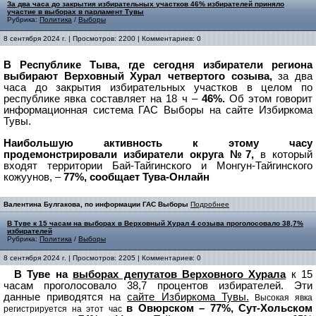
За два часа до закрытия избирательных участков 46% избирателей приняло
участие в выборах в парламент Тувы
Рубрика:
Политика
/
Выборы
8 сентября 2024 г. | Просмотров: 2200 | Комментариев: 0
В Республике Тыва, где сегодня избиратели региона
выбирают Верховный Хурал четвертого созыва,
за два
часа до закрытия избирательных участков в целом по
республике явка составляет на 18 ч –
46%.
Об этом говорит
информационная система ГАС Выборы на сайте Избиркома
Тувы.
Наибольшую активность к этому часу
продемонстрировали избиратели округа №7,
в который
входят территории Бай-Тайгинского и Монгун-Тайгинского
кожуунов, –
77%, сообщает Тува-Онлайн
Валентина Булгакова, по информации ГАС Выборы
Подробнее
В Туве к 15 часам на выборах в Верховный Хурал 4 созыва проголосовало 38,7%
избирателей
Рубрика:
Политика
/
Выборы
8 сентября 2024 г. | Просмотров: 2205 | Комментариев: 0
В Туве на
выборах депутатов Верховного Хурала
к 15
часам проголосовало 38,7 процентов избирателей.
Эти
данные приводятся на
сайте Избиркома Тувы.
Высокая явка
в Овюрском – 77%, Сут-Хольском
регистрируется на этот час