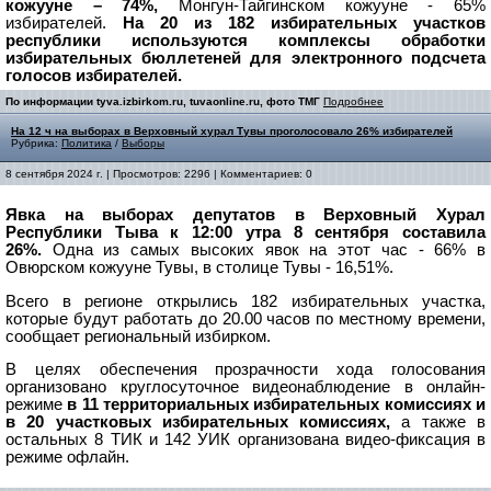
кожууне – 74%,
Монгун-Тайгинском кожууне - 65%
избирателей.
На 20 из 182 избирательных участков
республики используются комплексы обработки
избирательных бюллетеней для электронного подсчета
голосов избирателей.
По информации tyva.izbirkom.ru, tuvaonline.ru, фото ТМГ
Подробнее
На 12 ч на выборах в Верховный хурал Тувы проголосовало 26% избирателей
Рубрика:
Политика
/
Выборы
8 сентября 2024 г. | Просмотров: 2296 | Комментариев: 0
Явка на выборах депутатов в Верховный Хурал
Республики Тыва к 12:00 утра 8 сентября составила
26%.
Одна из самых высоких явок на этот час - 66% в
Овюрском кожууне Тувы, в столице Тувы - 16,51%.
Всего в регионе открылись 182 избирательных участка,
которые будут работать до 20.00 часов по местному времени,
сообщает региональный избирком.
В целях обеспечения прозрачности хода голосования
организовано круглосуточное видеонаблюдение в онлайн-
режиме
в 11 территориальных избирательных комиссиях и
в 20 участковых избирательных комиссиях,
а также в
остальных 8 ТИК и 142 УИК организована видео-фиксация в
режиме офлайн.