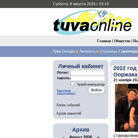
Суббота, 8 августа 2026 г. 03:19
Главная
|
Общество
|
По
Тува-Онлайн
Личность
Страница 2
(материа
Личный кабинет
2022 год
Логин:
Ооржака
пароль:
21 ноября 202
Чужой компьютер
Регистрация
Забыли пароль?
Анонс событий
Архив новостей
Архив
становлени
Август 2026 »
«