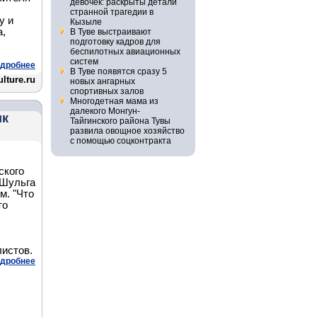
девочек: раскрыты детали
странной трагедии в
у и
Кызыле
а,
В Туве выстраивают
подготовку кадров для
беспилотных авиационных
систем
дробнее
В Туве появятся сразу 5
ulture.ru
новых ангарных
спортивных залов
Многодетная мама из
далекого Монгун-
ик
Тайгинского района Тувы
развила овощное хозяйство
с помощью соцконтракта
ского
 Шульга
м. "Что
то
листов.
дробнее