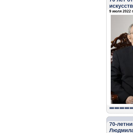
искусст
9 июля 2022 г
70-летни
Людмила