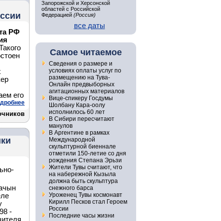
Запорожской и Херсонской
областей с Российской
оссии
Федерацией
(Россия)
все даты
та РФ
ия
Такого
Самое читаемое
остоен
Сведения о размере и
условиях оплаты услуг по
х
размещению на Тува-
кер
Онлайн предвыборных
агитационных материалов
аем его
Вице-спикеру Госдумы
дробнее
Шолбану Кара-оолу
исполнилось 60 лет
точников
В Сибири пересчитают
манулов
В Аргентине в рамках
ики
Международной
скульптурной биеннале
отметили 150-летие со дня
рождения Степана Эрьзи
Жители Тувы считают, что
ьно-
на набережной Кызыла
должна быть скульптура
ачын
снежного барса
Уроженец Тувы космонавт
еле
Кирилл Песков стал Героем
у
России
98 -
Последние часы жизни
чителя