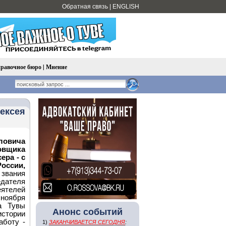
Обратная связь
|
ENGLISH
равочное бюро
|
Мнение
лексея
ловича
вщика
ера - с
России,
звания
дателя
еятелей
ноября
а Тувы
Анонс событий
стории
аботу -
1)
ЗАКАНЧИВАЕТСЯ СЕГОДНЯ
: