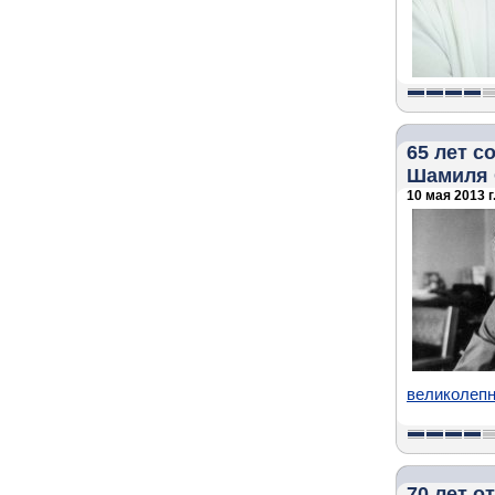
65 лет с
Шамиля 
10 мая 2013 г
великолепн
70 лет 