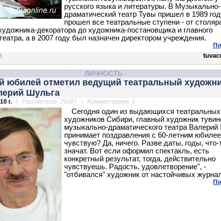
русского языка и литературы. В Музыкально-
драматический театр Тувы пришел в 1989 год
прошел все театральные ступени - от столяр
художника-декоратора до художника-постановщика и главного
театра, а в 2007 году был назначен директором учреждения.
По
tuvac
ЛИЧНОСТЬ
ий юбилей отметил ведущий театральный художн
лерий Шульга
10 г.
| Просмотров: 29587 | Комментариев: 0
Сегодня один из выдающихся театральных
художников Сибири, главный художник тувин
музыкально-драматического театра Валерий
принимает поздравления с 60-летним юбилее
чувствую? Да, ничего. Разве даты, годы, что-
значат. Вот если оформил спектакль, есть
конкретный результат, тогда, действительно
чувствуешь. Радость, удовлетворение", -
"отбивался" художник от настойчивых журна
По