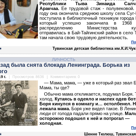
Республики Тыва Зинаида Салча
Аракчаа.
Ее трудовой стаж - полувековой
году она окончила среднюю школу села Суг
поступила в библиотечный техникум города 
который успешно закончила в 1968
распределению Министерства кул
отправилась в Бай-Тайгинский район в село 
там начала свою трудовую деятельность.
По
Тувинская детская библиотека им.К.И.Чу
ЛИЧНОСТЬ
азад была снята блокада Ленинграда. Борька из
ого
9 г.
| Просмотров: 8636 | Комментариев: 0
— Мама, мама, — уже в который раз звал 
Мама, ты где?
Обычно мама откликается, подумал Боря. 
холод.
Кутаясь в одеяло и наспех одев бот
Боря кинулся в комнату и… остолбенел. Н
лежала мама.
Боря уже видел такое. В Лени
люди от голода падали прямо на улице.
Мал
осторожно подошел к ней и потрогал —
холодная.
По
Шенне Тюлюш, Тувинская