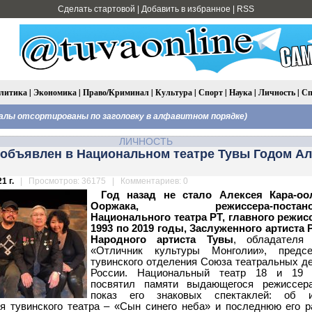
Сделать стартовой
|
Добавить в избранное
|
RSS
литика
|
Экономика
|
Право/Криминал
|
Культура
|
Спорт
|
Наука
|
Личность
|
Сп
лы отсортированы по заголовку в алфавитном порядке)
ЛИЧНОСТЬ
 объявлен в Национальном театре Тувы Годом А
1 г.
| Просмотров: 36175 | Комментариев: 0
Год назад не стало Алексея Кара-оо
Ооржака, режиссера-постано
Национального театра РТ, главного режисс
1993 по 2019 годы, Заслуженного артиста 
Народного артиста Тувы
, обладателя 
«Отличник культуры Монголии», предсе
тувинского отделения Союза театральных д
России.
Национальный театр 18 и 19 
посвятил памяти выдающегося режиссер
показ его знаковых спектаклей: об и
я тувинского театра – «Сын синего неба» и последнюю его р