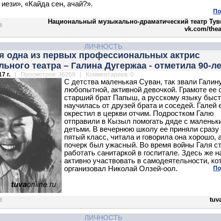
иези», «Кайда сен, ачай?».
По
Национальный музыкально-драматический театр Тув
vk.com/thea
ЛИЧНОСТЬ
ля одна из первых профессиональных актрис
ьного театра – Галина Дугержаа - отметила 90-л
7 г.
| Просмотров: 36269 | Комментариев: 0
С детства маленькая Суван, так звали Галин
любопытной, активной девочкой. Грамоте ее 
старший брат Папыш, а русскому языку быс
научилась от друзей брата и соседей. Галей 
окрестил в церкви отчим. Подростком Галю
отправили в Кызыл помогать дяде с маленьк
детьми. В вечернюю школу ее приняли сразу
пятый класс, читала и говорила она хорошо, 
почерк был ужасный. Во время войны Галя с
работать санитаркой в госпитале. Здесь же 
активно участвовать в самодеятельности, ко
организовал Николай Олзей-оол.
По
tuva
ЛИЧНОСТЬ