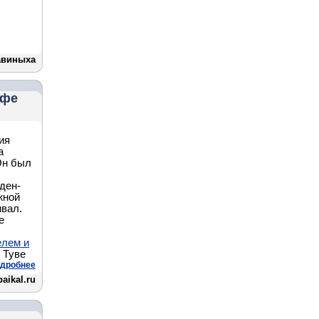
авиныха
афе
ия
а
Он был
ден-
жной
ивал.
е
с
елем и
 Туве
дробнее
aikal.ru