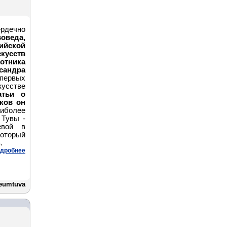
ердечно
воведа,
йской
кусств
отника
сандра
 первых
усстве
атьи о
ков он
иболее
 Тувы -
вой в
оторы
й
.
дробнее
eumtuva