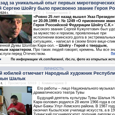
азад за уникальный опыт первых миротворческих
й Сергею Шойгу было присвоено звание Героя Р
024 г.
| Просмотров: 6972 | Комментариев: 0
«Ровно 25 лет назад вышел Указ Президен
от 20.09.1999 г. № 1249 «О присвоении зван
Героя Российской Федерации Шойгу С.К.»
высокого звания Сергей Кужугетович был уд
за мужество и героизм, проявленные при
исполнении воинского долга в экстремальны
ситуациях, - написал в своем блоге вице-спи
енной Думы Шолбан Кара-оол. –
Шойгу - Герой с твердым,
ным характером.
Про таких людей говорят, кремень. Мы все зн
слуги перед Отечеством.
По
По информации vk.com/karaool, rbc.ru, фото из открытых ис
ЛИЧНОСТЬ
ий юбилей отмечает Народный художник Республ
чын Шалык
г.
| Просмотров: 32019 | Комментариев: 0
Его работы – лицо Национального музыкал
драматического театра Тувы
Будущий деятель культуры Тувы Шалык Н
Кара-оолович родился 28 июля 1966 года в с
Арыг-Бажы Улуг-Хемского района. В 1987 год
окончил Кызылское училище искусств, а в 19
Тувинский госуниверситет, получив диплом у