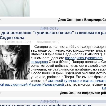
Дина Оюн, фото Владимира С
ЛИЧНОСТЬ
о дня рождения "тувинского князя" в кинематогр
Седен-оола
.
| Просмотров: 19946 | Комментариев: 0
Сегодня исполняется 65 лет со дня рожден
выдающегося тувинского кинодокументалист
Шамиля Юрьевича Седен-оола (1948-1997). 
сыном легендарного
разведчика тувинского
эскадрона
Оюна (Юрия) Пандар-ооловича Се
оола, который добывал «языка» в самой сло
ситуации, не раз считался погибшим, но выж
После войны Юрий Седен-оол окончил летно
училище, работал в Твери. Его сын от брака 
известной
актрисой тувинского театра, писат
ой рассказчицей Мариам Рамазановой
стал во многом первым в
По
Дина Оюн, по информаци prib
ЛИЧНОСТЬ
отметил один из первых профессиональных