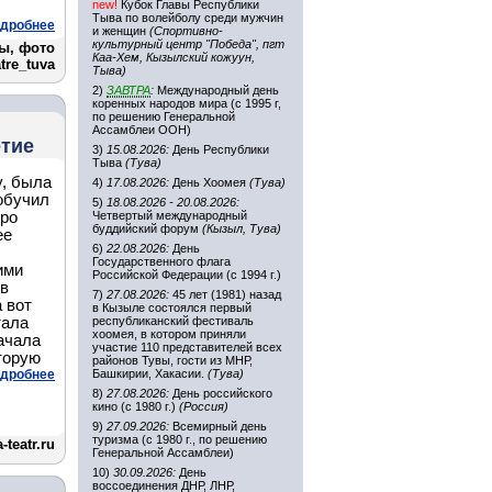
new!
Кубок Главы Республики
Тыва по волейболу среди мужчин
дробнее
и женщин
(Спортивно-
культурный центр "Победа", пгт
ы, фото
Каа-Хем, Кызылский кожуун,
tre_tuva
Тыва)
2)
ЗАВТРА
:
Международный день
коренных народов мира (с 1995 г,
по решению Генеральной
Ассамблеи ООН)
етие
3)
15.08.2026:
День Республики
Тыва
(Тува)
у, была
4)
17.08.2026:
День Хоомея
(Тува)
обучил
5)
18.08.2026 - 20.08.2026:
тро
Четвертый международный
буддийский форум
(Кызыл, Тува)
ее
6)
22.08.2026:
День
Государственного флага
ими
Российской Федерации (с 1994 г.)
 в
7)
27.08.2026:
45 лет (1981) назад
а вот
в Кызыле состоялся первый
тала
республиканский фестиваль
хоомея, в котором приняли
начала
участие 110 представителей всех
торую
районов Тувы, гости из МНР,
дробнее
Башкирии, Хакасии.
(Тува)
8)
27.08.2026:
День российского
кино (с 1980 г.)
(Россия)
9)
27.09.2026:
Всемирный день
туризма (с 1980 г., по решению
-teatr.ru
Генеральной Ассамблеи)
10)
30.09.2026:
День
воссоединения ДНР, ЛНР,