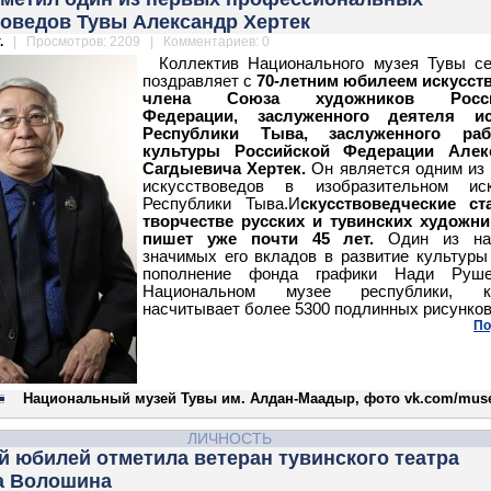
воведов Тувы Александр Хертек
.
| Просмотров: 2209 | Комментариев: 0
Коллектив Национального музея Тувы с
поздравляет с
70-летним юбилеем искусст
члена Союза художников Росси
Федерации, заслуженного деятеля ис
Республики Тыва, заслуженного раб
культуры Российской Федерации Алек
Сагдыевича Хертек.
Он является одним из
искусствоведов в изобразительном иск
Республики Тыва.И
скусствоведческие ст
творчестве русских и тувинских художни
пишет уже почти 45 лет.
Один из на
значимых его вкладов в развитие культуры
пополнение фонда
графики Нади Руше
Национальном музее республики, к
насчитывает более 5300 подлинных рисунков
По
Национальный музей Тувы им. Алдан-Маадыр, фото vk.com/mus
ЛИЧНОСТЬ
й юбилей отметила ветеран тувинского театра
 Волошина