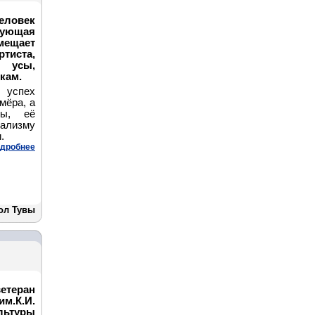
ловек
дующая
мещает
тиста,
, усы,
кам.
о успех
мёра, а
ы, её
нализму
.
дробнее
кол Тувы
етеран
м.К.И.
льтуры