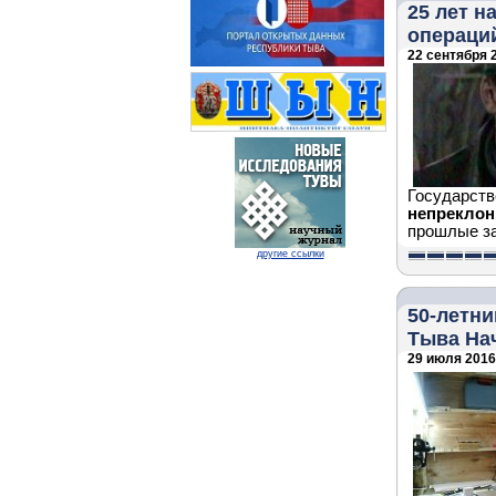
25 лет н
операци
22 сентября 2
Государств
непреклон
прошлые за
другие ссылки
50-летн
Тыва На
29 июля 2016 