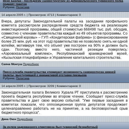
Вере Байлак - последнему санинструктору из добровольческого тувинского полка
подарят трактор
Рубрика:
Политика
14 апреля 2005 г. | Просмотров: 4713 | Комментариев: 0
Вчера, депутаты Законодательной палаты на заседании профильного
комитета рассмотрели распределение средств бюджета на реализацию
инвестиционной программы, общей стоимостью 668498 тыс. руб. обсудив,
совместно с членами правительства каждый из 49 объектов программы. Со
«Священной коровы» – ГУП «Кондитерская фабрика» (с финансированием
более 25 млн. руб. на этот год) правительство не позволило снять ни одной
копейки, мотивируя тем, что объект уже построен на 90% и должен быть
сдан. Поэтому, вместо него, частичной резекции поверглись:
«Аэровокзальный комплекс», Республиканский краеведческий музей,
«Кызылская птицефабрика» и Управление капитального строительства.
Саяна Монгуш
Подробнее
Пресс-служба правительства упоминает возможность самороспуска нижней
палаты, выступившей с инициативой отставки премьера
Рубрика:
Политика
14 апреля 2005 г. | Просмотров: 3209 | Комментариев: 0
Законодательная палата Великого Хурала РТ приступила к рассмотрению
проекта бюджета республики во втором чтении. Сообщает пресс-служба
правительства и дает свою версию событий. "Уже первые заседания в
комитетах показали, что оппозиционная группа депутатов продолжает
целенаправленно работать не на принятие, а на бесповоротный срыв
бюджетного процесса".
Дина Оюн
Подробнее
За рулем задержанного спиртовоза был тувинский безработный