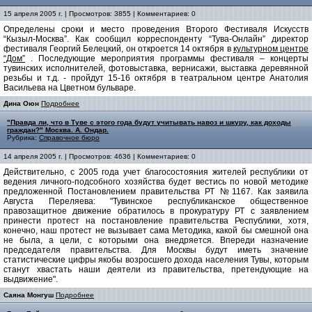
15 апреля 2005 г. | Просмотров: 3855 | Комментариев: 0
Определены сроки и место проведения Второго Фестиваля Искусств
“Кызыл-Москва”. Как сообщил корреспонденту “Тува-Онлайн” директор
фестиваля Георгий Белецкий, он откроется 14 октября в
культурном центре
“Дом”
. Последующие мероприятия программы фестиваля – концерты
тувинских исполнителей, фотовыставка, вернисажи, выставка деревянной
резьбы и т.д. - пройдут 15-16 октября в театральном центре Анатолия
Васильева на Цветном бульваре.
Дина Оюн
Подробнее
"Правда ли, что в Туве с этого года будут учитывать навоз и шкуру, как доходы
граждан?" Москва. А. Ондар.
Рубрика:
Справочное бюро
14 апреля 2005 г. | Просмотров: 4636 | Комментариев: 0
Действительно, с 2005 года учет благосостояния жителей республики от
ведения личного-подсобного хозяйства будет вестись по новой методике
предложенной Постановлением правительства РТ №1167. Как заявила
Августа Переляева: "Тувинское республиканское общественное
правозащитное движение обратилось в прокуратуру РТ с заявлением
принести протест на постановление правительства Республики, хотя,
конечно, наш протест не вызывает сама Методика, какой бы смешной она
не была, а цели, с которыми она внедряется. Впереди назначение
председателя правительства. Для Москвы будут иметь значение
статистические цифры якобы возросшего дохода населения Тувы, которым
станут хвастать наши деятели из правительства, претендующие на
выдвижение".
Саяна Монгуш
Подробнее