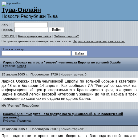
Тува-Онлайн
Новости Республики Тыва
Логин:
Пароль:
ENGLISH
|
Регистрация на сайте
|
Забыли пароль?
Вы просматриваете мобильную версию сайта.
Перейти на полную версию сайта.
Поиск по сайту:
Лариса Ооржак выиграла "золото" чемпионата Европы по вольной борьбе
Рубрика:
Спорт
15 апреля 2005 г. | Просмотров: 3726 | Комментариев: 0
Лариса Ооржак стала чемпионкой Европы по вольной борьбе в категории
до 48 кг. в Болгарии 14 апреля. Как сообщает ИА "Регнум" со ссылкой на
информационный центр спорткомитета Красноярского края, выступая в
Варне в самой легкой весовой категории у женщин до 48 кг, Лариса в трех
проведенных схватках не отдала ни одного балла.
ИА "Регнум"
Подробнее
Василий Оюн: “Бюджет – это прежде всего финансовый, а не политический
документ”
Рубрика:
Политика
15 апреля 2005 г. | Просмотров: 3087 | Комментариев: 0
При подготовке второго чтения бюджета в Законодательной палате