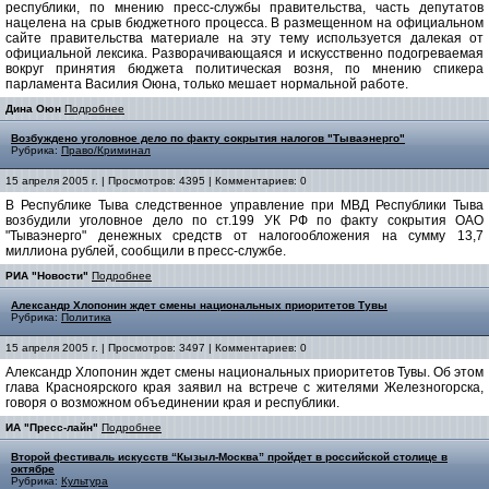
республики, по мнению пресс-службы правительства, часть депутатов
нацелена на срыв бюджетного процесса. В размещенном на официальном
сайте правительства материале на эту тему используется далекая от
официальной лексика. Разворачивающаяся и искусственно подогреваемая
вокруг принятия бюджета политическая возня, по мнению спикера
парламента Василия Оюна, только мешает нормальной работе.
Дина Оюн
Подробнее
Возбуждено уголовное дело по факту сокрытия налогов "Тываэнерго"
Рубрика:
Право/Криминал
15 апреля 2005 г. | Просмотров: 4395 | Комментариев: 0
В Республике Тыва следственное управление при МВД Республики Тыва
возбудили уголовное дело по ст.199 УК РФ по факту сокрытия OАО
"Тываэнерго" денежных средств от налогообложения на сумму 13,7
миллиона рублей, сообщили в пресс-службе.
РИА "Новости"
Подробнее
Александр Хлопонин ждет смены национальных приоритетов Тувы
Рубрика:
Политика
15 апреля 2005 г. | Просмотров: 3497 | Комментариев: 0
Александр Хлопонин ждет смены национальных приоритетов Тувы. Об этом
глава Красноярского края заявил на встрече с жителями Железногорска,
говоря о возможном объединении края и республики.
ИА "Пресс-лайн"
Подробнее
Второй фестиваль искусств “Кызыл-Москва” пройдет в российской столице в
октябре
Рубрика:
Культура