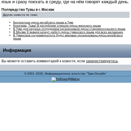
язык и сразу поехать в среду, где на нём говорят каждый день.
Полпредство Тувы в г. Москве
Другие новости по теме:
Бесплатные курсы китайского языка в Туве
Коничива, Тыва! В республике открыли курсы японского языка
В Туве для научных сотрудников организовали курсы старомонгольского языка
В Москве 9 января начнут работу курсы тувинского языка для всех желающих
В Тувинском госуниверситете будут впервые организованы курсы корейского
языка
Информация
Вы можете оставить комментарий к новости, если
зарегистрируетесь
.
© 2001–2026, Информационное агентство "Тува-Онлайн"