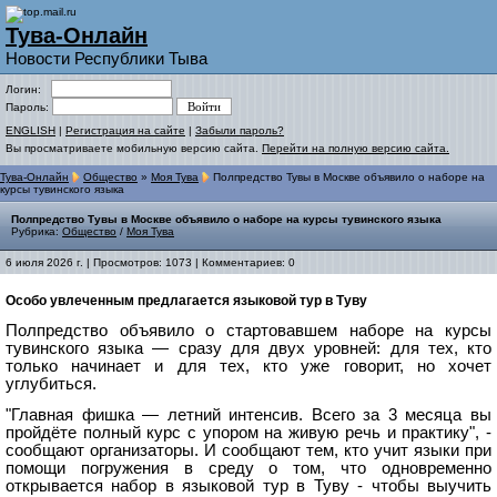
Тува-Онлайн
Новости Республики Тыва
Логин:
Пароль:
ENGLISH
|
Регистрация на сайте
|
Забыли пароль?
Вы просматриваете мобильную версию сайта.
Перейти на полную версию сайта.
Тува-Онлайн
Общество
»
Моя Тува
Полпредство Тувы в Москве объявило о наборе на
курсы тувинского языка
Полпредство Тувы в Москве объявило о наборе на курсы тувинского языка
Рубрика:
Общество
/
Моя Тува
6 июля 2026 г. | Просмотров: 1073 | Комментариев: 0
Особо увлеченным предлагается языковой тур в Туву
Полпредство объявило о стартовавшем наборе на курсы
тувинского языка — сразу для двух уровней: для тех, кто
только начинает и для тех, кто уже говорит, но хочет
углубиться.
"Главная фишка — летний интенсив. Всего за 3 месяца вы
пройдёте полный курс с упором на живую речь и практику", -
сообщают организаторы. И сообщают тем, кто учит языки при
помощи погружения в среду о том, что одновременно
открывается набор в языковой тур в Туву - чтобы выучить