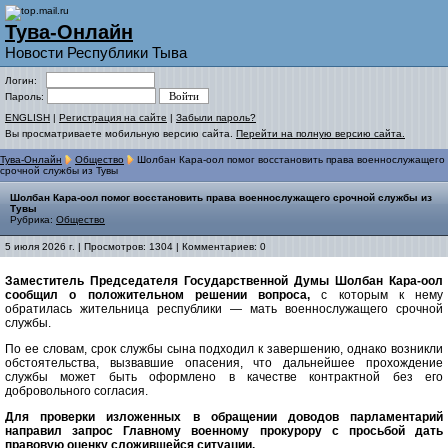
Тува-Онлайн
Новости Республики Тыва
Логин:
Пароль:
ENGLISH
|
Регистрация на сайте
|
Забыли пароль?
Вы просматриваете мобильную версию сайта.
Перейти на полную версию сайта.
Тува-Онлайн
Общество
Шолбан Кара-оол помог восстановить права военнослужащего
срочной службы из Тувы
Шолбан Кара-оол помог восстановить права военнослужащего срочной службы из
Тувы
Рубрика:
Общество
5 июля 2026 г. | Просмотров: 1304 | Комментариев: 0
Заместитель Председателя Государственной Думы Шолбан Кара-оол
сообщил о положительном решении вопроса,
с которым к нему
обратилась жительница республики — мать военнослужащего срочной
службы.
По ее словам, срок службы сына подходил к завершению, однако возникли
обстоятельства, вызвавшие опасения, что дальнейшее прохождение
службы может быть оформлено в качестве контрактной без его
добровольного согласия.
Для проверки изложенных в обращении доводов парламентарий
направил запрос Главному военному прокурору с просьбой дать
правовую оценку сложившейся ситуации.