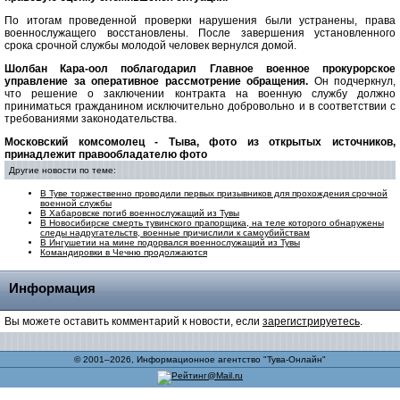
По итогам проведенной проверки нарушения были устранены, права
военнослужащего восстановлены. После завершения установленного
срока срочной службы молодой человек вернулся домой.
Шолбан Кара-оол поблагодарил Главное военное прокурорское
управление за оперативное рассмотрение обращения.
Он подчеркнул,
что решение о заключении контракта на военную службу должно
приниматься гражданином исключительно добровольно и в соответствии с
требованиями законодательства.
Московский комсомолец - Тыва, фото из открытых источников,
принадлежит правообладателю фото
Другие новости по теме:
В Туве торжественно проводили первых призывников для прохождения срочной
военной службы
В Хабаровске погиб военнослужащий из Тувы
В Новосибирске смерть тувинского прапорщика, на теле которого обнаружены
следы надругательств, военные причислили к самоубийствам
В Ингушетии на мине подорвался военнослужащий из Тувы
Командировки в Чечню продолжаются
Информация
Вы можете оставить комментарий к новости, если
зарегистрируетесь
.
© 2001–2026, Информационное агентство "Тува-Онлайн"