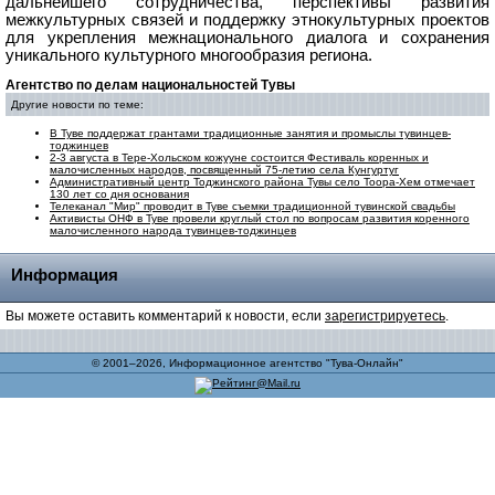
дальнейшего сотрудничества, перспективы развития
межкультурных связей и поддержку этнокультурных проектов
для укрепления межнационального диалога и сохранения
уникального культурного многообразия региона.
Агентство по делам национальностей Тувы
Другие новости по теме:
В Туве поддержат грантами традиционные занятия и промыслы тувинцев-
тоджинцев
2-3 августа в Тере-Хольском кожууне состоится Фестиваль коренных и
малочисленных народов, посвященный 75-летию села Кунгуртуг
Административный центр Тоджинского района Тувы село Тоора-Хем отмечает
130 лет со дня основания
Телеканал "Мир" проводит в Туве съемки традиционной тувинской свадьбы
Активисты ОНФ в Туве провели круглый стол по вопросам развития коренного
малочисленного народа тувинцев-тоджинцев
Информация
Вы можете оставить комментарий к новости, если
зарегистрируетесь
.
© 2001–2026, Информационное агентство "Тува-Онлайн"