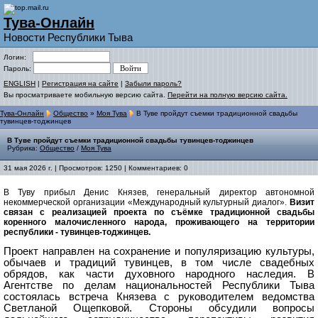
Тува-Онлайн
Новости Республики Тыва
Логин:
Пароль:
ENGLISH
|
Регистрация на сайте
|
Забыли пароль?
Вы просматриваете мобильную версию сайта.
Перейти на полную версию сайта.
Тува-Онлайн
Общество
»
Моя Тува
В Туве пройдут съемки традиционной свадьбы
тувинцев-тоджинцев
В Туве пройдут съемки традиционной свадьбы тувинцев-тоджинцев
Рубрика:
Общество
/
Моя Тува
31 мая 2026 г. | Просмотров: 1250 | Комментариев: 0
В Туву прибыл Денис Князев, генеральный директор автономной
некоммерческой организации «Международный культурный диалог».
Визит
связан с реализацией проекта по съёмке традиционной свадьбы
коренного малочисленного народа, проживающего на территории
республики - тувинцев-тоджинцев.
Проект направлен на сохранение и популяризацию культуры,
обычаев и традиций тувинцев, в том числе свадебных
обрядов, как части духовного народного наследия. В
Агентстве по делам национальностей Республики Тыва
состоялась встреча Князева с руководителем ведомства
Светланой Ощепковой. Стороны обсудили вопросы