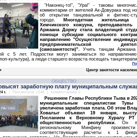
"Наконец-то!", "Ура!" - таковы многочи
комментарии от жителей Ак-Довурака под н
об открытии танцевальной и фитнес-ст
городе.
Многодетная жительница Б
Хемчикского кожууна, преподаватель 
Аржаана Доржу стала владелицей студ
помощи субсидии социального контра
направлению "Осуществление индивиду
предпринимательской деятель
(самозанятости)".
Учить танцам Аржаана
ей с 5 лет. Подростки могут заниматься по направлению
 поп-культура), а люди старшего возраста посещать танцетерап
По
Центр занятости населен
ОБЩЕСТВО
повысят заработную плату муниципальным служ
4 г.
| Просмотров: 1348 | Комментариев: 0
Решением Главы Республики Тыва в 202
муниципальным специалистам Тувы
увеличена заработная плата. Об этом Вл
Ховалыг объявил 19 января, выст
Посланием к Верховному Хуралу РТ
общественностью республики
. Он по
региональному Минфину произвест
соответствующие расчеты к 1 фев