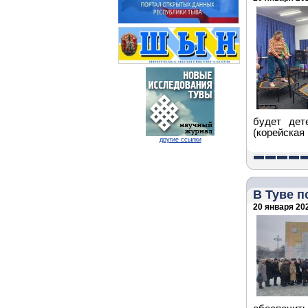
будет дет
(корейская
другие ссылки
В Туве 
20 января 202