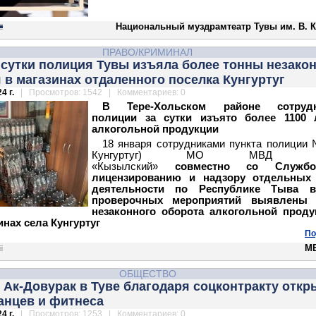
Национальный муздрамтеатр Тувы им. В. К
ПРАВО/КРИМИНАЛ
 сутки полиция Тувы изъяла более тонны незако
 в магазинах отдаленного поселка Кунгуртуг
4 г.
| Просмотров: 1542 | Комментариев: 0
В Тере-Хольском районе сотрудн
полиции за сутки изъято более 1100 
алкогольной продукции
18 января сотрудниками пункта полиции 
Кунгуртуг) МО МВД Ро
«Кызылский»
совместно со Служб
лицензированию и надзору отдельных
деятельности по Республике Тыва 
проверочных мероприятий выявлены
незаконного оборота алкогольной проду
инах села Кунгуртуг
По
М
ОБЩЕСТВО
 Ак-Довурак в Туве благодаря соцконтракту отк
анцев и фитнеса
4 г.
| Просмотров: 1253 | Комментариев: 0