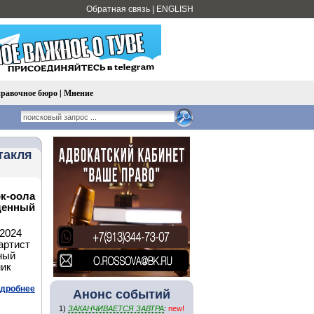
Обратная связь
|
ENGLISH
равочное бюро
|
Мнение
такля
к-оола
щенный
2024
артист
ный
ник
дробнее
Анонс событий
1)
ЗАКАНЧИВАЕТСЯ ЗАВТРА
:
new!