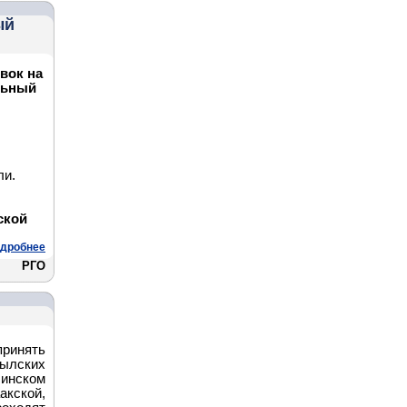
ый
вок на
льный
ли.
ской
дробнее
РГО
принять
лских
инском
кой,