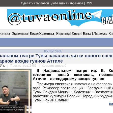
Сделать стартовой
|
Добавить в избранное
|
RSS
литика
|
Экономика
|
Право/Криминал
|
Культура
|
Спорт
|
Наука
|
Личность
|
Сп
КУЛЬТУРА
альном театре Тувы начались читки нового спек
арном вожде гуннов Аттиле
4 г.
| Просмотров: 2485 | Комментариев: 0
В Национальном театре им. В. Ко
готовится новый спектакль, посвя
Аттиле – легендарному вождю гуннов
Премьера спектакля намечена на февраль 
года. Режиссер-постановщик – Заслуженный 
Тувы Сайдаш Монгуш. Художник – Заслужен
работник культуры России, Народный худож
Тувы Начын Шалык.
По