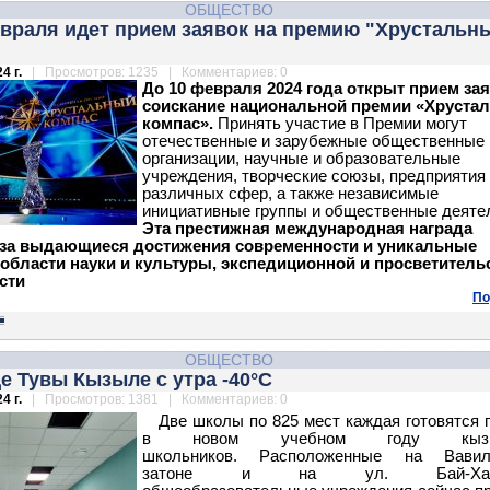
ОБЩЕСТВО
евраля идет прием заявок на премию "Хрустальн
4 г.
| Просмотров: 1235 | Комментариев: 0
До 10 февраля 2024 года открыт прием зая
соискание национальной премии «Хруста
компас».
Принять участие в Премии могут
отечественные и зарубежные общественные
организации, научные и образовательные
учреждения, творческие союзы, предприятия
различных сфер, а также независимые
инициативные группы и общественные деяте
Эта престижная международная награда
 за выдающиеся достижения современности и уникальные
 области науки и культуры, экспедиционной и просветитель
сти
По
ОБЩЕСТВО
е Тувы Кызыле с утра -40°С
4 г.
| Просмотров: 1381 | Комментариев: 0
Две школы по 825 мест каждая готовятся 
в новом учебном году кызы
школьников.
Расположенные на Вавил
затоне и на ул. Бай-Хаакс