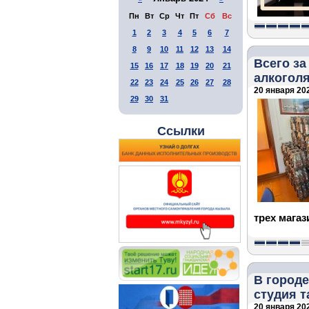
Пн
Вт
Ср
Чт
Пт
Сб
Вс
1
2
3
4
5
6
7
8
9
10
11
12
13
14
Всего за
15
16
17
18
19
20
21
алкоголя
22
23
24
25
26
27
28
20 января 202
29
30
31
Ссылки
трех магаз
В городе
студия т
20 января 202