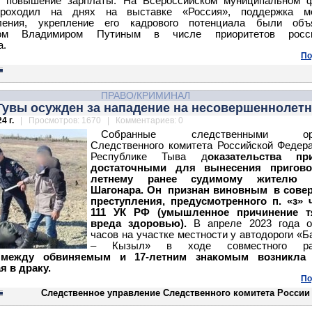
ь повышение зарплаты. На Всероссийском муниципальном ф
проходил на днях на выставке «Россия», поддержка ме
ления, укрепление его кадрового потенциала были объ
том Владимиром Путиным в числе приоритетов росси
а.
По
ПРАВО/КРИМИНАЛ
Тувы осужден за нападение на несовершеннолетн
4 г.
| Просмотров: 1670 | Комментариев: 0
Собранные следственными орг
Следственного комитета Российской Федер
Республике Тыва д
оказательства пр
достаточными для вынесения пригово
летнему ранее судимому жителю г
Шагонара. Он признан виновным в сове
преступления, предусмотренного п. «з» ч
111 УК РФ (умышленное причинение т
вреда здоровью).
В апреле 2023 года о
часов на участке местности у автодороги «Б
– Кызыл» в ходе совместного рас
о
между обвиняемым и 17-летним знакомым возникла 
я в драку.
По
Следственное управление Следственного комитета России 