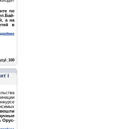
роходят
нте по
л.Бай-
й, а на
етей в
дробнее
zyl_100
нт I
ельства
минации
онкурсе
висимых
 вошли
учные
 Орус-