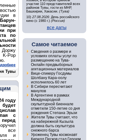
хоомея, в котором приняли
участие 110 представителей всех
сленные
районов Тувы, гости из МНР,
овостью
Башкирии, Хакасии.
(Тува)
удии в
10)
27.08.2026:
День российского
арун-
кино (с 1980 г.)
(Россия)
танцев
все даты
ии при
кта по
альной
Самое читаемое
ности
 Доржу
Сведения о размере и
 K-Pop
условиях оплаты услуг по
ию.
размещению на Тува-
Онлайн предвыборных
дробнее
агитационных материалов
ия Тувы
Вице-спикеру Госдумы
Шолбану Кара-оолу
исполнилось 60 лет
В Сибири пересчитают
ащим
манулов
В Аргентине в рамках
Международной
4 году
скульптурной биеннале
 будет
отметили 150-летие со дня
адислав
рождения Степана Эрьзи
упая с
Жители Тувы считают, что
 перед
на набережной Кызыла
ручил
должна быть скульптура
и все
снежного барса
Уроженец Тувы космонавт
раля и
Кирилл Песков стал Героем