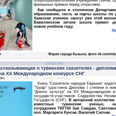
общеобразовательные учреждения сейчас п
финишные прямые перед открытием.
Как сообщили в столичном Департаме
образованию, сесть за парты школы по у
Хаакская ученики смогут уже этой весно
Вавилинском затоне школа примет д
новом учебном году.
По
Мэрия города Кызыла, фото vk.com/mky
КУЛЬТУРА
ассказывающая о тувинских сказителях - диплома
 на XX Международном конкурсе СНГ
4 г.
| Просмотров: 1372 | Комментариев: 0
Книга "Сказители народов Евразии" издат
"Турар" удостоена Диплома I степени в но
"Диалог культур" на XX Международном к
государств-участников Содружества Неза
Государств (СНГ).
В авторский коллектив
известные тувинские ученые, на
сотрудники ТИГПИ Зоя Самдан, Светлана
оол, Маргарита Кунгаа, Василий Салчак.