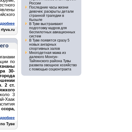
оруме,
России
стного
Последние часы жизни
явлены
девочек: раскрыты детали
йского
странной трагедии в
Кызыле
дробнее
В Туве выстраивают
подготовку кадров для
rtyva.ru
беспилотных авиационных
систем
В Туве появятся сразу 5
новых ангарных
его
спортивных залов
Многодетная мама из
анами
далекого Монгун-
Тайгинского района Тувы
ации по
развила овощное хозяйство
изнаны
с помощью соцконтракта
ра 30-
орода
ршении
. 2 ст.
яжкого
коло 3
ай-Хаак
пития
ссора,
дробнее
по Туве