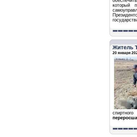
обеспечит
который 
самоуправ
Президен
государств
Житель 
20 января 202
спиртног
переросша