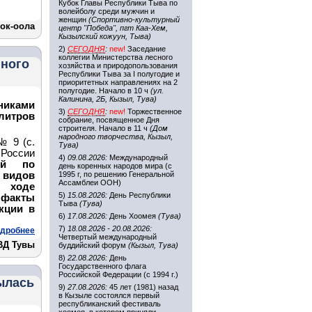
Кубок Главы Республики Тыва по
волейболу среди мужчин и
женщин
(Спортивно-культурный
ок-оола
центр "Победа", пгт Каа-Хем,
Кызылский кожуун, Тыва)
2)
СЕГОДНЯ
:
new!
Заседание
коллегии Министерства лесного
нного
хозяйства и природопользования
Республики Тыва за I полугодие и
приоритетных направлениях на 2
полугодие. Начало в 10 ч
(ул.
Калинина, 2Б, Кызыл, Тува)
иками
3)
СЕГОДНЯ
:
new!
Торжественное
литров
собрание, посвященное Дня
строителя. Начало в 11 ч
(Дом
народного творчества, Кызыл,
№ 9 (с.
Тува)
ссии
4)
09.08.2026:
Международный
ой по
день коренных народов мира (с
 видов
1995 г, по решению Генеральной
Ассамблеи ООН)
в ходе
5)
15.08.2026:
День Республики
 факты
Тыва
(Тува)
кции в
6)
17.08.2026:
День Хоомея
(Тува)
7)
18.08.2026 - 20.08.2026:
дробнее
Четвертый международный
ВД Тувы
буддийский форум
(Кызыл, Тува)
8)
22.08.2026:
День
Государственного флага
Российской Федерации (с 1994 г.)
рылась
9)
27.08.2026:
45 лет (1981) назад
в Кызыле состоялся первый
республиканский фестиваль