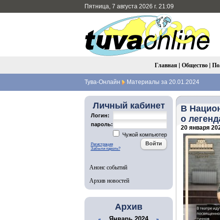
Пятница, 7 августа 2026 г. 21:09
Главная
|
Общество
|
По
Тува-Онлайн
Материалы за 20.01.2024
Личный кабинет
В Национ
Логин:
о легенд
пароль:
20 января 202
Чужой компьютер
Регистрация
Забыли пароль?
Анонс событий
Архив новостей
Архив
Январь 2024
«
»