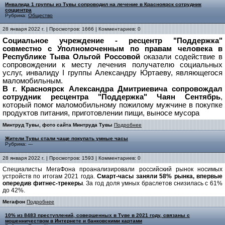
Инвалида 1 группы из Тувы сопроводил на лечение в Красноярск сотрудник
соццентра
Рубрика:
Общество
28 января 2022 г. | Просмотров: 1666 | Комментариев: 0
Социальное учреждение - ресцентр "Поддержка"
совместно с Уполномоченным по правам человека в
Республике Тыва Ольгой Россовой
оказали содействие в
сопровождении к месту лечения получателю социальных
услуг, инвалиду I группы Александру Юртаеву, являющегося
маломобильным.
В г. Красноярск Александра Дмитриевича сопровождал
сотрудник ресцентра "Поддержка" Чаян Сентябрь
,
который помог маломобильному пожилому мужчине в покупке
продуктов питания, приготовлении пищи, выносе мусора
Минтруд Тувы, фото сайта Минтруда Тувы
Подробнее
Жители Тувы стали чаще покупать умные часы
Рубрика: ---
28 января 2022 г. | Просмотров: 1593 | Комментариев: 0
Специалисты МегаФона проанализировали российский рынок носимых
устройств по итогам 2021 года.
Смарт-часы заняли 58% рынка, впервые
опередив фитнес-трекеры
. За год доля умных браслетов снизилась с 61%
до 42%.
Мегафон
Подробнее
10% из 8483 преступлений, совершенных в Туве в 2021 году, связаны с
мошенничеством в Интернете и банковскими картами