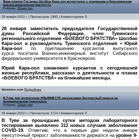
Вице-спикер Госдумы Шолбан Кара-оол встретился с земляками в Красноярском
военно-инженерном институте
Рубрика:
Общество
28 января 2022 г. | Просмотров: 1992 | Комментариев: 0
28 января заместитель председателя Государственной
думы Российской Федерации, член Тувинского
регионального отделения «БОЕВОГО БРАТСТВА« Шолбан
Кара-оол
и руководитель Тувинского отделения » Юрий
Кара-оол
по приглашению курсантов выпускного
курса посетили Военно-инженерный институт Сибирского
федерального университета в Красноярске.
Юрий Кара-оол ознакомил курсантов с сегодняшней
жизнью республики, рассказал о деятельности и планах
«БОЕВОГО БРАТСТВА« на ближайшие месяцы.
bbratstvo.com
Подробнее
В Туве для волонтеров #МЫВМЕСТЕ организован бесплатный проезд на
муниципальном транспорте
Рубрика:
Общество
28 января 2022 г. | Просмотров: 1714 | Комментариев: 0
В Туве за прошедшие сутки методом лабораторного
тестирования выявлено 312 новых случаев заболевания
COVID-19.
Отметим, что в первые две недели января
ежесуточный прирост заболеваемости держался на
уровне 9-