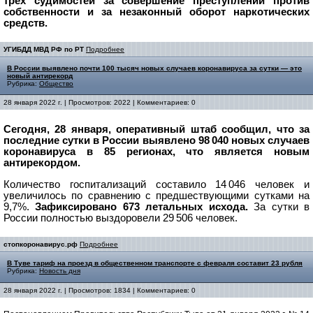
трех судимостей за совершение преступлений против
собственности и за незаконный оборот наркотических
средств.
УГИБДД МВД РФ по РТ
Подробнее
В России выявлено почти 100 тысяч новых случаев коронавируса за сутки — это
новый антирекорд
Рубрика:
Общество
28 января 2022 г. | Просмотров: 2022 | Комментариев: 0
Сегодня, 28 января, оперативный штаб сообщил, что за
последние сутки в России выявлено 98 040 новых случаев
коронавируса в 85 регионах, что является новым
антирекордом.
Количество госпитализаций составило 14 046 человек и
увеличилось по сравнению с предшествующими сутками на
9,7%.
Зафиксировано 673 летальных исхода.
За сутки в
России полностью выздоровели 29 506 человек.
стопкоронавирус.рф
Подробнее
В Туве тариф на проезд в общественном транспорте с февраля составит 23 рубля
Рубрика:
Новость дня
28 января 2022 г. | Просмотров: 1834 | Комментариев: 0