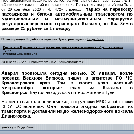
Постановлением Правительства Республики Тыва от 21 января 2022 г. № 14
«О внесении изменений в постановление Правительства республики Тыва
тариф на перевозку
от 29 сентября 2020 г. № 472» утвержден
пассажиров и багажа автомобильным транспортом по
муниципальным и межмуниципальным маршрутам
регулярных перевозок в границах г. Кызыла, пгт. Каа-Хем в
размере 23 рублей за 1 поездку.
По информации Службы по тарифам Тувы, pravo.gov.ru
Подробнее
Спасатели Красноярского края вытащили из кювета микроавтобус с жителями
Тувы
Рубрика:
Общество
/
ЧП
28 января 2022 г. | Просмотров: 2102 | Комментариев: 0
Авария произошла сегодня ночью, 28 января, возле
посёлка Верхняя Бирюса, пишут в агентстве ГО ЧС
Красноярского края. Там в кювет упал частный
микроавтобус, которые ехал из Кызыла в
Красноярск.
Внутри находилось пятеро жителей Тувы.
На место выехали полицейские, сотрудники МЧС и работники
КГКУ «Спасатель».
Они помогли людям выбраться из
транспорта и доставили их до железнодорожного вокзала
Дивногорска.
yenisey.tv
Подробнее