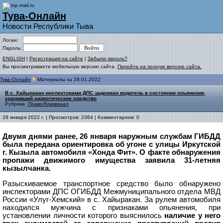
Тува-Онлайн
Новости Республики Тыва
Логин:
Пароль:
ENGLISH
|
Регистрация на сайте
|
Забыли пароль?
Вы просматриваете мобильную версию сайта.
Перейти на полную версию сайта.
Тува-Онлайн
Материалы за 28.01.2022
В с. Хайыракан инспекторами ДПС задержан водитель в состоянии опьянения,
хранивший наркотическое средство
Рубрика:
Право/Криминал
28 января 2022 г. | Просмотров: 2364 | Комментариев: 0
Двумя днями ранее, 26 января наружным службам ГИБДД
была передана ориентировка об угоне с улицы Иркутской
г. Кызыла автомобиля «Хонда Фит». О факте обнаружения
пропажи движимого имущества заявила 31-летняя
кызылчанка.
Разыскиваемое транспортное средство было обнаружено
инспекторами ДПС ОГИБДД Межмуниципального отдела МВД
России «Улуг-Хемский» в с. Хайыракан. За рулем автомобиля
находился мужчина с признаками опьянения, при
установлении личности которого выяснилось
наличие у него