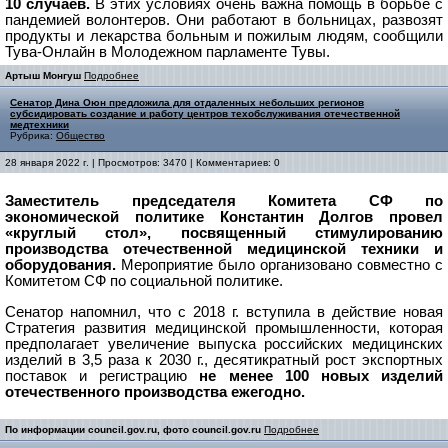
10 случаев.
В этих условиях очень важна помощь в борьбе с
пандемией волонтеров. Они работают в больницах, развозят
продукты и лекарства больным и пожилым людям, сообщили
Тува-Онлайн в Молодежном парламенте Тувы.
Артыш Монгуш
Подробнее
Сенатор Дина Оюн предложила для отдаленных небольших регионов
субсидировать создание и работу центров техобслуживания отечественной
медтехники
Рубрика:
Общество
28 января 2022 г. | Просмотров: 3470 | Комментариев: 0
Заместитель председателя Комитета СФ по
экономической политике Константин Долгов провел
«круглый стол», посвященный стимулированию
производства отечественной медицинской техники и
оборудования.
Мероприятие было организовано совместно с
Комитетом СФ по социальной политике.
Сенатор напомнил, что с 2018 г. вступила в действие новая
Стратегия развития медицинской промышленности, которая
предполагает увеличение выпуска российских медицинских
изделий в 3,5 раза к 2030 г., десятикратный рост экспортных
поставок и регистрацию
не менее 100 новых изделий
отечественного производства ежегодно.
По информации council.gov.ru, фото council.gov.ru
Подробнее