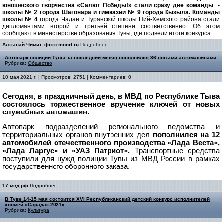
юношеского творчества «Салют Победы!» стали сразу две команды -
школы № 2 города Шагонара и гимназии № 9 города Кызыла. Команды
школы № 4
города Чадан и Туранской школы Пий-Хемского района стали
дипломантами второй и третьей степени соответственно. Об этом
сообщают в министерстве образования Тувы, где подвели итоги конкурса.
Алтынай Чимит, фото monrt.ru
Подробнее
Автопарк полиции Тувы за последний месяц пополнился 36 новыми автомашинами
Рубрика:
Общество
10 мая 2021 г. | Просмотров: 2751 | Комментариев: 0
Сегодня, в праздничный день, в МВД по Республике Тыва
состоялось торжественное вручение ключей от новых
служебных автомашин.
Автопарк подразделений регионального ведомства и
территориальных органов внутренних дел
пополнился на 12
автомобилей отечественного производства «Лада Веста»,
«Лада Ларгус» и «УАЗ Патриот».
Транспортные средства
поступили для нужд полиции Тувы из МВД России в рамках
государственного оборонного заказа.
17.мвд.рф
Подробнее
В Туве 14-15 мая состоится XVI Республиканский детский конкурс исполнителей
хөөмей «Сарадак-2021»
Рубрика:
Культура