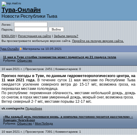
Тува-Онлайн
Новости Республики Тыва
Логин:
Пароль:
ENGLISH
|
Регистрация на сайте
|
Забыли пароль?
Вы просматриваете мобильную версию сайта.
Перейти на полную версию сайта.
Тува-Онлайн
Материалы за 10.05.2021
11 мая в Туве столбик термометра может подняться до 21 градуса тепла
Рубрика:
Общество
10 мая 2021 г. | Просмотров: 2451 | Комментариев: 0
Прогноз погоды в Туве, по данным гидрометеорологического центра, на
11 мая 2021 года.
В течение суток 11 мая местами по Республике Тыва
ожидается усиление северного ветра до 15-17 м/с, возможна гроза, на
перевалах местами гололедица.
По республике: переменная облачность, местами небольшой дождь, дождь
со снегом, в горах местами умеренный дождь, мокрый снег, возможна гроза.
Ветер северный 2-7 м/с, местами порывы 12-17 м/с.
vk.com/agochs
Подробнее
«Мы каждый день проливаем кровь, а комполка постоянно грозится расстрелом» –
Хомушку Чургуй-оол
Рубрика:
Общество
/
Моя Победа
10 мая 2021 г. | Просмотров: 7391 | Комментариев: 1