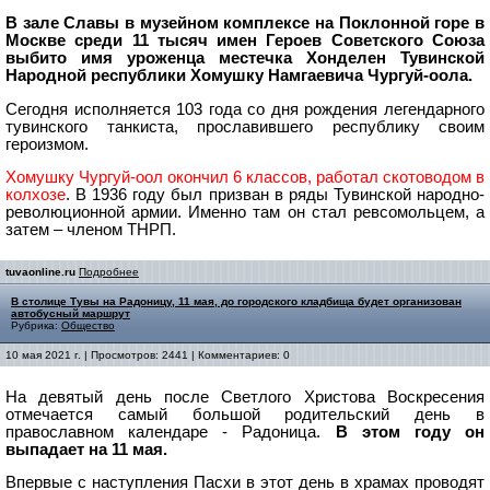
В зале Славы в музейном комплексе на Поклонной горе в
Москве среди 11 тысяч имен Героев Советского Союза
выбито имя уроженца местечка Хонделен Тувинской
Народной республики Хомушку Намгаевича Чургуй-оола.
Сегодня исполняется 103 года со дня рождения легендарного
тувинского танкиста, прославившего республику своим
героизмом.
Хомушку Чургуй-оол окончил 6 классов, работал скотоводом в
колхозе
. В 1936 году был призван в ряды Тувинской народно-
революционной армии. Именно там он стал ревсомольцем, а
затем – членом ТНРП.
tuvaonline.ru
Подробнее
В столице Тувы на Радоницу, 11 мая, до городского кладбища будет организован
автобусный маршрут
Рубрика:
Общество
10 мая 2021 г. | Просмотров: 2441 | Комментариев: 0
На девятый день после Светлого Христова Воскресения
отмечается самый большой родительский день в
православном календаре - Радоница.
В этом году он
выпадает на 11 мая.
Впервые с наступления Пасхи в этот день в храмах проводят