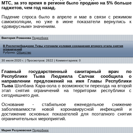
МТС, за это время в регионе было продано на 5% больше
гаджетов, чем год назад.
Падение спроса было в апреле и мае в связи с режимом
самоизоляции, но уже в июне показатели вернулись к
«довирусным» значениям.
Виктория Романова
Подробнее
В Роспотребнадзоре Тувы уточнили условия сохранения второго этапа снятия
ограничений
Рубрика:
Общество
30 июля 2020 г. | Просмотров: 2622 | Комментариев: 0
Главный государственный санитарный врач по
Республике Тыва Людмила Салчак сообщила о
направлении предложений на имя Главы Республики
Тыва
Шолбана Кара-оола о возможности перехода на второй
этап снятия ограничений на территории республики с
сегодняшнего дня.
Основание - стабильное еженедельное снижение
заболеваемости новой коронавирусной инфекцией и
достижение основных показателей для поэтапного снятия
ограничительных мероприятий.
Мария Разумовская
Подробнее