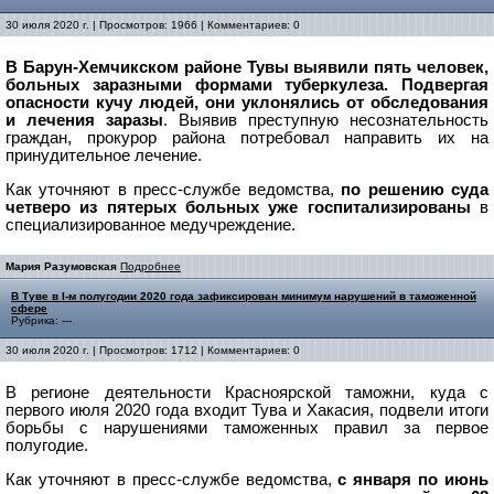
30 июля 2020 г. | Просмотров: 1966 | Комментариев: 0
В Барун-Хемчикском районе Тувы выявили пять человек,
больных заразными формами туберкулеза. Подвергая
опасности кучу людей, они уклонялись от обследования
и лечения заразы
. Выявив преступную несознательность
граждан, прокурор района потребовал направить их на
принудительное лечение.
Как уточняют в пресс-службе ведомства,
по решению суда
четверо из пятерых больных уже госпитализированы
в
специализированное медучреждение.
Мария Разумовская
Подробнее
В Туве в I-м полугодии 2020 года зафиксирован минимум нарушений в таможенной
сфере
Рубрика: ---
30 июля 2020 г. | Просмотров: 1712 | Комментариев: 0
В регионе деятельности Красноярской таможни, куда с
первого июля 2020 года входит Тува и Хакасия, подвели итоги
борьбы с
нарушениями таможенных правил за первое
полугодие.
Как уточняют в пресс-службе ведомства,
с января по июнь