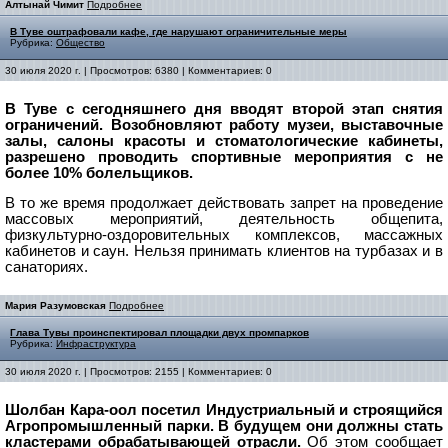
Алтынай Чимит
Подробнее
В Туве оштрафовали кафе, где нарушают ограничительные меры
Рубрика:
Общество
30 июля 2020 г. | Просмотров: 6380 | Комментариев: 0
В Туве с сегодняшнего дня вводят второй этап снятия
ограничений.
Возобновляют работу музеи, выставочные
залы, салоны красоты и стоматологические кабинеты,
разрешено проводить спортивные мероприятия с не
более 10% болельщиков.
В то же время продолжает действовать запрет на проведение
массовых мероприятий, деятельность общепита,
физкультурно-оздоровительных комплексов, массажных
кабинетов и саун. Нельзя принимать клиентов на турбазах и в
санаториях.
Мария Разумовская
Подробнее
Глава Тувы проинспектировал площадки двух промпарков
Рубрика:
Инфраструктура
30 июля 2020 г. | Просмотров: 2155 | Комментариев: 0
Шолбан Кара-оол посетил Индустриальный и строящийся
Агропромышленный парки. В будущем они должны стать
кластерами обрабатывающей отрасли.
Об этом сообщает