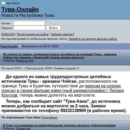
Тува-Онлайн
Новости Республики Тыва
Логин:
Пароль:
ENGLISH
|
Регистрация на сайте
|
Забыли пароль?
Вы просматриваете мобильную версию сайта.
Перейти на полную версию сайта.
Тува-Онлайн
Материалы за 30.07.2020
До одного из самых труднодоступных лечебных источников Тувы - аржаана
Чойган (на границе с Бурятией) теперь можно долететь
Рубрика:
Новость дня
30 июля 2020 г. | Просмотров: 4085 | Комментариев: 0
До одного из самых труднодоступных целебных
источников Тувы - аржаана Чойган,
расположенного на
границе Тувы и Бурятии, путешествие до
верхом на оленях
описал в своем фильме известный кинематографист Леонид
Круглов
, теперь можно долететь на вертолете.
Теперь, как сообщает сайт "Тува-Авиа", до источника
можно добраться на вертолете за 2 часа. Заявки
принимаются по телефону 89232138969 (в рабочее время).
По информации Тува-Авиа
Подробнее
В Туве суд направил на принудительное лечение пятерых туберкулезников
Рубрика:
Общество