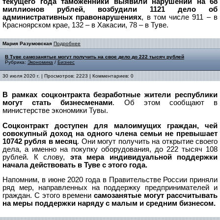
текущего года таможенники выявили нарушений на 68
миллионов рублей, возбудили 1121 дело об
административных правонарушениях
, в том числе 911 – в
Красноярском крае, 132 – в Хакасии, 78 – в Туве.
Мария Разумовская
Подробнее
В Туве самозанятые могут получить на свое дело до 222 тысяч рублей
Рубрика:
Экономика
/
Бизнес
30 июля 2020 г. | Просмотров: 2223 | Комментариев: 0
В рамках соцконтракта безработные жители республики
могут стать бизнесменами
. Об этом сообщают в
министерстве экономики Тувы.
Соцконтракт доступен для малоимущих граждан, чей
совокупный доход на одного члена семьи не превышает
10742 рубля в месяц
. Они могут получить на открытие своего
дела, а именно на покупку оборудования, до 222 тысяч 108
рублей. К слову,
эта мера индивидуальной поддержки
начала действовать в Туве с этого года.
Напомним, в июне 2020 года в Правительстве России приняли
ряд мер, направленных на поддержку предпринимателей и
граждан. С этого времени
самозанятые могут рассчитывать
на меры поддержки наряду с малым и средним бизнесом.