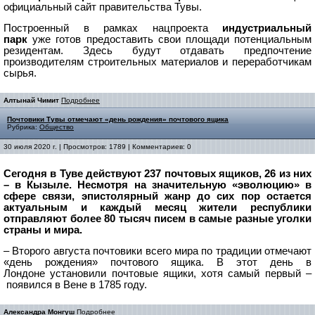
официальный сайт правительства Тувы.
Построенный в рамках нацпроекта
и
ндустриальный
парк
уже готов предоставить свои площади потенциальным
резидентам. Здесь будут отдавать предпочтение
производителям строительных материалов и переработчикам
сырья.
Алтынай Чимит
Подробнее
Почтовики Тувы отмечают «день рождения» почтового ящика
Рубрика:
Общество
30 июля 2020 г. | Просмотров: 1789 | Комментариев: 0
Сегодня в Туве действуют 237 почтовых ящиков, 26 из них
– в Кызыле. Несмотря на значительную «эволюцию» в
сфере связи, эпистолярный жанр до сих пор остается
актуальным и каждый месяц жители республики
отправляют более 80 тысяч писем в самые разные уголки
cтраны и мира.
–
Второго августа почтовики всего мира по традиции отмечают
«день рождения» почтового ящика. В этот день в
Лондоне установили почтовые ящики, хотя самый первый
–
появился в Вене в 1785 году.
Александра Монгуш
Подробнее