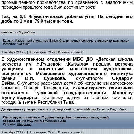
промышленного производства по сравнению с аналогичным
периодом прошлого года был достигнут рост.
Так, на 2,1 % увеличилась добыча угля. На сегодня его
добыто 1 млн. 79,9 тысячи тонн.
gov.tuva.ru
Подробнее
Кызыл: Известный скульптор Байза Ондар провел встречу с юными художниками
Рубрика:
Культура
1 октября 2019 г. | Просмотров: 2829 | Комментариев: 0
В художественном отделении МБО ДО «Детская школа
искусств им Н.Рушевой г.Кызыла» прошла встреча
учащихся с известным московским художником,
выпускником Московского художественного института
имени В.И. Сурикова,
скульптором
Ондаром
Байза.
Скульптор рассказал детям об исполнении авторского
замысла Ондара Товарищтая,
скульптурного памятника
основателю тувинской государственности Монгушу
Буяну-Бадыргы,
ставшему одним из главных символов
города Кызыла и Республики Тыва.
Департамент культуры, спорта и молодежной политики Мэрии Кызыла
Подробнее
Юные друзья полиции из Тоджинского района посетили с экскурсией
подразделения МВД по Республике Тыва
Рубрика:
Общество
1 октября 2019 г. | Просмотров: 2420 | Комментариев: 0