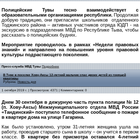
Полицейские Тувы тесно взаимодействует с
образовательными организациями республики.
Продолжая
добрую традицию, они пригласили школьников отдаленного
Тоджинского района – активных участников отряда ЮДП - на
экскурсию в подразделения МВД по Республике Тыва, чтобы
рассказать о полицейских буднях.
Мероприятие проводилось в рамках «Недели правовых
знаний» и направлено на повышения уровня правовой
культуры подрастающего поколения.
Пресс-служба МВД Тувы
Подробнее
В Туве в поселке Хову-Аксы 12-летний мальчик спас двоих детей из горящей
квартиры
Рубрика:
Новость дня
1 октября 2019 г. | Просмотров: 4371 | Комментариев: 0
Днем 30 сентября в дежурную часть пункта полиции № 12
(п. Хову-Аксы) Межмуниципального отдела МВД России
«Тандинский» поступило телефонное сообщение о пожаре
в квартире дома на улице Гагарина.
Как было установлено, утром 31-летняя женщина ушла на
работу, проводив старшего сына в школу – он учится в первом
классе.
В квартире без присмотра оставался 4-летний