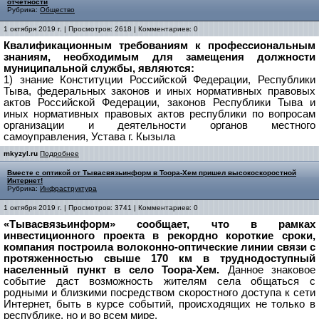
отчетности
Рубрика:
Общество
1 октября 2019 г. | Просмотров: 2618 | Комментариев: 0
Квалификационным требованиям к профессиональным
знаниям, необходимым для замещения должности
муниципальной службы, являются:
1) знание Конституции Российской Федерации, Республики
Тыва, федеральных законов и иных нормативных правовых
актов Российской Федерации, законов Республики Тыва и
иных нормативных правовых актов республики по вопросам
организации и деятельности органов местного
самоуправления, Устава г. Кызыла
mkyzyl.ru
Подробнее
Вместе с оптикой от Тывасвязьинформ в Тоора-Хем пришел высокоскоростной
Интернет!
Рубрика:
Инфраструктура
1 октября 2019 г. | Просмотров: 3741 | Комментариев: 0
«Тывасвязьинформ» сообщает, что в рамках
инвестиционного проекта в рекордно короткие сроки,
компания построила волоконно-оптические линии связи с
протяженностью свыше 170 км в труднодоступный
населенный пункт в село Тоора-Хем.
Данное знаковое
событие даст возможность жителям села общаться с
родными и близкими посредством скоростного доступа к сети
Интернет, быть в курсе событий, происходящих не только в
республике, но и во всем мире.