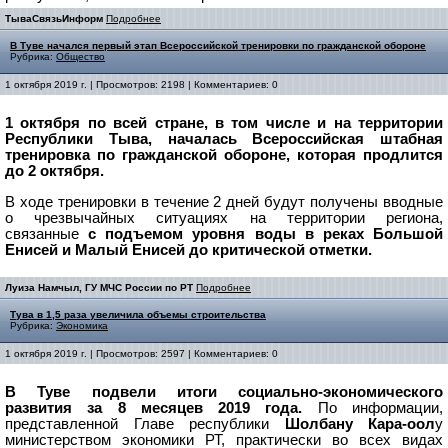
ТываСвязьИнформ
Подробнее
В Туве начался первый этап Всероссийской тренировки по гражданской обороне
Рубрика:
Общество
1 октября 2019 г. | Просмотров: 2198 | Комментариев: 0
1 октября по всей стране, в том числе и на территории
Республики Тыва, началась Всероссийская штабная
тренировка по гражданской обороне, которая продлится
до 2 октября.
В ходе тренировки в течение 2 дней будут получены вводные
о чрезвычайных ситуациях на территории региона,
связанные
с подъемом уровня воды в реках Большой
Енисей и Малый Енисей до критической отметки.
Луиза Намчыл, ГУ МЧС России по РТ
Подробнее
Тува в 1,5 раза увеличила объемы строительства
Рубрика:
Экономика
1 октября 2019 г. | Просмотров: 2597 | Комментариев: 0
В Туве подвели итоги социально-экономического
развития за 8 месяцев 2019 года.
По информации,
представленной Главе республики
Шолбану Кара-оол
у
министерством экономики РТ, практически во всех видах