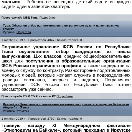
мальчик.
Ребенок не посещает детский сад и вынужден
сидеть один в запертой квартире.
Пресс-служба МВД Тувы
Подробнее
Тува: Объявлен отбор на поступление в пограничные вузы и на контрактную
службу
Рубрика:
Общество
1 октября 2019 г. | Просмотров: 4047 | Комментариев: 0
Пограничное управление ФСБ России по Республике
Тыва осуществляет отбор кандидатов из числа
выпускников 11-х классов
средних общеобразовательных
школ для
поступления в образовательные организации
ФСБ России пограничного профиля,
а также кандидатов на
военную службу по контракту. Разносторонне подготовленных
молодых людей, которые желают служить в подразделениях
границы осознанно, всерьез и надолго, Пограничное
управление ФСБ России по Республике Тыва готово
рассмотреть уже сейчас.
Пресс-служба ПУ ФСБ России по РТ
Подробнее
Лучший в «Этностиле в современном костюме» на форуме этномоды на Байкале —
Айдаш Сат (Тува)
Рубрика:
Культура
1 октября 2019 г. | Просмотров: 2790 | Комментариев: 0
Главную награду ХI Международном фестивале
«Этноподиум на Байкале», который проходил в Иркутске