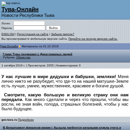
Тува-Онлайн
Новости Республики Тыва
Логин:
Пароль:
ENGLISH
|
Регистрация на сайте
|
Забыли пароль?
Вы просматриваете мобильную версию сайта.
Перейти на полную версию сайта.
Тува-Онлайн
Материалы за 01.10.2019
Глава Тувы поздравил с Днем пожилых людей
Рубрика:
Общество
1 октября 2019 г. | Просмотров: 2055 | Комментариев: 0
У нас лучшие в мире дедушки и бабушки, земляки!
Меня
лично никто не разубедит, что где-то на нашей матушке-Земле
есть лучше, умнее, мужественнее, красивее и богаче душой.
Смотрите, какую большую и великую страну они нам
передали.
Как много сделали и через что прошли, чтобы мы
росли, не зная войн, голода, страшных болезней, чтобы у нас
было будущее.
gov.tuva.ru
Подробнее
В Департамент финансов мэрии г. Кызыла требуется начальник отдела учета и