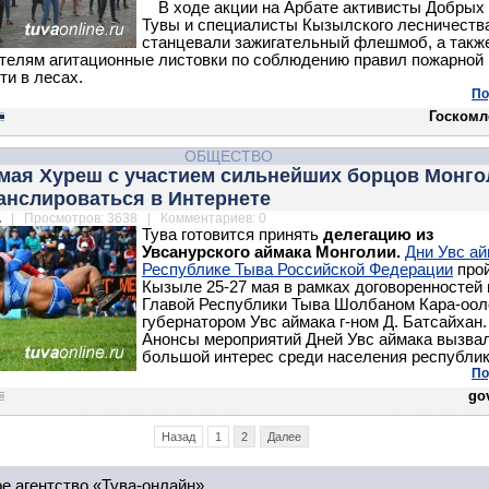
В ходе акции на Арбате активисты Добрых
Тувы и специалисты Кызылского лесничеств
станцевали зажигательный флешмоб, а такж
телям агитационные листовки по соблюдению правил пожарной
ти в лесах.
По
Госкомл
ОБЩЕСТВО
 мая Хуреш с участием сильнейших борцов Монг
анслироваться в Интернете
.
| Просмотров: 3638 | Комментариев: 0
Тува готовится принять
делегацию из
Увсанурского аймака Монголии.
Дни Увс ай
Республике Тыва Российской Федерации
прой
Кызыле 25-27 мая в рамках договоренностей
Главой Республики Тыва Шолбаном Кара-оол
губернатором Увс аймака г-ном Д. Батсайхан
Анонсы мероприятий Дней Увс аймака вызва
большой интерес среди населения республи
По
gov
Назад
1
2
Далее
е агентство «Тува-онлайн»