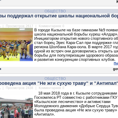
ОБЩЕСТВО
увы поддержал открытие школы национальной б
.
| Просмотров: 2617 | Комментариев: 0
В городе Кызыле на базе гимназии №9 появи
школа национальной борьбы хуреш «Алдар»
Инициатором открытия нового спортивного о
стал борец Эрес Кара-Сал при поддержке гл
региона Шолбана Кара-оола. В марте 2017 го
одной из встреч они договорились открыть ш
борьбы для популяризации здорового образа
и развития конкуренции спортивных клубов.
По
gov
ОБЩЕСТВО
роведена акция "Не жги сухую траву" и "Антипал
.
| Просмотров: 2438 | Комментариев: 0
18 мая 2018 года в г. Кызыле сотрудниками
Госкомлеса РТ совместно с работниками ГКУ
«Кызылское лесничество» и активистами
Молодежного движения «Добрые Сердца Ту
была проведена акция «Не жги сухую траву»
«Антипал».