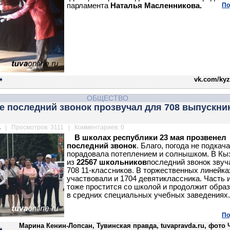
парламента
Наталья Масленникова.
По
vk.com/kyz
ОБЩЕСТВО
е последний звонок прозвучал для 708 выпускни
.
| Просмотров: 3111 | Комментариев: 0
В школах республики 23 мая прозвенел
последний звонок
. Благо, погода не подкача
порадовала потеплением и солнышком. В К
из
22567 школьников
последний звонок звуч
708 11-классников. В торжественных линейка
участвовали и 1704 девятиклассника. Часть 
тоже простится со школой и продолжит обра
в средних специальных учебных заведениях.
По
Марина Кенин-Лопсан, Тувинская правда, tuvapravda.ru, фото