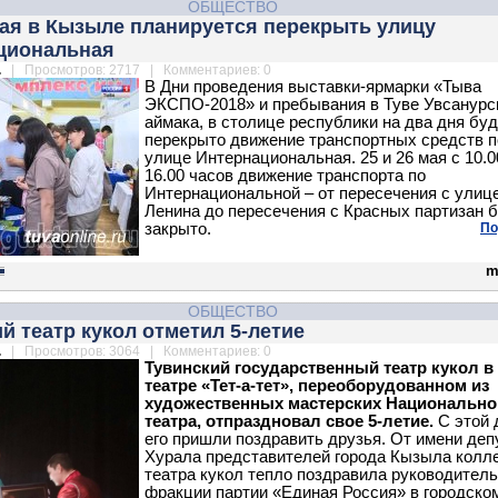
ОБЩЕСТВО
мая в Кызыле планируется перекрыть улицу
циональная
.
| Просмотров: 2717 | Комментариев: 0
В Дни проведения выставки-ярмарки «Тыва
ЭКСПО-2018» и пребывания в Туве Увсанурс
аймака, в столице республики на два дня бу
перекрыто движение транспортных средств п
улице Интернациональная. 25 и 26 мая с 10.0
16.00 часов движение транспорта по
Интернациональной – от пересечения с улиц
Ленина до пересечения с Красных партизан 
закрыто.
По
m
ОБЩЕСТВО
й театр кукол отметил 5-летие
.
| Просмотров: 3064 | Комментариев: 0
Тувинский государственный театр кукол 
театре «Тет-а-тет», переоборудованном из
художественных мастерских Национально
театра, отпраздновал свое 5-летие.
С этой 
его пришли поздравить друзья. От имени деп
Хурала представителей города Кызыла колл
театра кукол тепло поздравила руководитель
фракции партии «Единая Россия» в городско