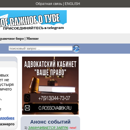
Обратная связь
|
ENGLISH
равочное бюро
|
Мнение
овых
ет не
пустыря
ничего
,
е
.
дробнее
Анонс событий
аэнерго
1)
ЗАКАНЧИВАЕТСЯ ЗАВТРА
:
new!