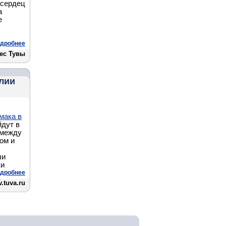
 сердец
а
е
дробнее
ес Тувы
олии
мака в
дут в
 между
ом и
.
ли
ки
дробнее
.tuva.ru