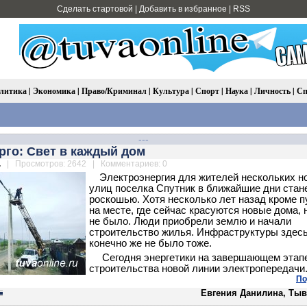
Сделать стартовой
|
Добавить в избранное
|
RSS
литика
|
Экономика
|
Право/Криминал
|
Культура
|
Спорт
|
Наука
|
Личность
|
Сп
---
рго: Свет в каждый дом
.
| Просмотров: 2642 | Комментариев: 0
Электроэнергия для жителей нескольких н
улиц поселка Спутник в ближайшие дни стан
роскошью. Хотя несколько лет назад кроме 
на месте, где сейчас красуются новые дома, 
не было. Люди приобрели землю и начали
строительство жилья. Инфраструктуры здесь
конечно же не было тоже.
Сегодня энергетики на завершающем этап
строительства новой линии электропередачи
По
Евгения Данилина, Тыв