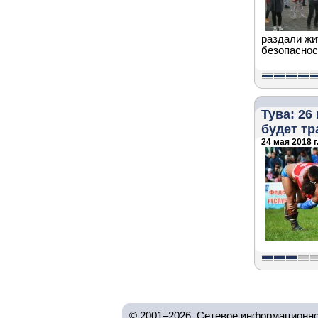
раздали жи
безопаснос
Тува: 26
будет тр
24 мая 2018 г
© 2001–2026, Сетевое информационно