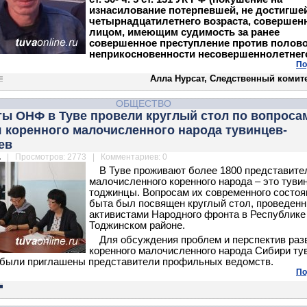
изнасилование потерпевшей, не достигше
четырнадцатилетнего возраста, совершен
лицом, имеющим судимость за ранее
совершенное преступление против полов
неприкосновенности несовершеннолетнег
По
Алла Нурсат, Следственный комите
ОБЩЕСТВО
ты ОНФ в Туве провели круглый стол по вопроса
 коренного малочисленного народа тувинцев-
ев
.
| Просмотров: 2773 | Комментариев: 0
В Туве проживают более 1800 представите
малочисленного коренного народа – это туви
тоджинцы. Вопросам их современного состоя
быта был посвящен круглый стол, проведен
активистами Народного фронта в Республике
Тоджинском районе.
Для обсуждения проблем и перспектив раз
коренного малочисленного народа Сибири ту
 были приглашены представители профильных ведомств.
По