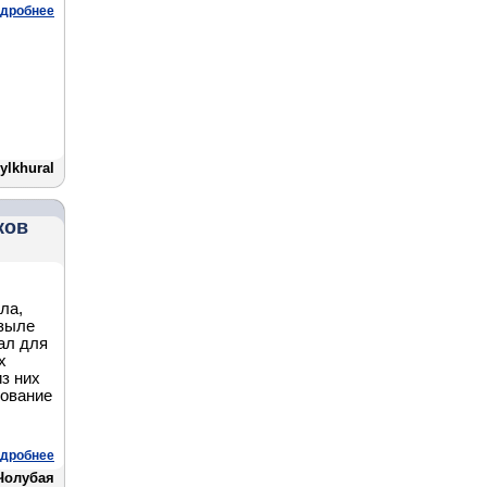
дробнее
ylkhural
ков
ла,
ызыле
ал для
х
из них
зование
дробнее
 Чолубая