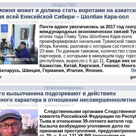
ОБЩЕСТВО
ожня может и должна стать воротами на азиатск
ля всей Енисейской Сибири – Шолбан Кара-оол
.
| Просмотров: 2860 | Комментариев: 0
Почти вдвое увеличилась за 2017 год гео
международных экономических связей Т
итогах года Главу Тувы Шолбана Кара-оола
проинформировал начальник Тувинской тамо
Игорь Качеев, разговор с которым состоялся 
23 мая. По данным таможни, количество стра
партнеров, с которыми в минувшем году торг
республика, выросло с 6 до 11.
Среди них с
Казахстан, Китай, Киргизия, Гонконг, Монго
Беларусь, Швеция, Германия, Италия, Япония.
По
gov
ПРАВО/КРИМИНАЛ
его кызылчанина подозревают в действиях
ьного характера в отношении несовершеннолетни
.
| Просмотров: 5144 | Комментариев: 0
Следственными органами Следственно
комитета Российской Федерации по Респу
Тыва в отношении 39-летнего жителя гор.
Кызыла возбуждено уголовное дело по
признакам преступления, предусмотренног
ст. 30- ч. 5 ст. 131 УК РФ (покушение на