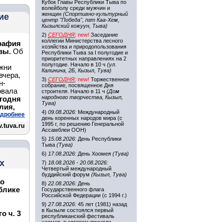
Кубок Главы Республики Тыва по
волейболу среди мужчин и
женщин
(Спортивно-культурный
ие
центр "Победа", пгт Каа-Хем,
Кызылский кожуун, Тыва)
2)
СЕГОДНЯ
:
new!
Заседание
коллегии Министерства лесного
графия
хозяйства и природопользования
увы.
Об
Республики Тыва за I полугодие и
приоритетных направлениях на 2
полугодие. Начало в 10 ч
(ул.
жни
Калинина, 2Б, Кызыл, Тува)
вчера,
3)
СЕГОДНЯ
:
new!
Торжественное
н-
собрание, посвященное Дня
овала
строителя. Начало в 11 ч
(Дом
народного творчества, Кызыл,
егодня
Тува)
лия,
4)
09.08.2026:
Международный
дробнее
день коренных народов мира (с
1995 г, по решению Генеральной
.tuva.ru
Ассамблеи ООН)
5)
15.08.2026:
День Республики
Тыва
(Тува)
6)
17.08.2026:
День Хоомея
(Тува)
х
7)
18.08.2026 - 20.08.2026:
Четвертый международный
буддийский форум
(Кызыл, Тува)
го
8)
22.08.2026:
День
блике
Государственного флага
Российской Федерации (с 1994 г.)
9)
27.08.2026:
45 лет (1981) назад
в Кызыле состоялся первый
о ч. 3
республиканский фестиваль