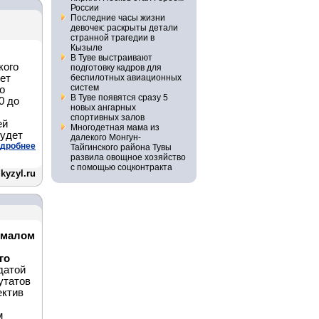
России
Последние часы жизни
девочек: раскрыты детали
странной трагедии в
Кызыле
В Туве выстраивают
кого
подготовку кадров для
дет
беспилотных авиационных
систем
о
В Туве появятся сразу 5
0 до
новых ангарных
спортивных залов
ей
Многодетная мама из
будет
далекого Монгун-
дробнее
Тайгинского района Тувы
развила овощное хозяйство
с помощью соцконтракта
kyzyl.ru
в малом
го
датой
утатов
ектив
м