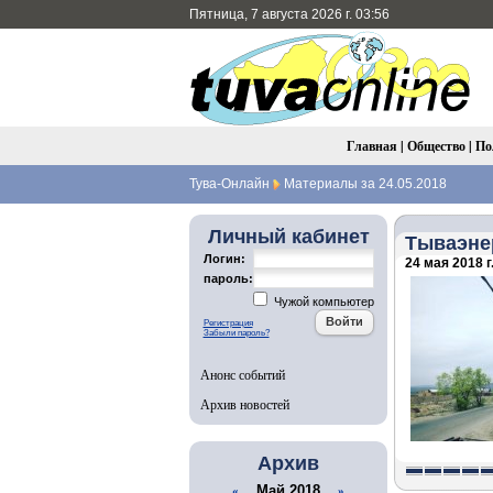
Пятница, 7 августа 2026 г. 03:56
Главная
|
Общество
|
По
Тува-Онлайн
Материалы за 24.05.2018
Личный кабинет
Тываэне
Логин:
24 мая 2018 г
пароль:
Чужой компьютер
Регистрация
Забыли пароль?
Анонс событий
Архив новостей
Архив
Май 2018
«
»