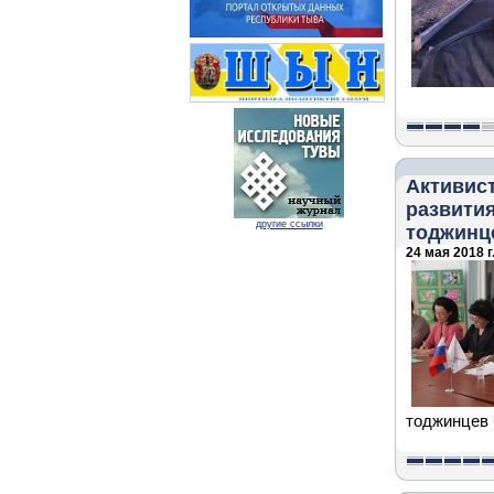
Активис
развития
другие ссылки
тоджинц
24 мая 2018 г
тоджинцев