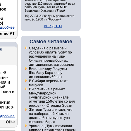
хоомея, в котором приняли
участие 110 представителей всех
й
районов Тувы, гости из МНР,
ное
Башкирии, Хакасии.
(Тува)
10)
27.08.2026:
День российского
ой
кино (с 1980 г.)
(Россия)
о)
все даты
дробнее
т по РТ
Самое читаемое
Сведения о размере и
м
условиях оплаты услуг по
размещению на Тува-
Онлайн предвыборных
агитационных материалов
Вице-спикеру Госдумы
лей
Шолбану Кара-оолу
исполнилось 60 лет
нцы-
В Сибири пересчитают
ния и
манулов
ный
В Аргентине в рамках
 Тыва в
Международной
скульптурной биеннале
отметили 150-летие со дня
вития
рождения Степана Эрьзи
винцев-
Жители Тувы считают, что
на набережной Кызыла
дробнее
должна быть скульптура
ОНФ
снежного барса
Уроженец Тувы космонавт
Кирилл Песков стал Героем