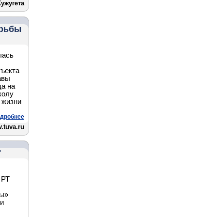
Кужугета
орьбы
лась
.
бъекта
авы
да на
колу
 жизни
дробнее
.tuva.ru
"
 РТ
вы»
 и