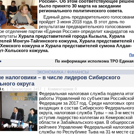
России». Об этом соответствующее решен
было принято 30 марта на заседании
регионального политического совета.
Единый день предварительного голосован
пройдет 3 июня 2018 года. В этот день по
результатам предварительного голосования
ое отделение партии «Единая Россия» определит кандидатов на
депутаты
Хурала представителей города Кызыла, Хурала
телей Монгун-Тайгинского кожууна, Хурала представителей 
-Хемского кожууна и Хурала представителей сумона Алдан-
т-Хольского кожууна.
По
По информации исполкома ТРО Единая
ЭКОНОМИКА
/
ФИНАНСЫ
е налоговики – в числе лидеров Сибирского
ьного округа
 г.
| Просмотров: 3457 | Комментариев: 0
Федеральная налоговая служба подвела итог
работы Управлений по субъектам Российско
Федерации за 2017 год. Среди налоговых орг
входящих в состав Сибирского Федерального
округа, налоговая служба Тувы – на 3-м месте
уступив лидерство коллегам из Кемеровской
области и Забайкальского края. В общеросс
рейтинге Управление Федеральной налоговой
службы по Республике Тыва на 31-м месте с