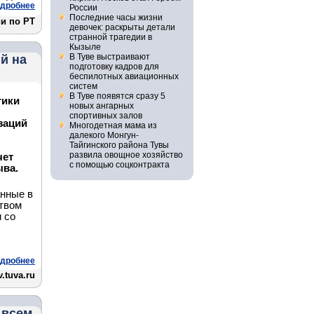
дробнее
России
Последние часы жизни
и по РТ
девочек: раскрыты детали
странной трагедии в
Кызыле
В Туве выстраивают
й на
подготовку кадров для
беспилотных авиационных
систем
В Туве появятся сразу 5
тики
новых ангарных
спортивных залов
заций
Многодетная мама из
далекого Монгун-
Тайгинского района Тувы
развила овощное хозяйство
чет
с помощью соцконтракта
ыва.
анные в
твом
 со
дробнее
.tuva.ru
 всем