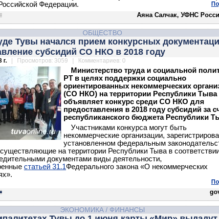
Российской Федерации.
По
Аяна Салчак, УФНС Росси
ОБЩЕСТВО
уде Тувы начался прием конкурсных документаци
вление субсидий СО НКО в 2018 году
 г.
| Просмотров: 3059 | Комментариев: 0
Министерство труда и социальной поли
РТ в целях поддержки социально
ориентированных некоммерческих органи
(СО НКО) на территории Республики Тыва
объявляет конкурс среди СО НКО для
предоставления в 2018 году субсидий за с
республиканского бюджета Республики Т
Участниками конкурса могут быть
некоммерческие организации, зарегистриров
установленном федеральным законодательс
осуществляющие на территории Республики Тыва в соответствии
едительными документами виды деятельности,
ренные
статьей 31.1
Федерального закона «О некоммерческих
ях».
По
gov
ЭКОНОМИКА
/
ФИНАНСЫ
ипалитетах Тувы до 1 июня карты «Мир» выдадут