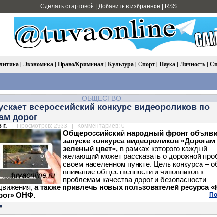
Сделать стартовой
|
Добавить в избранное
|
RSS
литика
|
Экономика
|
Право/Криминал
|
Культура
|
Спорт
|
Наука
|
Личность
|
Сп
ОБЩЕСТВО
ускает всероссийский конкурс видеороликов по
ам дорог
 г.
| Просмотров: 2933 | Комментариев: 0
Общероссийский народный фронт объяви
запуске конкурса видеороликов «Дорогам 
зеленый цвет»,
в рамках которого каждый
желающий может рассказать о дорожной про
своем населенном пункте. Цель конкурса – о
внимание общественности и чиновников к
проблемам качества дорог и безопасности
движения,
а также привлечь новых пользователей ресурса «
рог» ОНФ.
По