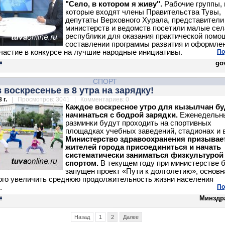
"Село, в котором я живу".
Рабочие группы, 
которые входят члены Правительства Тувы,
депутаты Верховного Хурала, представители
министерств и ведомств посетили малые сел
республики для оказания практической помо
составлении программы развития и оформле
участие в конкурсе на лучшие народные инициативы.
По
gov
СПОРТ
 воскресенье в 8 утра на зарядку!
 г.
| Просмотров: 3041 | Комментариев: 0
Каждое воскресное утро для кызылчан бу
начинаться с бодрой зарядки.
Еженедельн
разминки будут проходить на спортивных
площадках учебных заведений, стадионах и в
Министерство здравоохранения призывае
жителей города присоединиться и начать
систематически заниматься физкультурой
спортом.
В текущем году при министерстве 
запущен проект «Пути к долголетию», основн
ого увеличить среднюю продолжительность жизни населения
.
По
Минздр
Назад
1
2
Далее