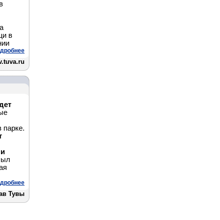
в
а
щи в
нии
дробнее
.tuva.ru
дет
ые
 парке.
т
 и
был
ая
дробнее
ав Тувы