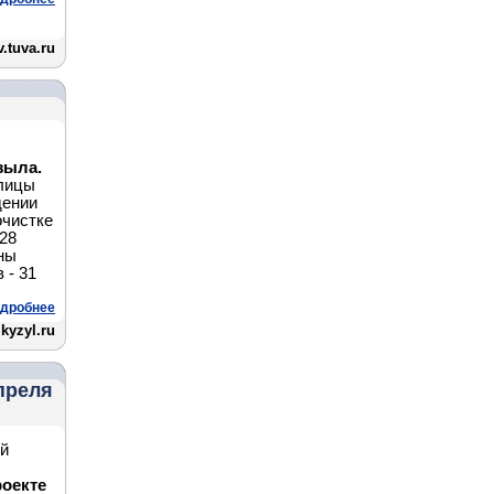
.tuva.ru
зыла.
лицы
дении
очистке
 28
ны
 - 31
дробнее
yzyl.ru
апреля
й
роекте