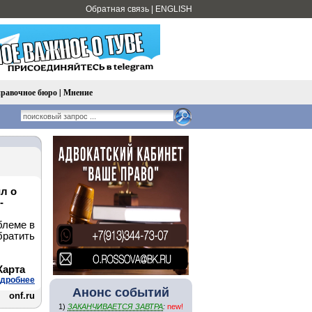
Обратная связь
|
ENGLISH
равочное бюро
|
Мнение
л о
-
блеме в
братить
Карта
дробнее
Анонс событий
onf.ru
1)
ЗАКАНЧИВАЕТСЯ ЗАВТРА
:
new!