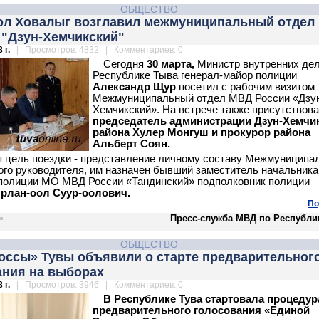
ОБЩЕСТВО
ол Ховалыг возглавил межмуниципальный отдел
 "Дзун-Хемчикский"
 г.
| Просмотров: 4832 | Комментариев: 0
Сегодня
30 марта,
Министр внутренних дел
Республике Тыва генерал-майор полиции
Александр Щур
посетил с рабочим визитом
Межмуниципальный отдел МВД России «Дзу
Хемчикский». На встрече также присутствов
председатель администрации Дзун-Хемчи
района Хулер Монгуш и прокурор района
Альберт Соян.
 цель поездки - представление личному составу Межмуниципа
ого руководителя, им назначен бывший заместитель начальника
полиции МО МВД России «Тандинский» подполковник полиции
рлан-оол Суур-оолович.
По
Пресс-служба МВД по Республи
ОБЩЕСТВО
оссы» Тувы объявили о старте предварительног
ания на выборах
 г.
| Просмотров: 3946 | Комментариев: 0
В Республике Тува стартовала процедур
предварительного голосования «Единой