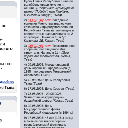
Кубок Главы Республики Тыва по
волейболу среди мужчин и
женщин
(Спортивно-культурный
центр "Победа", пгт Каа-Хем,
Кызылский кожуун, Тыва)
2)
СЕГОДНЯ
:
new!
Заседание
коллегии Министерства лесного
 по
хозяйства и природопользования
Республики Тыва за I полугодие и
приоритетных направлениях на 2
полугодие. Начало в 10 ч
(ул.
н-
Калинина, 2Б, Кызыл, Тува)
али
3)
СЕГОДНЯ
:
new!
Торжественное
кского
собрание, посвященное Дня
строителя. Начало в 11 ч
(Дом
народного творчества, Кызыл,
Тува)
льного
4)
09.08.2026:
Международный
 -
день коренных народов мира (с
1995 г, по решению Генеральной
Ассамблеи ООН)
5)
15.08.2026:
День Республики
дробнее
Тыва
(Тува)
ке Тыва
6)
17.08.2026:
День Хоомея
(Тува)
7)
18.08.2026 - 20.08.2026:
Четвертый международный
буддийский форум
(Кызыл, Тува)
о
8)
22.08.2026:
День
Государственного флага
Российской Федерации (с 1994 г.)
9)
27.08.2026:
45 лет (1981) назад
а
в Кызыле состоялся первый
республиканский фестиваль