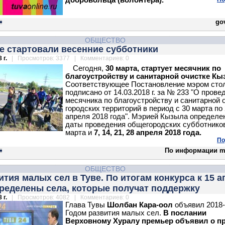
добровольца (волонтера).
gov
ОБЩЕСТВО
е стартовали весенние субботники
 г.
| Просмотров: 3377 | Комментариев: 0
Сегодня,
30 марта, стартует месячник по
благоустройству и санитарной очистке Кы
Соответствующее Постановление мэром сто
подписано от 14.03.2018 г. за № 233 "О прове
месячника по благоустройству и санитарной 
городских территорий в период с 30 марта по
апреля 2018 года". Мэрией Кызыла определе
даты проведения общегородских субботников
марта и
7, 14, 21, 28 апреля 2018 года.
По
По информации mk
ОБЩЕСТВО
ития малых сел в Туве. По итогам конкурса к 15 
ределены села, которые получат поддержку
 г.
| Просмотров: 4082 | Комментариев: 0
Глава Тувы
Шолбан Кара-оол
объявил 2018-
Годом развития малых сел.
В послании
Верховному Хуралу премьер объявил о п