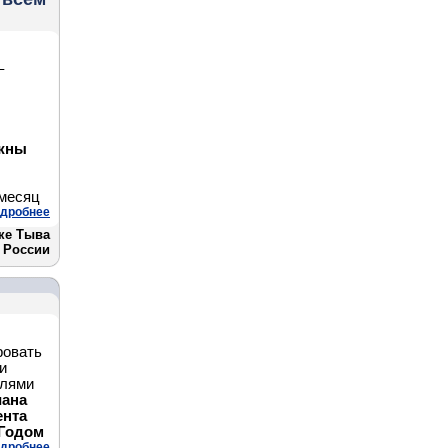
–
лжны
 месяц
дробнее
ке Тыва
 России
ровать
и
елями
иана
ента
 Годом
дробнее