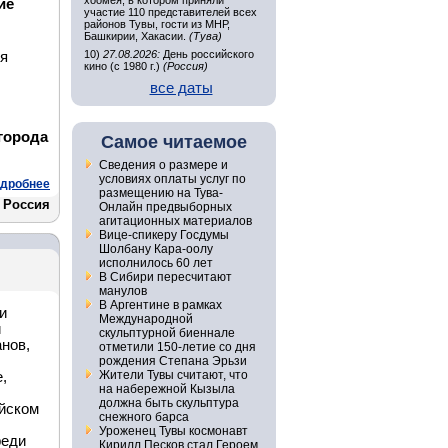
хоомея, в котором приняли
ие
участие 110 представителей всех
районов Тувы, гости из МНР,
Башкирии, Хакасии.
(Тува)
10)
27.08.2026:
День российского
ия
кино (с 1980 г.)
(Россия)
все даты
города
Самое читаемое
Сведения о размере и
условиях оплаты услуг по
дробнее
размещению на Тува-
 Россия
Онлайн предвыборных
агитационных материалов
Вице-спикеру Госдумы
Шолбану Кара-оолу
исполнилось 60 лет
В Сибири пересчитают
манулов
В Аргентине в рамках
и
Международной
й
скульптурной биеннале
анов,
отметили 150-летие со дня
рождения Степана Эрьзи
Жители Тувы считают, что
,
на набережной Кызыла
должна быть скульптура
ийском
снежного барса
Уроженец Тувы космонавт
реди
Кирилл Песков стал Героем