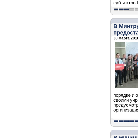
субъектов 
В Минтр
предоста
30 марта 2018
порядке и 
своими учр
предусмот
организаци
В муниц