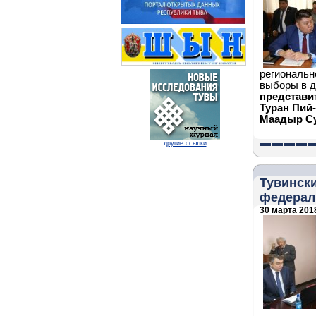
региональн
выборы в 
представи
Туран Пий
Маадыр Су
другие ссылки
Тувински
федерал
30 марта 2018