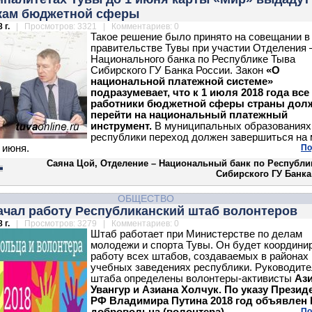
кам бюджетной сферы
 г.
| Просмотров: 3321 | Комментариев: 0
Такое решение было принято на совещании в
правительстве Тувы при участии Отделения 
Национального банка по Республике Тыва
Сибирского ГУ Банка России. Закон
«О
национальной платежной системе»
подразумевает, что к 1 июля 2018 года все
работники бюджетной сферы страны до
перейти на национальный платежный
инструмент.
В муниципальных образованиях
республики переход должен завершиться на
 июня.
По
Саяна Цой, Отделение – Национальный банк по Республи
Сибирского ГУ Банка
ОБЩЕСТВО
ачал работу Республиканский штаб волонтеров
 г.
| Просмотров: 3279 | Комментариев: 0
Штаб работает при Министерстве по делам
молодежи и спорта Тувы. Он будет координи
работу всех штабов, создаваемых в районах 
учебных заведениях республики. Руководит
штаба определены волонтеры-активисты
Аз
Увангур и Азиана Холчук. По указу Презид
РФ Владимира Путина 2018 год объявлен
По