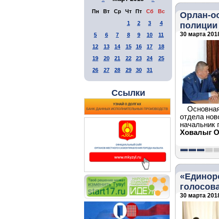
Пн
Вт
Ср
Чт
Пт
Сб
Вс
Орлан-о
1
2
3
4
полиции
30 марта 2018
5
6
7
8
9
10
11
12
13
14
15
16
17
18
19
20
21
22
23
24
25
26
27
28
29
30
31
Ссылки
Основная
отдела нов
начальник 
Ховалыг О
«Единор
голосов
30 марта 2018