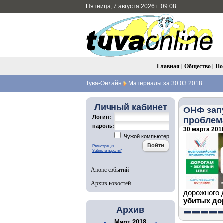
Пятница, 7 августа 2026 г. 09:08
Главная
|
Общество
|
По
Тува-Онлайн
Материалы за 30.03.2018
Личный кабинет
ОНФ зап
Логин:
проблем
пароль:
30 марта 2018
Чужой компьютер
Регистрация
Забыли пароль?
Анонс событий
Архив новостей
дорожного 
убитых до
Архив
Март 2018
«
»