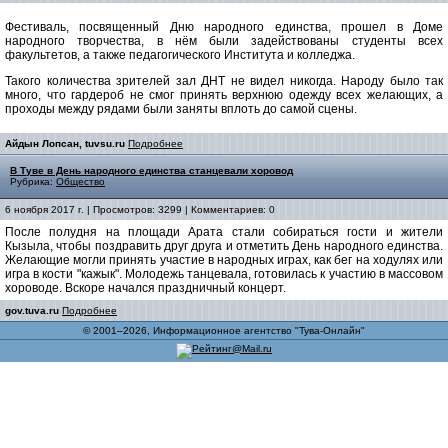
Фестиваль, посвященный Дню народного единства, прошел в Доме
народного творчества, в нём были задействованы студенты всех
факультетов, а также педагогического Института и колледжа.
Такого количества зрителей зал ДНТ не видел никогда. Народу было так
много, что гардероб не смог принять верхнюю одежду всех желающих, а
проходы между рядами были заняты вплоть до самой сцены.
Айдын Лопсан, tuvsu.ru
Подробнее
В Туве в День народного единства станцевали хоровод
Рубрика:
Общество
6 ноября 2017 г. | Просмотров: 3299 | Комментариев: 0
После полудня на площади Арата стали собираться гости и жители
Кызыла, чтобы поздравить друг друга и отметить День народного единства.
Желающие могли принять участие в народных играх, как бег на ходулях или
игра в кости "кажык". Молодежь танцевала, готовилась к участию в массовом
хороводе. Вскоре начался праздничный концерт.
gov.tuva.ru
Подробнее
© 2001–2026, Информационное агентство "Тува-Онлайн"