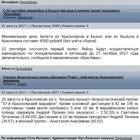
Интерфакс
Подробнее
С 22 сентября авиарейсы в Кызыл два раза в неделю начнет выполнять
"КрасАвиа"
Рубрика:
Общество
31 августа 2017 г. | Просмотров: 3689 | Комментариев: 0
Минимальная цена билета из Красноярска в Кызыл или из Кызыла в
Красноярск составит 6500 рублей (без учёта сборов).
22 сентября состоится первый полет. Рейсы будут осуществляться
еженедельно по понедельникам и пятницам до 27 октября 2017 года
(включительно), сообщили в авиакомпании «КрасАвиа».
24rus.ru
Подробнее
Учитель физкультуры школы Шагонара (Тува) – победитель Красноярского
марафона
Рубрика:
Спорт
31 августа 2017 г. | Просмотров: 4977 | Комментариев: 0
26 августа в Красноярске на о. Татышев прошел легкоатлетический пробег
"37-й Красноярский марафон". Кроме основной дистанции в 42 км 195 м,
спортсмены также могли пробежать 5 или 10 км. В марафонском забеге
победу одержали Андрей Пронин (его результат – 2:52:20) и Светлана
Тетенкова (3:49:20). Дистанцию в 10 км первым преодолел Андрей Тиников
(34:57), в женской группе – Анастасия Анисимова (45:02).
По информации Сети Интернет, Администрации Улуг-Хемского кожууна
Подробнее