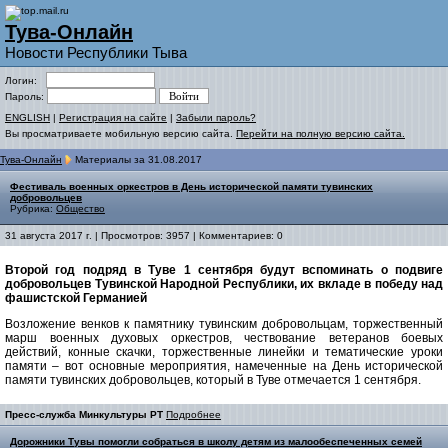
Тува-Онлайн
Новости Республики Тыва
Логин:
Пароль:
ENGLISH
|
Регистрация на сайте
|
Забыли пароль?
Вы просматриваете мобильную версию сайта.
Перейти на полную версию сайта.
Тува-Онлайн
Материалы за 31.08.2017
Фестиваль военных оркестров в День исторической памяти тувинских
добровольцев
Рубрика:
Общество
31 августа 2017 г. | Просмотров: 3957 | Комментариев: 0
Второй год подряд в Туве 1 сентября будут вспоминать о подвиге
добровольцев Тувинской Народной Республики, их вкладе в победу над
фашистской Германией
Возложение венков к памятнику тувинским добровольцам, торжественный
марш военных духовых оркестров, чествование ветеранов боевых
действий, конные скачки, торжественные линейки и тематические уроки
памяти – вот основные мероприятия, намеченные на День исторической
памяти тувинских добровольцев, который в Туве отмечается 1 сентября.
Пресс-служба Минкультуры РТ
Подробнее
Дорожники Тувы помогли собраться в школу детям из малообеспеченных семей