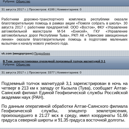
Рубрика:
Общество
31 августа 2017 г. | Просмотров: 4186 | Комментариев: 0
Работники дорожно-транспортного комплекса республики оказали
благотворительную помощь в рамках акции «Помоги собрать в школу». 30
августа 2017 г. работники предприятий: ООО «Восток», ФКУ «Управление
автомобильной магистрали М-54 «Енисей», ГКУ «Управление
автомобильных дорог Республики Тыва», РКП АК «Тувинские авиационные
линии» оказали благотворительную помощь в подготовке маленьких
кызылчан к началу нового учебного года.
vk.com (миндортранс)
Подробнее
В Туве зарегистрирован очередной подземный толчок магнитудой 3,1
Рубрика:
Общество
31 августа 2017 г. | Просмотров: 3377 | Комментариев: 0
Подземный толчок магнитудой 3,1 зарегистрирован в ночь на
четверг в 213 км к западу от Кызыла (Тува), сообщает Алтае-
Саянский филиал Единой Геофизической службы Российской
академии наук (РАН).
По данным оперативной обработки Алтае-Саянского филиала
Геофизической службы, эпицентр землетрясения,
произошедшего в 21:27 мск в среду, имел координаты 51.66
градуса северной широты и 91.35 градуса восточной долготы.