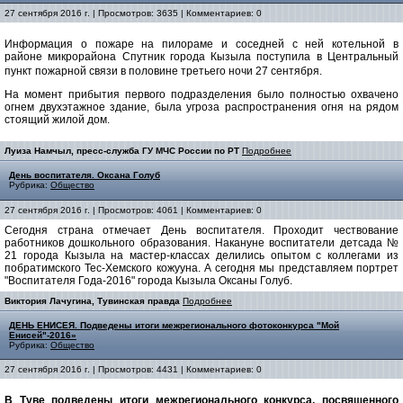
27 сентября 2016 г. | Просмотров: 3635 | Комментариев: 0
Информация о пожаре на пилораме и соседней с ней котельной в
районе микрорайона Спутник города Кызыла поступила в Центральный
пункт пожарной связи в половине третьего ночи 27 сентября.
На момент прибытия первого подразделения было полностью охвачено
огнем двухэтажное здание, была угроза распространения огня на рядом
стоящий жилой дом.
Луиза Намчыл, пресс-служба ГУ МЧС России по РТ
Подробнее
День воспитателя. Оксана Голуб
Рубрика:
Общество
27 сентября 2016 г. | Просмотров: 4061 | Комментариев: 0
Сегодня страна отмечает День воспитателя. Проходит чествование
работников дошкольного образования. Накануне воспитатели детсада №
21 города Кызыла на мастер-классах делились опытом с коллегами из
побратимского Тес-Хемского кожууна. А сегодня мы представляем портрет
"Воспитателя Года-2016" города Кызыла Оксаны Голуб.
Виктория Лачугина, Тувинская правда
Подробнее
ДЕНЬ ЕНИСЕЯ. Подведены итоги межрегионального фотоконкурса "Мой
Енисей"-2016»
Рубрика:
Общество
27 сентября 2016 г. | Просмотров: 4431 | Комментариев: 0
В Туве подведены итоги межрегионального конкурса, посвященного