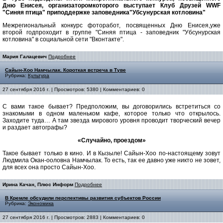
Дню Енисея, организаторомкоторого выступает Клуб Друзей WWF
"Синяя птица" приподдержке заповедника"Убсунурская котловина"
Межрегиональный конкурс фоторабот, посвященных Дню Енисея,уже
второй годпроходит в группе "Синяя птица - заповедник "Убсунурская
котловина" в социальной сети "Вконтакте".
Мария Галацевич
Подробнее
Сайын-Хоо Намчылак. Короткая встреча в Туве
Рубрика:
Культура
27 сентября 2016 г. | Просмотров: 5380 | Комментариев: 0
С вами такое бывает? Предположим, вы договорились встретиться со
знакомыми в одном маленьком кафе, которое только что открылось.
Заходите туда… А там звезда мирового уровня проводит творческий вечер
и раздает автографы?
«Случайно, проездом»
Такое бывает только в кино. И в Кызыле! Сайын-Хоо по-настоящему зовут
Людмила Окан-ооловна Намчылак. То есть, так ее давно уже никто не зовет,
для всех она просто Сайын-Хоо.
Ирина Качан, Плюс Информ
Подробнее
В Кремле обсудили перспективы развития субъектов России
Рубрика:
Экономика
27 сентября 2016 г. | Просмотров: 2883 | Комментариев: 0