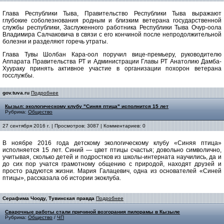
Глава Республики Тыва, Правительство Республики Тыва выражают
глубокие соболезнования родным и близким ветерана государственной
службы республики, Заслуженного работника Республики Тыва Очур-оола
Владимира Салчаковича в связи с его кончиной после непродолжительной
болезни и разделяют горечь утраты.
Глава Тувы Шолбан Кара-оол поручил вице-премьеру, руководителю
Аппарата Правительства РТ и Администрации Главы РТ Анатолию Дамба-
Хуураку принять активное участие в организации похорон ветерана
госслужбы.
gov.tuva.ru
Подробнее
Кызыл: экологическому клубу "Синяя птица" исполнится 15 лет
Рубрика:
Общество
27 сентября 2016 г. | Просмотров: 3087 | Комментариев: 0
В ноябре 2016 года детскому экологическому клубу «Синяя птица»
исполняется 15 лет. Синий — цвет птицы счастья; довольно символично,
учитывая, сколько детей и подростков из школы-интерната научились, да и
до сих пор учатся грамотному общению с природой, находят друзей и
просто радуются жизни. Мария Галацевич, одна из основателей «Синей
птицы», рассказала об истории экоклуба.
Серафима Чооду, Тувинская правда
Подробнее
Сварочные работы стали причиной возгорания пилорамы в Кызыле
Рубрика:
Общество
/
ЧП