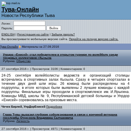
Тува-Онлайн
Новости Республики Тыва
Логин:
Пароль:
ENGLISH
|
Регистрация на сайте
|
Забыли пароль?
Вы просматриваете мобильную версию сайта.
Перейти на полную версию сайта.
Тува-Онлайн
Материалы за 27.09.2016
Упрдор «Енисей» стал победителем в открытом турнире по волейболу среди
трудовых коллективов г.Кызыла
Рубрика:
Общество
27 сентября 2016 г. | Просмотров: 3106 | Комментариев: 0
24-25 сентября волейболисты ведомств и организаций столицы
встречались в спортивных залах Кызыла. Сразу в четырех спортзалах в
течение двух дней шли игры. 26 команд были распределены на 4
подгруппы, в итоге которых были выявлены 2 лучшие команды с каждой
подгруппы. Финальные игры проходили в спорткомплексе им. И.Ярыгина.
Команды МВД, школы № 9, Республиканской детской больницы и Упрдор
«Енисей» соревновались за призовые места.
Чечек Бирлей, УпрДорЕнисей
Подробнее
Глава Тувы выразил глубокие соболезнования в связи с кончиной ветерана
госслужбы Очур-оола Владимира Салчаковича
Рубрика:
Личность
27 сентября 2016 г. | Просмотров: 4971 | Комментариев: 0