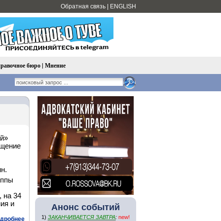
Обратная связь
|
ENGLISH
равочное бюро
|
Мнение
й»
бщение
н.
уппы
 на 34
ия и
Анонс событий
1)
ЗАКАНЧИВАЕТСЯ ЗАВТРА
:
new!
дробнее