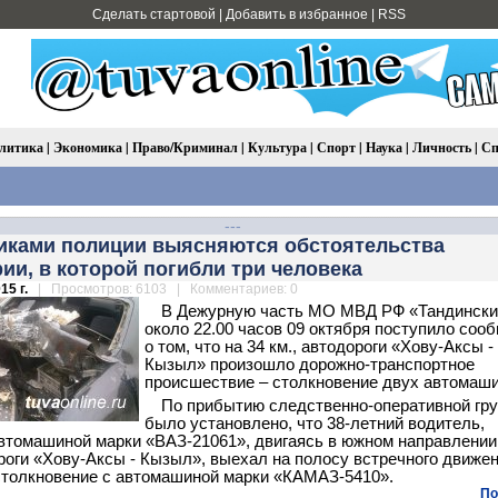
Сделать стартовой
|
Добавить в избранное
|
RSS
литика
|
Экономика
|
Право/Криминал
|
Культура
|
Спорт
|
Наука
|
Личность
|
Сп
---
иками полиции выясняются обстоятельства
ии, в которой погибли три человека
15 г.
| Просмотров: 6103 | Комментариев: 0
В Дежурную часть МО МВД РФ «Тандински
около 22.00 часов 09 октября поступило соо
о том, что на 34 км., автодороги «Хову-Аксы -
Кызыл» произошло дорожно-транспортное
происшествие – столкновение двух автомаши
По прибытию следственно-оперативной гр
было установлено, что 38-летний водитель,
втомашиной марки «ВАЗ-21061», двигаясь в южном направлении,
ороги «Хову-Аксы - Кызыл», выехал на полосу встречного движен
толкновение с автомашиной марки «КАМАЗ-5410».
По