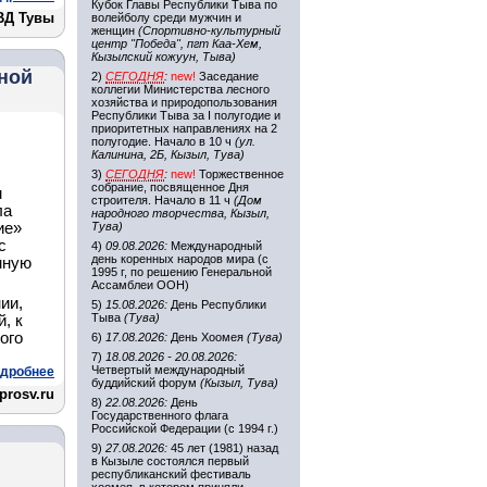
Кубок Главы Республики Тыва по
ВД Тувы
волейболу среди мужчин и
женщин
(Спортивно-культурный
центр "Победа", пгт Каа-Хем,
Кызылский кожуун, Тыва)
ной
2)
СЕГОДНЯ
:
new!
Заседание
коллегии Министерства лесного
хозяйства и природопользования
Республики Тыва за I полугодие и
приоритетных направлениях на 2
полугодие. Начало в 10 ч
(ул.
Калинина, 2Б, Кызыл, Тува)
3)
СЕГОДНЯ
:
new!
Торжественное
собрание, посвященное Дня
м
строителя. Начало в 11 ч
(Дом
ла
народного творчества, Кызыл,
ие»
Тува)
с
4)
09.08.2026:
Международный
день коренных народов мира (с
мную
1995 г, по решению Генеральной
Ассамблеи ООН)
ии,
5)
15.08.2026:
День Республики
Тыва
(Тува)
, к
ого
6)
17.08.2026:
День Хоомея
(Тува)
7)
18.08.2026 - 20.08.2026:
Четвертый международный
дробнее
буддийский форум
(Кызыл, Тува)
prosv.ru
8)
22.08.2026:
День
Государственного флага
Российской Федерации (с 1994 г.)
9)
27.08.2026:
45 лет (1981) назад
в Кызыле состоялся первый
республиканский фестиваль