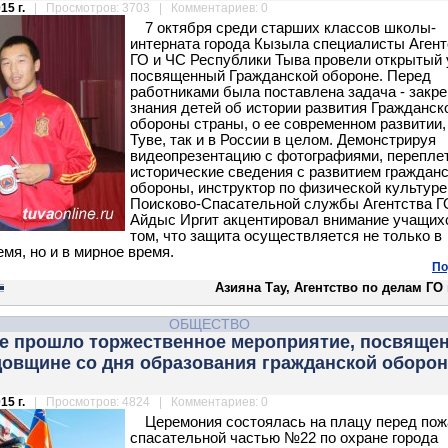
15 г.
| Просмотров: 3703 | Комментариев: 0
7 октября среди старших классов школы-
интерната города Кызыла специалисты Агент
ГО и ЧС Республики Тыва провели открытый 
посвященный Гражданской обороне. Перед
работниками была поставлена задача - закре
знания детей об истории развития Гражданск
обороны страны, о ее современном развитии, 
Туве, так и в России в целом. Демонстрируя
видеопрезентацию с фотографиями, перепле
исторические сведения с развитием граждан
обороны, инструктор по физической культуре
Поисково-Спасательной службы Агентства Г
Айдыс Иргит акцентировал внимание учащих
том, что защита осуществляется не только в
мя, но и в мирное время.
По
Азияна Тау, Агентство по делам ГО
ОБЩЕСТВО
е прошло торжественное мероприятие, посвяще
одовщине со дня образования гражданской оборо
15 г.
| Просмотров: 4824 | Комментариев: 0
Церемония состоялась на плацу перед пож
спасательной частью №22 по охране города