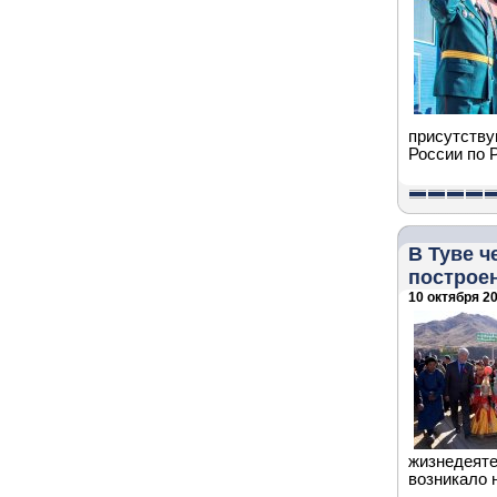
присутству
России по 
В Туве ч
построен
10 октября 20
жизнедеяте
возникало 