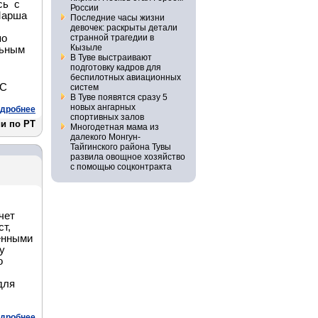
сь с
России
Марша
Последние часы жизни
девочек: раскрыты детали
по
странной трагедии в
Кызыле
льным
В Туве выстраивают
подготовку кадров для
беспилотных авиационных
ЧС
систем
В Туве появятся сразу 5
новых ангарных
дробнее
спортивных залов
и по РТ
Многодетная мама из
далекого Монгун-
Тайгинского района Тувы
развила овощное хозяйство
с помощью соцконтракта
чет
ст,
енными
у
о
для
дробнее