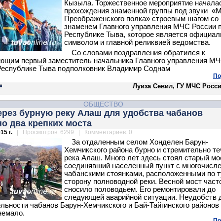
Кызыла. Торжественное мероприятие начала
прохождения знаменной группы под звуки «
Преображенского полка» строевым шагом со
знаменем Главного управления МЧС России 
Республике Тыва, которое является официа
символом и главной реликвией ведомства.
Со словами поздравления обратился к
ющим первый заместитель начальника Главного управления М
Республике Тыва подполковник Владимир Соднам
По
Луиза Севил, ГУ МЧС Росси
ОБЩЕСТВО
ерез бурную реку Алаш для удобства чабанов
о два крепких моста
15 г.
| Просмотров: 6299 | Комментариев: 0
За отдаленным селом Хонделен Барун-
Хемчикского района бурно и стремительно те
река Алаш. Много лет здесь стоял старый мо
соединявший населенный пункт с многочисл
чабанскими стоянками, расположенными по т
сторону полноводной реки. Весной мост част
сносило половодьем. Его ремонтировали до
следующей аварийной ситуации. Неудобств 
льности чабанов Барун-Хемчикского и Бай-Тайгинского районов
немало.
По