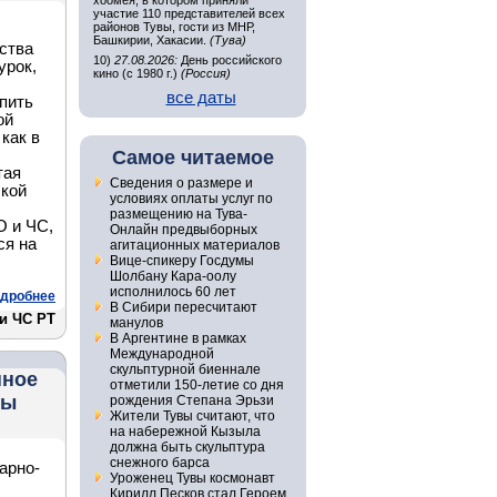
хоомея, в котором приняли
участие 110 представителей всех
районов Тувы, гости из МНР,
Башкирии, Хакасии.
(Тува)
ства
10)
27.08.2026:
День российского
урок,
кино (с 1980 г.)
(Россия)
все даты
пить
ой
как в
Самое читаемое
тая
Сведения о размере и
ской
условиях оплаты услуг по
размещению на Тува-
О и ЧС,
Онлайн предвыборных
ся на
агитационных материалов
Вице-спикеру Госдумы
Шолбану Кара-оолу
исполнилось 60 лет
дробнее
В Сибири пересчитают
 и ЧС РТ
манулов
В Аргентине в рамках
Международной
скульптурной биеннале
нное
отметили 150-летие со дня
ны
рождения Степана Эрьзи
Жители Тувы считают, что
на набережной Кызыла
должна быть скульптура
снежного барса
арно-
Уроженец Тувы космонавт
Кирилл Песков стал Героем