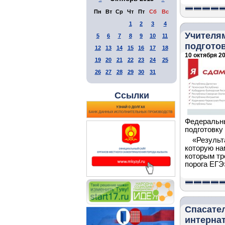
Пн
Вт
Ср
Чт
Пт
Сб
Вс
1
2
3
4
Учителя
5
6
7
8
9
10
11
подготов
12
13
14
15
16
17
18
10 октября 20
19
20
21
22
23
24
25
26
27
28
29
30
31
Ссылки
Федеральны
подготовку
«Результ
которую на
которым тр
порога ЕГЭ
Спасател
интерна