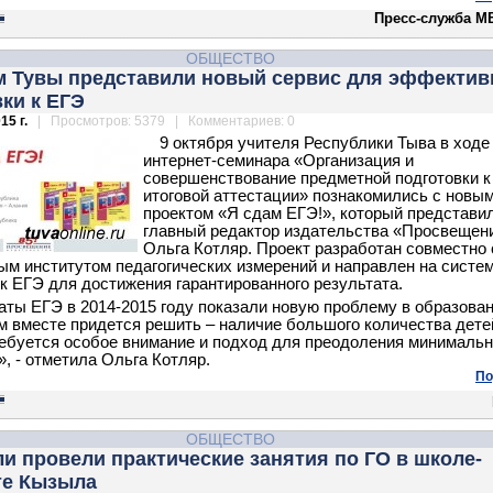
Пресс-служба М
ОБЩЕСТВО
м Тувы представили новый сервис для эффектив
ки к ЕГЭ
15 г.
| Просмотров: 5379 | Комментариев: 0
9 октября учителя Республики Тыва в ходе
интернет-семинара «Организация и
совершенствование предметной подготовки к
итоговой аттестации» познакомились с новы
проектом «Я сдам ЕГЭ!», который представи
главный редактор издательства «Просвещен
Ольга Котляр. Проект разработан совместно 
м институтом педагогических измерений и направлен на систе
 к ЕГЭ для достижения гарантированного результата.
аты ЕГЭ в 2014-2015 году показали новую проблему в образован
м вместе придется решить – наличие большого количества детей
ебуется особое внимание и подход для преодоления минимальн
», - отметила Ольга Котляр.
По
ОБЩЕСТВО
и провели практические занятия по ГО в школе-
те Кызыла