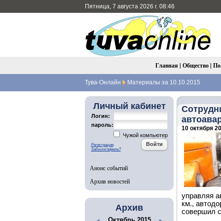
Пятница, 7 августа 2026 г. 08:46
Главная
|
Общество
|
По
Тува-Онлайн
Материалы за 10.10.2015
Личный кабинет
Сотрудн
Логин:
автоавар
пароль:
10 октября 20
Чужой компьютер
Регистрация
Забыли пароль?
Анонс событий
Архив новостей
управляя а
км., автод
Архив
совершил с
Октябрь 2015
«
»