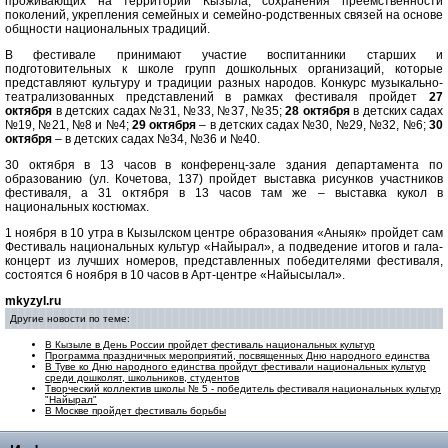
проживающих на территории Кызыла, сохранения преемственности
поколений, укрепления семейных и семейно-родственных связей на основе
общности национальных традиций.
В фестивале принимают участие воспитанники старших и
подготовительных к школе групп дошкольных организаций, которые
представляют культуру и традиции разных народов. Конкурс музыкально-
театрализованных представлений в рамках фестиваля пройдет
27
октября
в детских садах №31, №33, №37, №35;
28 октября
в детских садах
№19, №21, №8 и №4;
29 октября
– в детских садах №30, №29, №32, №6;
30
октября
– в детских садах №34, №36 и №40.
30 октября в 13 часов в конференц-зале здания департамента по
образованию (ул. Кочетова, 137) пройдет выставка рисунков участников
фестиваля, а 31 октября в 13 часов там же – выставка кукол в
национальных костюмах.
1 ноября в 10 утра в Кызылском центре образования «Аныяк» пройдет сам
Фестиваль национальных культур «Найырал», а подведение итогов и гала-
концерт из лучших номеров, представленных победителями фестиваля,
состоятся 6 ноября в 10 часов в Арт-центре «Найысылал».
mkyzyl.ru
Другие новости по теме:
В Кызыле в День России пройдет фестиваль национальных культур
Программа праздничных мероприятий, посвященных Дню народного единства
В Туве ко Дню народного единства пройдут фестивали национальных культур
среди дошколят, школьников, студентов
Творческий коллектив школы № 5 - победитель фестиваля национальных культур
"Найырал"
В Москве пройдет фестиваль борьбы