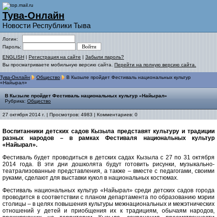
Тува-Онлайн
Новости Республики Тыва
Логин:
Пароль:
ENGLISH
|
Регистрация на сайте
|
Забыли пароль?
Вы просматриваете мобильную версию сайта.
Перейти на полную версию сайта.
Тува-Онлайн
Общество
В Кызыле пройдет Фестиваль национальных культур
«Найырал»
В Кызыле пройдет Фестиваль национальных культур «Найырал»
Рубрика:
Общество
27 октября 2014 г. | Просмотров: 4983 | Комментариев: 0
Воспитанники детских садов Кызыла представят культуру и традиции
разных народов – в рамках Фестиваля национальных культур
«Найырал».
Фестиваль будет проводиться в детских садах Кызыла с 27 по 31 октября
2014 года. В эти дни дошколята будут готовить рисунки, музыкально-
театрализованные представления, а также – вместе с педагогами, своими
руками, сделают для выставки кукол в национальных костюмах.
Фестиваль национальных культур «Найырал» среди детских садов города
проводится в соответствии с планом департамента по образованию мэрии
столицы – в целях повышения культуры межнациональных и межэтнических
отношений у детей и приобщения их к традициям, обычаям народов,