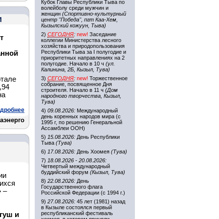
Кубок Главы Республики Тыва по
волейболу среди мужчин и
женщин
(Спортивно-культурный
и
центр "Победа", пгт Каа-Хем,
Кызылский кожуун, Тыва)
2)
СЕГОДНЯ
:
new!
Заседание
т
коллегии Министерства лесного
хозяйства и природопользования
Республики Тыва за I полугодие и
анной
приоритетных направлениях на 2
полугодие. Начало в 10 ч
(ул.
Калинина, 2Б, Кызыл, Тува)
ртале
3)
СЕГОДНЯ
:
new!
Торжественное
собрание, посвященное Дня
,94
строителя. Начало в 11 ч
(Дом
на
народного творчества, Кызыл,
Тува)
дробнее
4)
09.08.2026:
Международный
день коренных народов мира (с
аэнерго
1995 г, по решению Генеральной
Ассамблеи ООН)
5)
15.08.2026:
День Республики
Тыва
(Тува)
6)
17.08.2026:
День Хоомея
(Тува)
7)
18.08.2026 - 20.08.2026:
Четвертый международный
буддийский форум
(Кызыл, Тува)
ии
8)
22.08.2026:
День
ихся
Государственного флага
»
–
Российской Федерации (с 1994 г.)
9)
27.08.2026:
45 лет (1981) назад
в Кызыле состоялся первый
республиканский фестиваль
гуш и