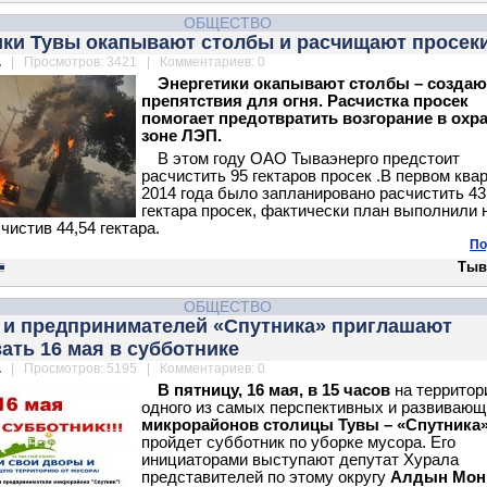
ОБЩЕСТВО
ики Тувы окапывают столбы и расчищают просек
.
| Просмотров: 3421 | Комментариев: 0
Энергетики окапывают столбы – создаю
препятствия для огня. Расчистка просек
помогает предотвратить возгорание в охр
зоне ЛЭП.
В этом году ОАО Тываэнерго предстоит
расчистить 95 гектаров просек .В первом ква
2014 года было запланировано расчистить 43
гектара просек, фактически план выполнили 
чистив 44,54 гектара.
По
Тыв
ОБЩЕСТВО
 и предпринимателей «Спутника» приглашают
ать 16 мая в субботнике
.
| Просмотров: 5195 | Комментариев: 0
В пятницу, 16 мая, в 15 часов
на территор
одного из самых перспективных и развивающ
микрорайонов столицы Тувы – «Спутника
пройдет субботник по уборке мусора. Его
инициаторами выступают депутат Хурала
представителей по этому округу
Алдын Мон