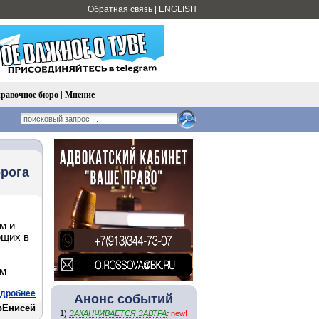
Обратная связь
|
ENGLISH
равочное бюро
|
Мнение
орога
м и
ющих в
ым
дробнее
Анонс событий
рЕнисей
1)
ЗАКАНЧИВАЕТСЯ ЗАВТРА
:
new!