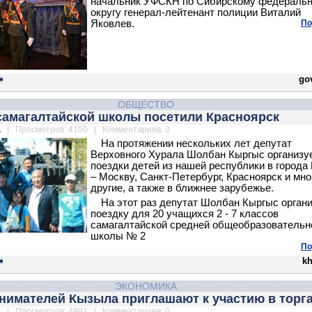
начальник УФСКН по Сибирскому федераль
округу генерал-лейтенант полиции Виталий
Яковлев.
По
gov
ОБЩЕСТВО
 самагалтайской школы посетили Красноярск
.
| Просмотров: 4100 | Комментариев: 0
На протяжении нескольких лет депутат
Верховного Хурала Шолбан Кыргыс организу
поездки детей из нашей республики в города
– Москву, Санкт-Петербург, Красноярск и мно
другие, а также в ближнее зарубежье.
На этот раз депутат Шолбан Кыргыс орган
поездку для 20 учащихся 2 - 7 классов
самагалтайской средней общеобразовательн
школы № 2
По
kh
ЭКОНОМИКА
нимателей Кызыла приглашают к участию в торг
.
| Просмотров: 4991 | Комментариев: 0