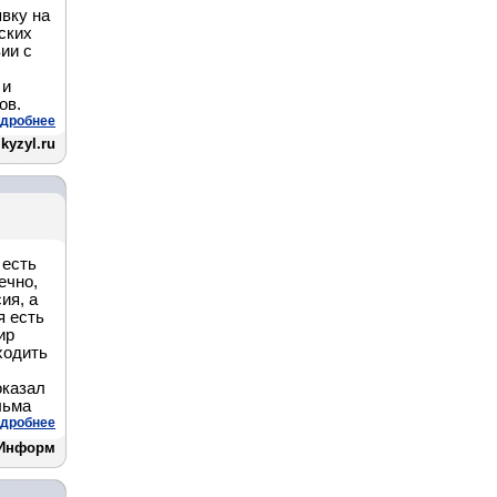
вку на
ских
ии с
 и
ов.
дробнее
kyzyl.ru
 есть
ечно,
ия, а
я есть
ир
ходить
оказал
льма
дробнее
 Информ