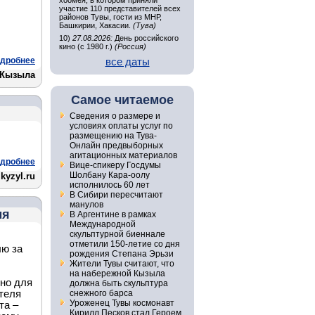
хоомея, в котором приняли
участие 110 представителей всех
районов Тувы, гости из МНР,
Башкирии, Хакасии.
(Тува)
10)
27.08.2026:
День российского
кино (с 1980 г.)
(Россия)
дробнее
все даты
. Кызыла
Самое читаемое
Сведения о размере и
условиях оплаты услуг по
размещению на Тува-
Онлайн предвыборных
агитационных материалов
дробнее
Вице-спикеру Госдумы
Шолбану Кара-оолу
kyzyl.ru
исполнилось 60 лет
В Сибири пересчитают
манулов
мя
В Аргентине в рамках
Международной
скульптурной биеннале
отметили 150-летие со дня
лю за
рождения Степана Эрьзи
Жители Тувы считают, что
на набережной Кызыла
но для
должна быть скульптура
теля
снежного барса
Уроженец Тувы космонавт
та –
Кирилл Песков стал Героем