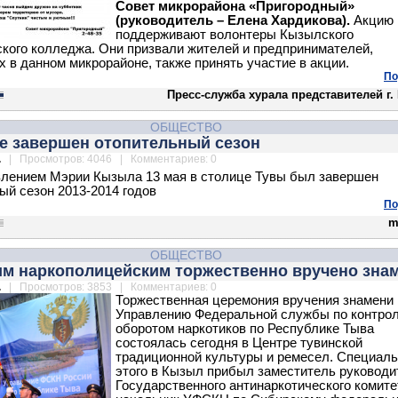
Совет микрорайона «Пригородный»
(руководитель – Елена Хардикова).
Акцию
поддерживают волонтеры Кызылского
ского колледжа. Они призвали жителей и предпринимателей,
 в данном микрорайоне, также принять участие в акции.
По
Пресс-служба хурала представителей г
ОБЩЕСТВО
е завершен отопительный сезон
.
| Просмотров: 4046 | Комментариев: 0
лением Мэрии Кызыла 13 мая в столице Тувы был завершен
ый сезон 2013-2014 годов
По
m
ОБЩЕСТВО
им наркополицейским торжественно вручено зна
.
| Просмотров: 3853 | Комментариев: 0
Торжественная церемония вручения знамени
Управлению Федеральной службы по контро
оборотом наркотиков по Республике Тыва
состоялась сегодня в Центре тувинской
традиционной культуры и ремесел. Специаль
этого в Кызыл прибыл заместитель руководи
Государственного антинаркотического комите