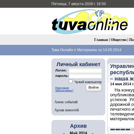
Пятница, 7 августа 2026 г. 16:50
Главная
|
Общество
|
По
Тува-Онлайн
Материалы за 14.05.2014
Личный кабинет
Управле
Логин:
республи
пароль:
– наша 
Чужой компьютер
14 мая 2014 г
Регистрация
На конку
Забыли пароль?
опубликова
успехов Уп
Анонс событий
дорожной о
печатного 
Архив новостей
телевидени
материалом
Архив
Май 2014
«
»