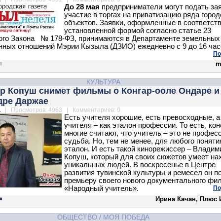
До 28 мая
предприниматели могут подать зая
участие в торгах на приватизацию ряда город
объектов. Заявки, оформленные в соответств
установленной формой согласно статье 23
го Закона № 178-ФЗ, принимаются в Департаменте земельных
ных отношений Мэрии Кызыла (ДЗИО) ежедневно с 9 до 16 час
По
m
КУЛЬТУРА
р Копуш снимет фильмы о Конгар-ооле Ондаре и
дре Даржае
.
| Просмотров: 4963 | Комментариев: 0
Есть учителя хорошие, есть превосходные, а
учителя – как эталон профессии. То есть, кон
многие считают, что учитель – это не професс
судьба. Но, тем не менее, для любого поняти
эталон. И есть такой кинорежиссер – Владим
Копуш, который для своих сюжетов умеет на
уникальных людей. В воскресенье в Центре
развития тувинской культуры и ремесел он п
премьеру своего нового документального фи
«Народный учитель».
По
Ирина Качан, Плюс
ОБЩЕСТВО
/
МОЯ ПОБЕДА