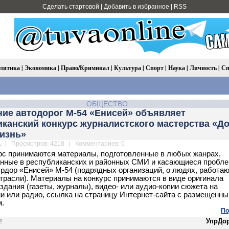
Сделать стартовой
|
Добавить в избранное
|
RSS
литика
|
Экономика
|
Право/Криминал
|
Культура
|
Спорт
|
Наука
|
Личность
|
Сп
ОБЩЕСТВО
ние автодорог М-54 «Енисей» объявляет
канский конкурс журналистского мастерства «Д
жизнь»
.
| Просмотров: 4218 | Комментариев: 0
рс принимаются материалы, подготовленные в любых жанрах,
нные в республиканских и районных СМИ и касающиеся пробле
рдор «Енисей» М-54 (подрядных организаций, о людях, работа
трасли). Материалы на конкурс принимаются в виде оригинала
издания (газеты, журналы), видео- или аудио-копии сюжета на
и или радио, ссылка на страницу Интернет-сайта с размещенн
.
По
УпрДо