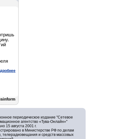
мотришь
дину.
тий
реля
дробнее
usinform
ронное периодическое издание "Сетевое
мационное агентство «Тува-Онлайн»"
но 15 августа 2001 г.
истрировано в Министерстве РФ по делам
и, телерадиовещания и средств массовых