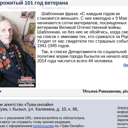
рожитый 101 год ветерана
.
| Просмотров: 4593 | Комментариев: 0
Шаблонная фраза: «С каждым годом их
становится меньше». С нее ежегодно к 9 Мая
начинаются сотни материалов, посвященных
ветеранам Великой Отечественной войны.
Шаблонная, но без нее не обойтись, когда с
на список с именами тех, кто сражался за Ро
Уходят от нас свидетели тех страшных собы
1941-1945 годов.
Так, в списке Департамента по социальной
политике мэрии города Кызыла на начало ап
2014 года числится всего 44 человека
По
ТАтьяна Рамазанова, pl
е агентство «Тува-онлайн»
Элект
а, г. Кызыл, ул. Калинина, д. 10, к. 66,
инфор
основа
» с указанием URL: www.tuvaonline.ru обязательна.
Зарег
могут не отражать точку зрения редакции.
печат
лько с оформлением
гиперссылки
на «Тува-Онлайн».