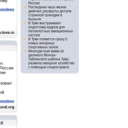
ному
России
Последние часы жизни
дробнее
девочек: раскрыты детали
странной трагедии в
Кызыле
В Туве выстраивают
подготовку кадров для
беспилотных авиационных
.tuva.ru
систем
В Туве появятся сразу 5
новых ангарных
спортивных залов
Многодетная мама из
далекого Монгун-
Тайгинского района Тувы
ет
развила овощное хозяйство
с помощью соцконтракта
 России
гие
изовал
ой
дробнее
ural.org
ах