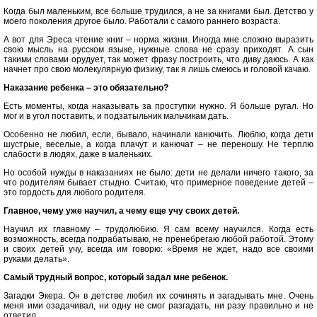
Когда был маленьким, все больше трудился, а не за книгами был. Детство у
моего поколения другое было. Работали с самого раннего возраста.
А вот для Эреса чтение книг – норма жизни. Иногда мне сложно выразить
свою мысль на русском языке, нужные слова не сразу приходят. А сын
такими словами орудует, так может фразу построить, что диву даюсь. А как
начнет про свою молекулярную физику, так я лишь смеюсь и головой качаю.
Наказание ребенка – это обязательно?
Есть моменты, когда наказывать за проступки нужно. Я больше ругал. Но
мог и в угол поставить, и подзатыльник мальчикам дать.
Особенно не любил, если, бывало, начинали канючить. Люблю, когда дети
шустрые, веселые, а когда плачут и канючат – не переношу. Не терплю
слабости в людях, даже в маленьких.
Но особой нужды в наказаниях не было: дети не делали ничего такого, за
что родителям бывает стыдно. Считаю, что примерное поведение детей –
это гордость для любого родителя.
Главное, чему уже научил, а чему еще учу своих детей.
Научил их главному – трудолюбию. Я сам всему научился. Когда есть
возможность, всегда подрабатываю, не пренебрегаю любой работой. Этому
и своих детей учу, всегда им говорю: «Время не ждет, надо все своими
руками делать».
Самый трудный вопрос, который задал мне ребенок.
Загадки Экера. Он в детстве любил их сочинять и загадывать мне. Очень
меня ими озадачивал, ни одну не смог разгадать, ни разу правильно и не
ответил.