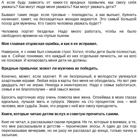
А если буду зависеть от каких-то вредных привычек, как смогу себя
уважать? Как могут люди меня уважать? Как могут уважать дети?
Бывают такие люди: если трезвые – покладисты, а как выпьют, буянить
начинают, хамят, на беззащитных женщин кидаются. Это самый большой
позор для мужчины. Кто такого человека уважать будет?
Человека портит безделье. Надо много работать, чтобы не было
свободного времени на глупые пьянки.
Моя главная отцовская ошибка, и как я ее исправил.
Наверное, я с ними был слишком строг. Хотел, чтобы дети были полностью,
как я. Сейчас понимаю, что каждый из них отдельная личность, ни на кого
не похожая. И копировать меня дети не должны.
Вредные привычки: может ли мужчина их победить.
Конечно, может, если захочет. Я не безгрешный, в молодости увлекался
азартными играми. Любая игра в карты без меня не обходилась. Но вот уже
двадцать лет не играю. Некогда и неинтересно. Надо о семье заботиться,
семья и ее благополучие – мой смысл жизни.
Бросить карточную игру очень помогла мне жена. Олзеймаа в моих глазах
идеальна, лучшая мать и супруга. Уверен на сто процентов: она – мой
человек, моя судьба. Знаю, что рядом с ней все смогу преодолеть.
Книги, которые читаю детям вслух
и советую прочитать самим.
Книг не читал, а рассказывал сказки предков. Не те, которые в книжках, а те,
что мне рассказывали в детстве – героические эпосы. А один до сих пор
пересказываю вечерами, но ни разу не рассказал до конца, только начну и
засыпаю.