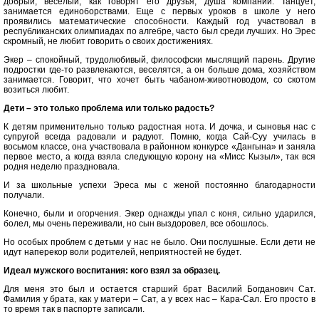
добрый, веселый, как говорят его друзья, душа компании. Танцует,
занимается единоборствами. Еще с первых уроков в школе у него
проявились математические способности. Каждый год участвовал в
республиканских олимпиадах по алгебре, часто был среди лучших. Но Эрес
скромный, не любит говорить о своих достижениях.
Экер – спокойный, трудолюбивый, философски мыслящий парень. Другие
подростки где-то развлекаются, веселятся, а он больше дома, хозяйством
занимается. Говорит, что хочет быть чабаном-животноводом, со скотом
возиться любит.
Дети – это только проблема или только радость?
К детям применительно только радостная нота. И дочка, и сыновья нас с
супругой всегда радовали и радуют. Помню, когда Сай-Суу училась в
восьмом классе, она участвовала в районном конкурсе «Дангына» и заняла
первое место, а когда взяла следующую корону на «Мисс Кызыл», так вся
родня неделю праздновала.
И за школьные успехи Эреса мы с женой постоянно благодарности
получали.
Конечно, были и огорчения. Экер однажды упал с коня, сильно ударился,
болел, мы очень переживали, но сын выздоровел, все обошлось.
Но особых проблем с детьми у нас не было. Они послушные. Если дети не
идут наперекор воли родителей, неприятностей не будет.
Идеал мужского воспитания: кого взял за образец.
Для меня это был и остается старший брат Василий Богданович Сат.
Фамилия у брата, как у матери – Сат, а у всех нас – Кара-Сал. Его просто в
то время так в паспорте записали.