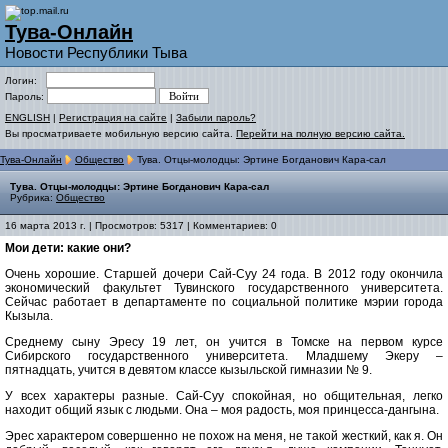
Тува-Онлайн
Новости Республики Тыва
Логин:
Пароль:
ENGLISH
|
Регистрация на сайте
|
Забыли пароль?
Вы просматриваете мобильную версию сайта.
Перейти на полную версию сайта.
Тува-Онлайн
Общество
Тува. Отцы-молодцы: Эртине Богданович Кара-сал
Тува. Отцы-молодцы: Эртине Богданович Кара-сал
Рубрика:
Общество
16 марта 2013 г. | Просмотров: 5317 | Комментариев: 0
Мои дети: какие они?
Очень хорошие. Старшей дочери Сай-Суу 24 года. В 2012 году окончила
экономический факультет Тувинского государственного университета.
Сейчас работает в департаменте по социальной политике мэрии города
Кызыла.
Среднему сыну Эресу 19 лет, он учится в Томске на первом курсе
Сибирского государственного университета. Младшему Экеру –
пятнадцать, учится в девятом классе кызыльской гимназии № 9.
У всех характеры разные. Сай-Суу спокойная, но общительная, легко
находит общий язык с людьми. Она – моя радость, моя принцесса-дангына.
Эрес характером совершенно не похож на меня, не такой жесткий, как я. Он