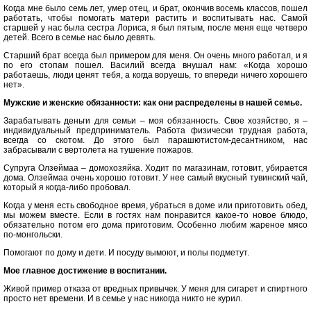
Когда мне было семь лет, умер отец, и брат, окончив восемь классов, пошел
работать, чтобы помогать матери растить и воспитывать нас. Самой
старшей у нас была сестра Лориса, я был пятым, после меня еще четверо
детей. Всего в семье нас было девять.
Старший брат всегда был примером для меня. Он очень много работал, и я
по его стопам пошел. Василий всегда внушал нам: «Когда хорошо
работаешь, люди ценят тебя, а когда воруешь, то впереди ничего хорошего
нет».
Мужские и женские обязанности: как они распределены в нашей семье.
Зарабатывать деньги для семьи – моя обязанность. Свое хозяйство, я –
индивидуальный предприниматель. Работа физически трудная работа,
всегда со скотом. До этого был парашютистом-десантником, нас
забрасывали с вертолета на тушение пожаров.
Супруга Олзеймаа – домохозяйка. Ходит по магазинам, готовит, убирается
дома. Олзеймаа очень хорошо готовит. У нее самый вкусный тувинский чай,
который я когда-либо пробовал.
Когда у меня есть свободное время, убраться в доме или приготовить обед,
мы можем вместе. Если в гостях нам понравится какое-то новое блюдо,
обязательно потом его дома приготовим. Особенно любим жареное мясо
по-монгольски.
Помогают по дому и дети. И посуду вымоют, и полы подметут.
Мое главное достижение в воспитании.
Живой пример отказа от вредных привычек. У меня для сигарет и спиртного
просто нет времени. И в семье у нас никогда никто не курил.