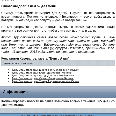
Отцовский долг: в чем он для меня.
Самому стать ярким примером для детей. Научить их не растрачивать
время попусту. Постоянно внушаю: «Трудишься – всего добьешься, а
потеряешь хоть один час попусту – уже не наверстаешь».
Нельзя устраивать детям готовую жизнь со всеми удобствами. Надо
прилагать все усилия для того, чтобы они сами достигали цели.
Фото: Трудолюбивая семья возле своей монгольской юрты в день
наступления нового года по лунному календарю. Слева направо: младший
сын Экер, тесть Шыырап Байыр-оолович Монгуш, глава семьи Эртине
Кара-Сал, старшая дочь Сай-Суу, супруга Олзеймаа, средний сын Эрес.
Чадан, 11 февраля 2013 года. Фото Константина Куцевалова.
Константин Куцевалов, газета "Центр Азии"
Другие новости по теме:
Тува. Отцы-молодцы: Шериг-оол Оолакович Хомушку
Тува. Отцы-молодцы: Юрий Дамбаевич Монгуш
Тува. Отцы-молодцы: Артур Дажымаевич Монгуш
Тува. Отцы-молодцы: Сергек Валерьевич Чапчын
Тува. Отцы-молодцы: Тимур Алдын-Херелович Санчы
Информация
Комментировать новости на сайте возможно только в течение
365
дней со
дня публикации.
© 2001–2026, Информационное агентство "Тува-Онлайн"