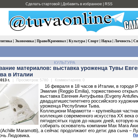
Сделать стартовой
|
Добавить в избранное
|
RSS
литика
|
Экономика
|
Право/Криминал
|
Культура
|
Спорт
|
Наука
|
Личность
|
Сп
КУЛЬТУРА
вание материалов: выставка уроженца Тувы Евг
ва в Италии
013 г.
| Просмотров: 5780 | Комментариев: 0
16 февраля в 18 часов в Италии, в городе 
Эмилия (Reggio Emilia), торжественно открыл
выставка Евгения Антуфьева (Evgeny Antufiev
двадцатишестилетнего российского художник
уроженца Республики Тыва.
Коллециони Марамотти – крупнейшая частна
коллекция современного искусства ХХ века о
пятидесятых годов до наших дней, которую н
собирать основатель компании Max Mara Ак
Achille Maramotti), а сейчас продолжают его дети: два сына – Л
дочь Людовика.
По