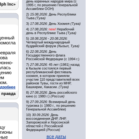
день коренных народов мира (с
lph Inc»
1995 г, по решению Генеральной
Ассамблеи ООН)
2)
15.08.2026:
День Республики
Тыва
(Тува)
3)
17.08.2026:
День Хоомея
(Тува)
4)
17.08.2026:
new!
Нерабочий
день в Республике Тыва
(Тува)
ценный
5)
18.08.2026 - 20.08.2026:
помогла
Четвертый международный
буддийский форум
(Кызыл, Тува)
6)
22.08.2026:
День
февраля
Государственного флага
бова
Российской Федерации (с 1994 г.)
ионно-
7)
27.08.2026:
45 лет (1981) назад
алась
в Кызыле состоялся первый
дению
республиканский фестиваль
хоомея, в котором приняли
ем
участие 110 представителей всех
ном.
районов Тувы, гости из МНР,
дробнее
Башкирии, Хакасии.
(Тува)
8)
27.08.2026:
День российского
 правда
кино (с 1980 г.)
(Россия)
9)
27.09.2026:
Всемирный день
туризма (с 1980 г., по решению
Генеральной Ассамблеи)
10)
30.09.2026:
День
воссоединения ДНР, ЛНР,
Запорожской и Херсонской
областей с Российской
ицу
Федерацией
(Россия)
егионы
все даты
чные