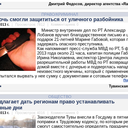
Дмитрий Федосов, директор агентства «Ra
ПРАВО/КРИМИНАЛ
очь смогли защититься от уличного разбойника
013 г.
| Просмотров: 7812 | Комментариев: 0
Министр внутренних дел по РТ Александр
Лобанов вручил благодарственное письмо и 
подарок 21-летней Марине Габовой, которая 
задержать опасного преступника.
Как напоминает пресс-служба МВД по РТ, 5 
2013 года около 21 часа, капитан полиции Га
Ирина Николаевна, инспектор Центра лиценз
разрешительной работы МВД по РТ возвращ
домой вместе с дочерью и подверглась напа
неизвестного мужчины, который с применени
пытался вырвать у нее сумку с документами и сотовым телефо
По
Тувинская
ОБЩЕСТВО
длагает дать регионам право устанавливать
чные дни
013 г.
| Просмотров: 4016 | Комментариев: 0
Законодатели Тувы внесли в Госдуму в пятн
поправки к Трудовому кодексу, по которым р
смогут самостоятельно определять праздни