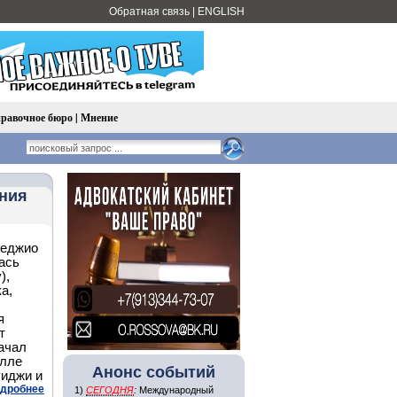
Обратная связь
|
ENGLISH
равочное бюро
|
Мнение
ения
Реджио
ась
),
а,
я
т
ачал
илле
Анонс событий
уиджи и
дробнее
1)
СЕГОДНЯ
:
Международный