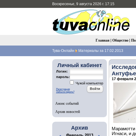
Воскресенье, 9 августа 2026 г. 17:15
Главная
|
Общество
|
По
Тува-Онлайн
Материалы за 17.02.2013
Личный кабинет
Исследо
Логин:
Антуфье
пароль:
17 февраля 2
Чужой компьютер
Регистрация
Забыли пароль?
Анонс событий
Архив новостей
Архив
Марамотти (
Игнаси, и 
Февраль 2013
«
»