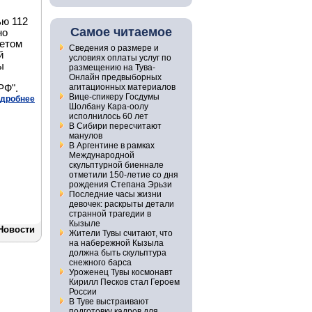
ью 112
Самое читаемое
но
четом
Сведения о размере и
й
условиях оплаты услуг по
ы
размещению на Тува-
Онлайн предвыборных
агитационных материалов
РФ".
Вице-спикеру Госдумы
дробнее
Шолбану Кара-оолу
исполнилось 60 лет
В Сибири пересчитают
манулов
В Аргентине в рамках
Международной
скульптурной биеннале
отметили 150-летие со дня
рождения Степана Эрьзи
Последние часы жизни
девочек: раскрыты детали
странной трагедии в
Кызыле
Новости
Жители Тувы считают, что
на набережной Кызыла
должна быть скульптура
снежного барса
Уроженец Тувы космонавт
Кирилл Песков стал Героем
России
В Туве выстраивают
подготовку кадров для