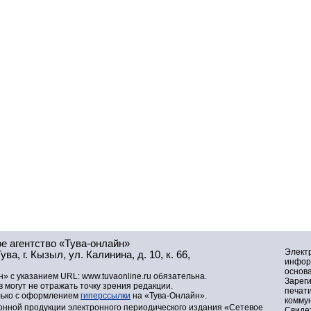
е агентство «Тува-онлайн»
Элект
а, г. Кызыл, ул. Калинина, д. 10, к. 66,
инфор
основа
» с указанием URL: www.tuvaonline.ru обязательна.
Зарег
могут не отражать точку зрения редакции.
печат
лько с оформлением
гиперссылки
на «Тува-Онлайн».
комму
нной продукции электронного периодического издания «Сетевое
Свидет