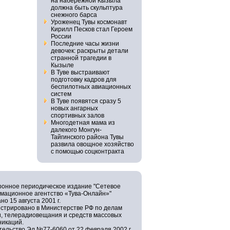
на набережной Кызыла
должна быть скульптура
снежного барса
Уроженец Тувы космонавт
Кирилл Песков стал Героем
России
Последние часы жизни
девочек: раскрыты детали
странной трагедии в
Кызыле
В Туве выстраивают
подготовку кадров для
беспилотных авиационных
систем
В Туве появятся сразу 5
новых ангарных
спортивных залов
Многодетная мама из
далекого Монгун-
Тайгинского района Тувы
развила овощное хозяйство
с помощью соцконтракта
ронное периодическое издание "Сетевое
мационное агентство «Тува-Онлайн»"
но 15 августа 2001 г.
истрировано в Министерстве РФ по делам
и, телерадиовещания и средств массовых
никаций.
ельство Эл №77-6060 от 22 февраля 2002 г.