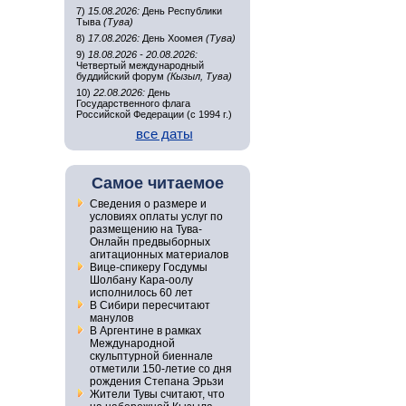
7)
15.08.2026:
День Республики
Тыва
(Тува)
8)
17.08.2026:
День Хоомея
(Тува)
9)
18.08.2026 - 20.08.2026:
Четвертый международный
буддийский форум
(Кызыл, Тува)
10)
22.08.2026:
День
Государственного флага
Российской Федерации (с 1994 г.)
все даты
Самое читаемое
Сведения о размере и
условиях оплаты услуг по
размещению на Тува-
Онлайн предвыборных
агитационных материалов
Вице-спикеру Госдумы
Шолбану Кара-оолу
исполнилось 60 лет
В Сибири пересчитают
манулов
В Аргентине в рамках
Международной
скульптурной биеннале
отметили 150-летие со дня
рождения Степана Эрьзи
Жители Тувы считают, что