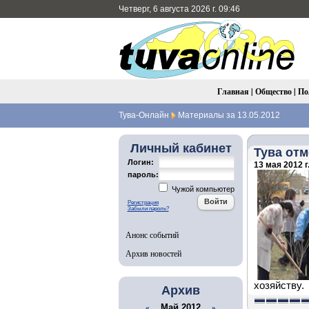
Четверг, 6 августа 2026 г. 09:46
Главная
|
Общество
|
По
Тува-Онлайн
Материалы за 13.05.2012
Личный кабинет
Тува от
Логин:
13 мая 2012 г
пароль:
Чужой компьютер
Регистрация
Забыли пароль?
Анонс событий
Архив новостей
хозяйству.
Архив
Май 2012
«
»