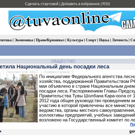
Сделать стартовой
|
Добавить в избранное
|
RSS
литика
|
Экономика
|
Право/Криминал
|
Культура
|
Спорт
|
Наука
|
Личность
|
Сп
ОБЩЕСТВО
метила Национальный день посадки леса
.
| Просмотров: 4647 | Комментариев: 0
По инициативе Федерального агентства лесн
хозяйства, поддержанной Правительством РФ
мая объявлено в стране Национальным днем
посадки леса. Распоряжением Главы-Предсе
Правительства Тувы Шолбана Кара-оола от 
2012 года общее руководство проведением ак
участию в которой привлечены все министер
ведомства, органы местного самоуправления
коллективы предприятий, учебных заведений
возложено на Государственный комитет по л
По
gov