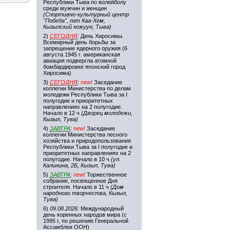
Республики Тыва по волейболу
среди мужчин и женщин
(Спортивно-культурный центр
"Победа", пгт Каа-Хем,
Кызылский кожуун, Тыва)
2)
СЕГОДНЯ
:
День Хиросимы.
Всемирный день борьбы за
запрещение ядерного оружия (6
августа 1945 г. американская
авиация подвергла атомной
бомбардировке японский город
Хиросима)
3)
СЕГОДНЯ
:
new!
Заседание
коллегии Министерства по делам
молодежи Республики Тыва за I
полугодие и приоритетных
направлениях на 2 полугодие.
Начало в 12 ч
(Дворец молодежи,
Кызыл, Тува)
4)
ЗАВТРА
:
new!
Заседание
коллегии Министерства лесного
хозяйства и природопользования
Республики Тыва за I полугодие и
приоритетных направлениях на 2
полугодие. Начало в 10 ч
(ул.
Калинина, 2Б, Кызыл, Тува)
5)
ЗАВТРА
:
new!
Торжественное
собрание, посвященное Дня
строителя. Начало в 11 ч
(Дом
народного творчества, Кызыл,
Тува)
6)
09.08.2026:
Международный
день коренных народов мира (с
1995 г, по решению Генеральной
Ассамблеи ООН)