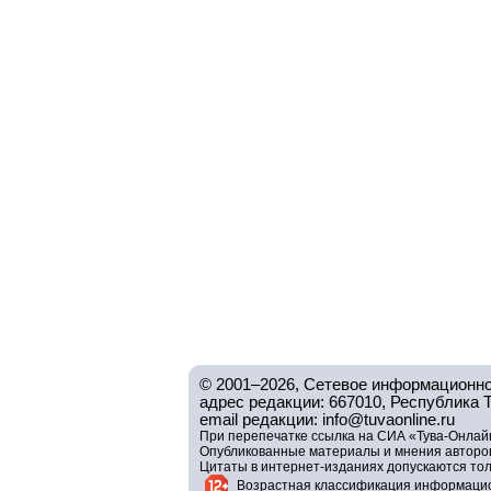
© 2001–2026, Сетевое информационно
адрес редакции: 667010, Республика Тув
email редакции: info@tuvaonline.ru
При перепечатке ссылка на СИА «Тува-Онлайн
Опубликованные материалы и мнения авторов 
Цитаты в интернет-изданиях допускаются то
Возрастная классификация информацио