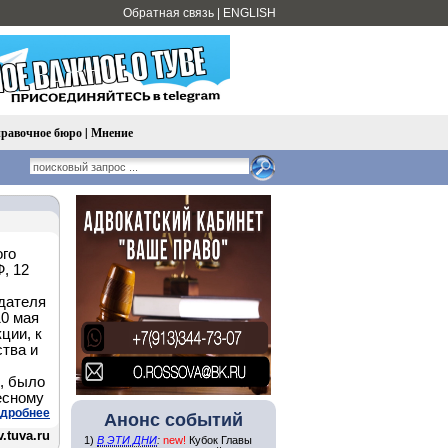
Обратная связь
|
ENGLISH
равочное бюро
|
Мнение
ого
, 12
дателя
10 мая
ции, к
ства и
,
, было
есному
дробнее
Анонс событий
.tuva.ru
1)
В ЭТИ ДНИ
:
new!
Кубок Главы