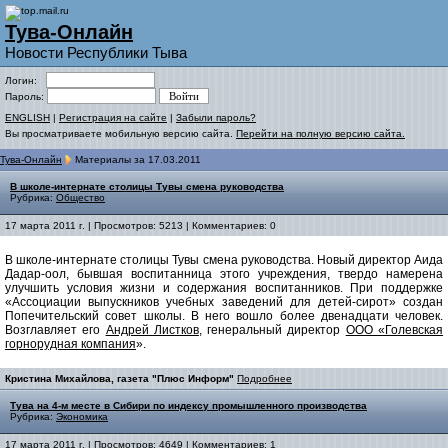
Тува-Онлайн
Новости Республики Тыва
Логин:
Пароль:
ENGLISH
|
Регистрация на сайте
|
Забыли пароль?
Вы просматриваете мобильную версию сайта.
Перейти на полную версию сайта.
Тува-Онлайн
Материалы за 17.03.2011
В школе-интернате столицы Тувы смена руководства
Рубрика:
Общество
17 марта 2011 г. | Просмотров: 5213 | Комментариев: 0
В школе-интернате столицы Тувы смена руководства. Новый директор Аида
Дадар-оол, бывшая воспитанница этого учреждения, твердо намерена
улучшить условия жизни и содержания воспитанников. При поддержке
«Ассоциации выпускников учебных заведений для детей-сирот» создан
Попечительский совет школы. В него вошло более двенадцати человек.
Возглавляет его
Андрей Листков
, генеральный директор
ООО «Голевская
горнорудная компания
».
Кристина Михайлова, газета "Плюс Информ"
Подробнее
Тува на 4-м месте в Сибири по индексу промышленного производства
Рубрика:
Экономика
17 марта 2011 г. | Просмотров: 4649 | Комментариев: 1