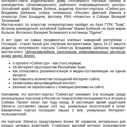
Интернет-сайта Издательского дома «Алтапресс» Наталья Лапина и
руководитель «Благовещенского районного информационного центра»
(Алтайский край) Мария Бобина, редактор Контент-портала «Сибнет.ру»
Владимир Шибанов, собкор телеканала «Россия» Дмитрий Иванов и
оператор Олег Бондарев, фотокор РИА «Новости» в Сибири Валерий
Титиевский.
Мастер-класс по искусству телерепортажа пройдет на базе ГТРК "Тыва".
Встреча руководителя алтайской "районки" Марии Бобиной на базе мэрии
Кызыла. Фотокласс Валерия Титиевского в гостинице "Одуген".
А вот одно из самых продвинутых учебных заведений республики -
Гослицей - станет базой для обучения интернетчиков. Здесь 16-17 августа
редактор популярного портала Сибнет.ру Владимир Шибанов проведет
мастер-класс
«Мультимедийное наполнение информационных ресурсов:
аудио, видео, блоги».
о проекте «Сибнет.ру» - как стать первым;
об Интернет-пространстве Республики Тыва;
как согласовать развлекательную и медиа-составляющие на одном
ресурсе;
как повысить количество посещений Интернет-сайта;
зачем нужен мультимедийный контент;
реально ли зарабатывать с помощью рекламы на сайте.
Напомним, что контент-портал "Сибнет.ру" занимает 3-ю позицию среди
региональных порталов в России по показателям посещаемости и вторую в
Сибири. Проект начат три года назад. В настоящее время аудитория
Sibnet.ru составляет свыше 143 тыс. уникальных посетителей в сутки.
Ежемесячно портал посещают свыше 2 млн. уникальных Интернет-
пользователей.
На портале Sibnet.ru представлено более 30 сервисов, интересных для
разных целевых аудиторий. Стабильно высокий интерес пользователи