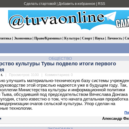
Сделать стартовой
|
Добавить в избранное
|
RSS
литика
|
Экономика
|
Право/Криминал
|
Культура
|
Спорт
|
Наука
|
Личность
|
Сп
ОБЩЕСТВО
рство культуры Тувы подвело итоги первого
ия
г.
| Просмотров: 3100 | Комментариев: 0
но улучшить материально-техническую базу системы учрежде
 руководстве этой отраслью надеются уже в будущем году. Так,
 коллегии Министерства культуры и информационной политики
 Тыва, обсудившей под председательством Вячеслава Донгака 
лугодия, стало известно о том, что начата детальная проработка
модернизации очагов сельской культуры. Упор сделан на
ные технологии.
По
Александр Фи