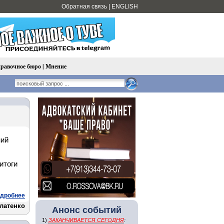
Обратная связь
|
ENGLISH
равочное бюро
|
Мнение
ний
итоги
дробнее
латенко
Анонс событий
1)
ЗАКАНЧИВАЕТСЯ СЕГОДНЯ
: