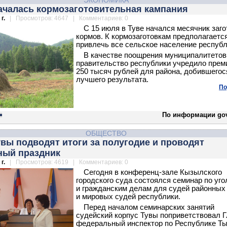
ЭКОНОМИКА
началась кормозаготовительная кампания
г.
| Просмотров: 4647 | Комментариев: 0
С 15 июля в Туве начался месячник заго
кормов. К кормозаготовкам предполагаетс
привлечь все сельское население республ
В качестве поощрения муниципалитетов
правительство республики учредило прем
250 тысяч рублей для района, добившегос
лучшего результата.
По
По информации gov
ОБЩЕСТВО
вы подводят итоги за полугодие и проводят
ный праздник
г.
| Просмотров: 4619 | Комментариев: 0
Сегодня в конференц-зале Кызылского
городского суда состоялся семинар по уг
и гражданским делам для судей районных
и мировых судей республики.
Перед началом семинарских занятий
судейский корпус Тувы поприветствовал 
федеральный инспектор по Республике Т