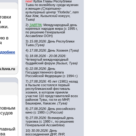
new!
Кубок Главы Республики
Тыва по волейболу среди мужчин
и женщин
(Спортивно-
культурный центр "Победа", пгт
Каа-Хем, Кызылский кожуун,
товки
Тыва)
я
2)
ЗАВТРА
:
Международный день
ики.
коренных народов мира (с 1995 г,
по решению Генеральной
Ассамблеи ООН)
ию в
3)
15.08.2026:
День Республики
я
Тыва
(Тува)
4)
17.08.2026:
День Хоомея
(Тува)
дробнее
5)
18.08.2026 - 20.08.2026:
Четвертый международный
буддийский форум
(Кызыл, Тува)
.tuva.ru
6)
22.08.2026:
День
Государственного флага
Российской Федерации (с 1994 г.)
7)
27.08.2026:
45 лет (1981) назад
в Кызыле состоялся первый
республиканский фестиваль
хоомея, в котором приняли
участие 110 представителей всех
районов Тувы, гости из МНР,
Башкирии, Хакасии.
(Тува)
оловным
8)
27.08.2026:
День российского
 судов
кино (с 1980 г.)
(Россия)
9)
27.09.2026:
Всемирный день
туризма (с 1980 г., по решению
Генеральной Ассамблеи)
Главный
10)
30.09.2026:
День
ыва
воссоединения ДНР, ЛНР,