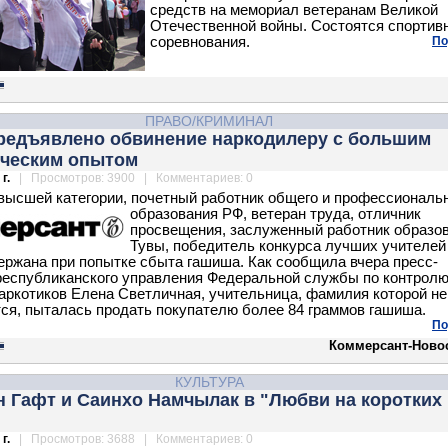
средств на мемориал ветеранам Великой
Отечественной войны. Состоятся спортив
соревнования.
По
ПРАВО/КРИМИНАЛ
предъявлено обвинение наркодилеру с большим
ическим опытом
г.
| Просмотров: 3900 | Комментариев: 0
высшей категории, почетный работник общего и профессиональ
образования РФ, ветеран труда,
отличник
просвещения, заслуженный работник образо
Тувы, победитель конкурса лучших учителей
ержана при попытке сбыта гашиша. Как сообщила вчера пресс-
республиканского управления Федеральной службы по контролю
аркотиков Елена Светличная, учительница, фамилия которой не
ся, пыталась продать покупателю более 84 граммов гашиша.
По
Коммерсант-Ново
КУЛЬТУРА
н Гафт и Саинхо Намчылак в "Любви на коротких
г.
| Просмотров: 3688 | Комментариев: 0