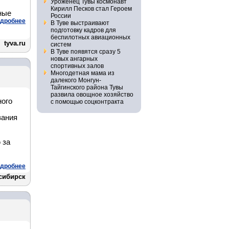
Уроженец Тувы космонавт
Кирилл Песков стал Героем
ные
России
дробнее
В Туве выстраивают
подготовку кадров для
беспилотных авиационных
tyva.ru
систем
В Туве появятся сразу 5
новых ангарных
спортивных залов
Многодетная мама из
далекого Монгун-
Тайгинского района Тувы
развила овощное хозяйство
ного
с помощью соцконтракта
вания
 за
дробнее
сибирск