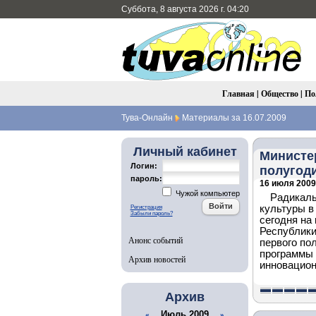
Суббота, 8 августа 2026 г. 04:20
Главная
|
Общество
|
По
Тува-Онлайн
Материалы за 16.07.2009
Личный кабинет
Министе
Логин:
полугод
пароль:
16 июля 2009 
Чужой компьютер
Радикаль
культуры в
Регистрация
Забыли пароль?
сегодня на
Республики
Анонс событий
первого по
программы 
Архив новостей
инновацион
Архив
Июль 2009
«
»