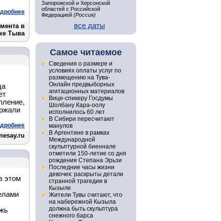
Запорожской и Херсонской
областей с Российской
дробнее
Федерацией
(Россия)
все даты
амента в
ке Тыва
Самое читаемое
Сведения о размере и
условиях оплаты услуг по
размещению на Тува-
Онлайн предвыборных
да
агитационных материалов
ет
Вице-спикеру Госдумы
пление,
Шолбану Кара-оолу
ержали
исполнилось 60 лет
В Сибири пересчитают
дробнее
манулов
В Аргентине в рамках
nesay.ru
Международной
скульптурной биеннале
отметили 150-летие со дня
рождения Степана Эрьзи
Последние часы жизни
девочек: раскрыты детали
в этом
странной трагедии в
Кызыле
елами
Жители Тувы считают, что
на набережной Кызыла
должна быть скульптура
ежь
снежного барса