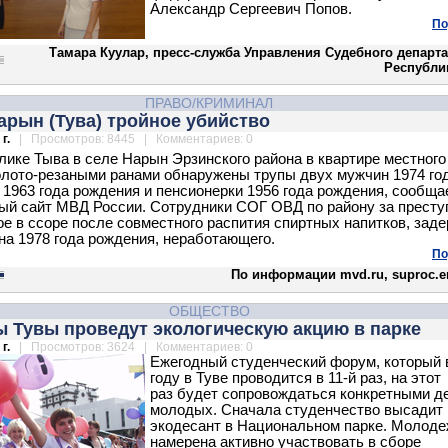
Александр Сергеевич Попов.
По
Тамара Куулар, пресс-служба Управления Судебного департ
Республи
ПРАВО/КРИМИНАЛ
арын (Тува) тройное убийство
г.
| Просмотров: 8445 | Комментариев: 0
лике Тыва в селе Нарын Эрзинского района в квартире местного
олото-резаными ранами обнаружены трупы двух мужчин 1974 го
 1963 года рождения и пенсионерки 1956 года рождения, сообща
й сайт МВД России. Сотрудники СОГ ОВД по району за престу
е в ссоре после совместного распития спиртных напитков, зад
на 1978 года рождения, неработающего.
По
По информации mvd.ru, suproc.e
ОБЩЕСТВО
ы Тувы проведут экологическую акцию в парке
г.
| Просмотров: 3624 | Комментариев: 0
Ежегодный студенческий форум, который 
году в Туве проводится в 11-й раз, на этот
раз будет сопровождаться конкретными д
молодых. Сначала студенчество высадит
экодесант в Национальном парке. Молод
намерена активно участвовать в сборе