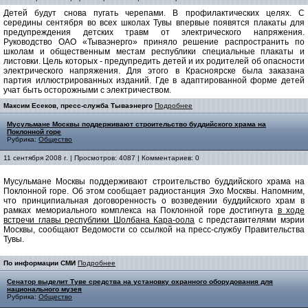
Детей будут снова пугать черепами. В профилактических целях. С
середины сентября во всех школах Тувы впервые появятся плакаты для
предупреждения детских травм от электрического напряжения.
Руководство ОАО «Тываэнерго» приняло решение распространить по
школам и общественным местам республики специальные плакаты и
листовки. Цель которых - предупредить детей и их родителей об опасности
электрического напряжения. Для этого в Красноярске была заказана
партия иллюстрированных изданий. Где в адаптированной форме детей
учат быть осторожными с электричеством.
Максим Есеков, пресс-служба Тываэнерго
Подробнее
Мусульмане Москвы поддерживают строительство буддийского храма на
Поклонной горе
Рубрика:
Общество
11 сентября 2008 г. | Просмотров: 4087 | Комментариев: 0
Мусульмане Москвы поддерживают строительство буддийского храма на
Поклонной горе. Об этом сообщает радиостанция Эхо Москвы. Напомним,
что принципиальная договоренность о возведении буддийского храм в
рамках мемориального комплекса на Поклонной горе достигнута
в ходе
встречи главы республики Шолбана Кара-оола
с представителями мэрии
Москвы, сообщают Ведомости со ссылкой на пресс-службу Правительства
Тувы.
По информации СМИ
Подробнее
Сенатор выделит Туве средства на установку охранного оборудования для
национального музея
Рубрика:
Общество