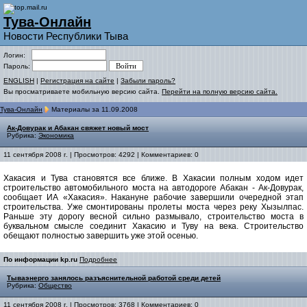
Тува-Онлайн
Новости Республики Тыва
Логин:
Пароль:
ENGLISH
|
Регистрация на сайте
|
Забыли пароль?
Вы просматриваете мобильную версию сайта.
Перейти на полную версию сайта.
Тува-Онлайн
Материалы за 11.09.2008
Ак-Довурак и Абакан свяжет новый мост
Рубрика:
Экономика
11 сентября 2008 г. | Просмотров: 4292 | Комментариев: 0
Хакасия и Тува становятся все ближе. В Хакасии полным ходом идет
строительство автомобильного моста на автодороге Абакан - Ак-Довурак,
сообщает ИА «Хакасия». Накануне рабочие завершили очередной этап
строительства. Уже смонтированы пролеты моста через реку Хызылпас.
Раньше эту дорогу весной сильно размывало, строительство моста в
буквальном смысле соединит Хакасию и Туву на века. Строительство
обещают полностью завершить уже этой осенью.
По информации kp.ru
Подробнее
Тываэнерго занялось разъяснительной работой среди детей
Рубрика:
Общество
11 сентября 2008 г. | Просмотров: 3768 | Комментариев: 0