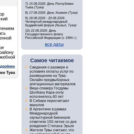
7)
15.08.2026:
День Республики
Тыва
(Тува)
8)
17.08.2026:
День Хоомея
(Тува)
ор
9)
18.08.2026 - 20.08.2026:
ский
Четвертый международный
буддийский форум
(Кызыл, Тува)
елением
10)
22.08.2026:
День
ась
Государственного флага
енной
Российской Федерации (с 1994 г.)
все даты
ое
 району
ужебной
Самое читаемое
дробнее
Сведения о размере и
условиях оплаты услуг по
ике Тува
размещению на Тува-
Онлайн предвыборных
агитационных материалов
Вице-спикеру Госдумы
Шолбану Кара-оолу
исполнилось 60 лет
В Сибири пересчитают
манулов
В Аргентине в рамках
Международной
скульптурной биеннале
отметили 150-летие со дня
рождения Степана Эрьзи
Жители Тувы считают, что