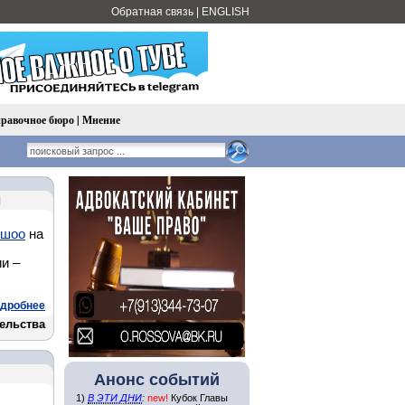
Обратная связь
|
ENGLISH
равочное бюро
|
Мнение
ы
ршоо
на
и –
дробнее
ельства
Анонс событий
1)
В ЭТИ ДНИ
:
new!
Кубок Главы