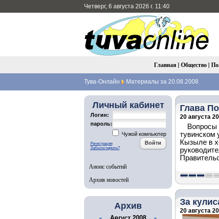
Четверг, 6 августа 2026 г. 11:40
Главная
|
Общество
|
По
Тува-Онлайн
Материалы за 20.08.2008
Личный кабинет
Глава П
Логин:
20 августа 20
пароль:
Вопросы 
тувинском 
Чужой компьютер
Кызыле в х
Регистрация
Забыли пароль?
руководите
Правительс
Анонс событий
Архив новостей
За кулис
Архив
20 августа 20
Август 2008
«
»