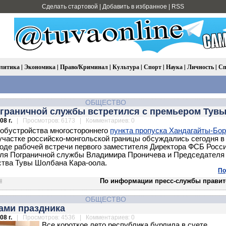
Сделать стартовой
|
Добавить в избранное
|
RSS
литика
|
Экономика
|
Право/Криминал
|
Культура
|
Спорт
|
Наука
|
Личность
|
Сп
ОБЩЕСТВО
ограничной службы встретился с премьером Тув
08 г.
| Просмотров: 6173 | Комментариев: 0
обустройства многостороннего
пункта пропуска Хандагайты-Бо
участке российско-монгольской границы обсуждались сегодня в
оде рабочей встречи первого заместителя Директора ФСБ Росси
ля Пограничной службы Владимира Проничева и Председателя
тва Тувы Шолбана Кара-оола.
По
По информации пресс-службы правит
ОБЩЕСТВО
ами праздника
08 г.
| Просмотров: 4536 | Комментариев: 0
Все короткое лето республика бурлила в суете