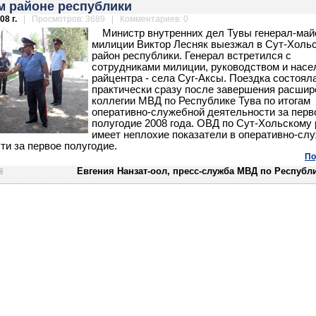
м районе республики
08 г.
| Просмотров: 3689 | Комментариев: 0
Министр внутренних дел Тувы генерал-май
милиции Виктор Лесняк выезжал в Сут-Холь
район республики. Генерал встретился с
сотрудниками милиции, руководством и нас
райцентра - села Суг-Аксы. Поездка состоял
практически сразу после завершения расшир
коллегии МВД по Республике Тува по итогам
оперативно-служебной деятельности за перв
полугодие 2008 года. ОВД по Сут-Хольскому
имеет неплохие показатели в оперативно-сл
ти за первое полугодие.
По
Евгения Нанзат-оол, пресс-служба МВД по Республ