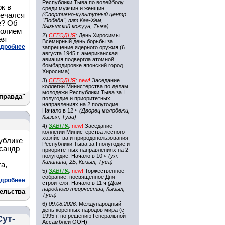
Республики Тыва по волейболу
к в
среди мужчин и женщин
мечался
(Спортивно-культурный центр
"Победа", пгт Каа-Хем,
е? Об
Кызылский кожуун, Тыва)
толием
2)
СЕГОДНЯ
:
День Хиросимы.
ая
Всемирный день борьбы за
дробнее
запрещение ядерного оружия (6
августа 1945 г. американская
авиация подвергла атомной
бомбардировке японский город
Хиросима)
3)
СЕГОДНЯ
:
new!
Заседание
коллегии Министерства по делам
молодежи Республики Тыва за I
 правда"
полугодие и приоритетных
направлениях на 2 полугодие.
Начало в 12 ч
(Дворец молодежи,
Кызыл, Тува)
4)
ЗАВТРА
:
new!
Заседание
коллегии Министерства лесного
хозяйства и природопользования
ублике
Республики Тыва за I полугодие и
сандр
приоритетных направлениях на 2
полугодие. Начало в 10 ч
(ул.
Калинина, 2Б, Кызыл, Тува)
а,
5)
ЗАВТРА
:
new!
Торжественное
собрание, посвященное Дня
дробнее
строителя. Начало в 11 ч
(Дом
народного творчества, Кызыл,
ельства
Тува)
6)
09.08.2026:
Международный
день коренных народов мира (с
1995 г, по решению Генеральной
Сут-
Ассамблеи ООН)