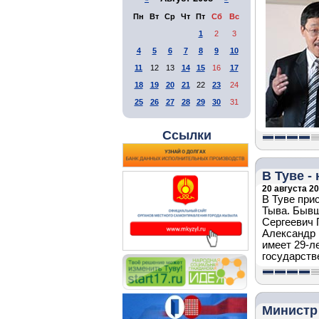
Пн
Вт
Ср
Чт
Пт
Сб
Вс
1
2
3
4
5
6
7
8
9
10
11
12
13
14
15
16
17
18
19
20
21
22
23
24
25
26
27
28
29
30
31
Ссылки
В Туве 
20 августа 20
В Туве при
Тыва. Бывш
Сергеевич 
Александр 
имеет 29-л
государств
Министр 