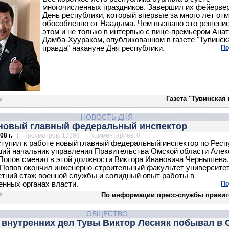
многочисленных праздников. Завершил их фейервер
День республики, который впервые за много лет от
обособленно от Наадыма. Чем вызвано это решени
этом и не только в интервью с вице-премьером Ана
Дамба-Хуураком, опубликованном в газете "Тувинск
правда" накануне Дня республики.
По
Газета "Тувинская
НОВОСТЬ ДНЯ
- новый главный федеральный инспектор
08 г.
| Просмотров: 13293 | Комментариев: 0
ступил к работе новый главный федеральный инспектор по Респ
ий начальник управления Правительства Омской области Алек
Попов сменил в этой должности Виктора Ивановича Чернышева.
Попов окончил инженерно-строительный факультет университет
етний стаж военной службы и солидный опыт работы в
енных органах власти.
По
По информации пресс-службы правит
ОБЩЕСТВО
внутренних дел Тувы Виктор Лесняк побывал в 