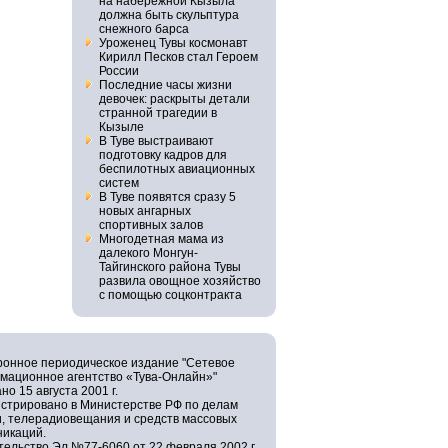
на набережной Кызыла
должна быть скульптура
снежного барса
Уроженец Тувы космонавт
Кирилл Песков стал Героем
России
Последние часы жизни
девочек: раскрыты детали
странной трагедии в
Кызыле
В Туве выстраивают
подготовку кадров для
беспилотных авиационных
систем
В Туве появятся сразу 5
новых ангарных
спортивных залов
Многодетная мама из
далекого Монгун-
Тайгинского района Тувы
развила овощное хозяйство
с помощью соцконтракта
ронное периодическое издание "Сетевое
мационное агентство «Тува-Онлайн»"
но 15 августа 2001 г.
истрировано в Министерстве РФ по делам
и, телерадиовещания и средств массовых
никаций.
ельство Эл №77-6060 от 22 февраля 2002 г.