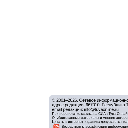
© 2001–2026, Сетевое информационно
адрес редакции: 667010, Республика Тув
email редакции: info@tuvaonline.ru
При перепечатке ссылка на СИА «Тува-Онлайн
Опубликованные материалы и мнения авторов 
Цитаты в интернет-изданиях допускаются то
Возрастная классификация информацио