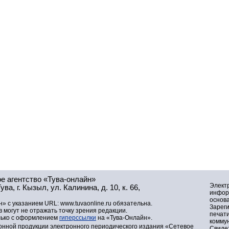
е агентство «Тува-онлайн»
Элект
а, г. Кызыл, ул. Калинина, д. 10, к. 66,
инфор
основа
» с указанием URL: www.tuvaonline.ru обязательна.
Зарег
могут не отражать точку зрения редакции.
печат
лько с оформлением
гиперссылки
на «Тува-Онлайн».
комму
нной продукции электронного периодического издания «Сетевое
Свидет