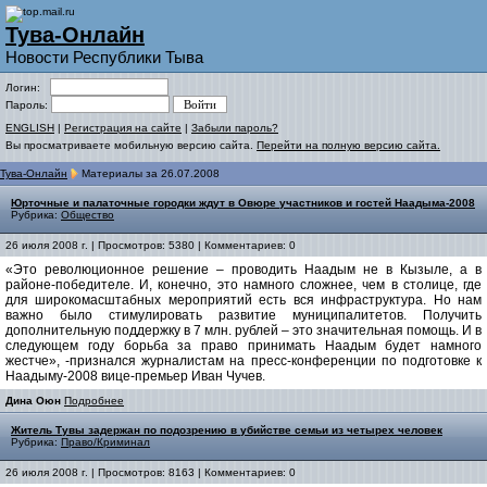
Тува-Онлайн
Новости Республики Тыва
Логин:
Пароль:
ENGLISH
|
Регистрация на сайте
|
Забыли пароль?
Вы просматриваете мобильную версию сайта.
Перейти на полную версию сайта.
Тува-Онлайн
Материалы за 26.07.2008
Юрточные и палаточные городки ждут в Овюре участников и гостей Наадыма-2008
Рубрика:
Общество
26 июля 2008 г. | Просмотров: 5380 | Комментариев: 0
«Это революционное решение – проводить Наадым не в Кызыле, а в
районе-победителе. И, конечно, это намного сложнее, чем в столице, где
для широкомасштабных мероприятий есть вся инфраструктура. Но нам
важно было стимулировать развитие муниципалитетов. Получить
дополнительную поддержку в 7 млн. рублей – это значительная помощь. И в
следующем году борьба за право принимать Наадым будет намного
жестче», -признался журналистам на пресс-конференции по подготовке к
Наадыму-2008 вице-премьер Иван Чучев.
Дина Оюн
Подробнее
Житель Тувы задержан по подозрению в убийстве семьи из четырех человек
Рубрика:
Право/Криминал
26 июля 2008 г. | Просмотров: 8163 | Комментариев: 0