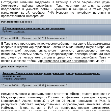
Сотрудники милиции задержали в пятницу в селе Чыраа-Бажи Дзун-
Хемчикского района республики Тува местного жителя, которого
подозревают в убийстве семьи - мужчины и женщины, а также двух
малолетних детей, сообщил РИА Новости по телефону источник в
правоохранительных органах.
РИА Новости
Подробнее
В Туве впервые в мире выступил хор горловиков
Рубрика:
Культура
26 июля 2008 г. | Просмотров: 5370 | Комментариев: 0
В Туве вчера произошло историческое событие – на сцене Муздрамтеатра
впервые выступил хор горловиков. Такого не было никогда нигде в мире. 48
исполнителей хоомея,
уникального тувинского двухголосного пения
,
исполнили горловым пением под сопровождение оркестра национальных
инструментов четыре композиции и среди них гимн республики Тыва –
песню «Ореховая тайга».
Дирижировала хором и оркестром
Аяна Монгуш.
Дина Оюн
Подробнее
Агентство Reuters освещает ход проведения международного симпозиума по
хоомею в Туве
Рубрика:
Общество
26 июля 2008 г. | Просмотров: 3732 | Комментариев: 0
Ведущее мировое информационное агентство Рейтер (Reuters) освещает V
Международный симпозиум «Хоомей – феномен культуры народов
Центральной Азии», который
с 25 по 27 июля проводится в Туве
. В
республике работает аккредитованный корреспондент агентства Илья
Наймушин. Вчера на ленте Рейтер появились первые фотоснимки,