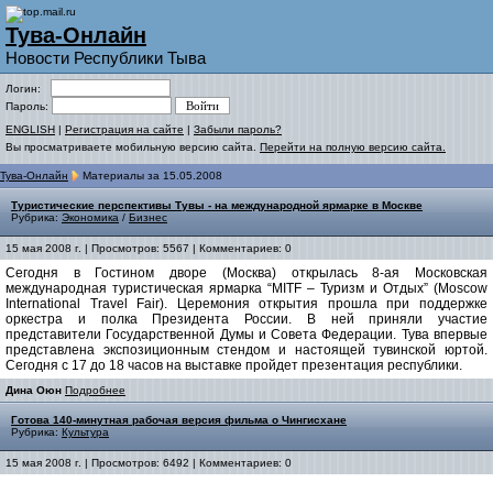
Тува-Онлайн
Новости Республики Тыва
Логин:
Пароль:
ENGLISH
|
Регистрация на сайте
|
Забыли пароль?
Вы просматриваете мобильную версию сайта.
Перейти на полную версию сайта.
Тува-Онлайн
Материалы за 15.05.2008
Туристические перспективы Тувы - на международной ярмарке в Москве
Рубрика:
Экономика
/
Бизнес
15 мая 2008 г. | Просмотров: 5567 | Комментариев: 0
Сегодня в Гостином дворе (Москва) открылась 8-ая Московская
международная туристическая ярмарка “MITF – Туризм и Отдых” (Moscow
International Travel Fair). Церемония открытия прошла при поддержке
оркестра и полка Президента России. В ней приняли участие
представители Государственной Думы и Совета Федерации. Тува впервые
представлена экспозиционным стендом и настоящей тувинской юртой.
Сегодня с 17 до 18 часов на выставке пройдет презентация республики.
Дина Оюн
Подробнее
Готова 140-минутная рабочая версия фильма о Чингисхане
Рубрика:
Культура
15 мая 2008 г. | Просмотров: 6492 | Комментариев: 0