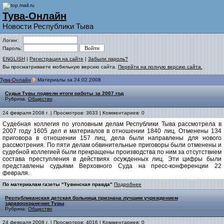
Тува-Онлайн
Новости Республики Тыва
Логин:
Пароль:
ENGLISH
|
Регистрация на сайте
|
Забыли пароль?
Вы просматриваете мобильную версию сайта.
Перейти на полную версию сайта.
Тува-Онлайн
Материалы за 24.02.2008
Судьи Тувы подвели итоги работы за 2007 год
Рубрика:
Общество
24 февраля 2008 г. | Просмотров: 3633 | Комментариев: 0
Судебная коллегия по уголовным делам Республики Тыва рассмотрела в
2007 году 1605 дел и материалов в отношении 1840 лиц. Отменены 134
приговора в отношении 157 лиц, дела были направлены для нового
рассмотрения. По пяти делам обвинительные приговоры были отменены и
судебной коллегией были прекращены производства по ним за отсутствием
состава преступления в действиях осужденных лиц. Эти цифры были
представлены судьями Верховного Суда на пресс-конференции 22
февраля.
По материалам газеты "Тувинская правда"
Подробнее
Республиканская детская больница признана лучшим учреждением
здравоохранения Тувы
Рубрика:
Общество
24 февраля 2008 г. | Просмотров: 4016 | Комментариев: 0