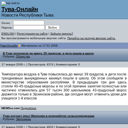
Тува-Онлайн
Новости Республики Тыва
Логин:
Пароль:
ENGLISH
|
Регистрация на сайте
|
Забыли пароль?
Вы просматриваете мобильную версию сайта.
Перейти на полную версию сайта.
Тува-Онлайн
Материалы за 17.01.2008
В Туве потеплело до минус 39 градусов, и дети пошли в школу
Рубрика:
Общество
17 января 2008 г. | Просмотров: 4374 | Комментариев: 0
Температура воздуха в Туве повысилась до минус 39 градусов, и дети после
трехдневных вынужденных каникул пошли в школу. Об этом сообщили в
министерстве образования республики. В предыдущие три дня здесь
стояли 40-45-градусные морозы и по этой причине занятия полностью или
частично отменялись для 57 тысяч 300 школьников. 43-градусный мороз
держится только в Эрзинском районе, где сегодня могут отменить уроки для
учащихся 1-8 классов.
NEWSru.com
Подробнее
Тува изучает опыт Монголии в переработке сельхозпродукции
Рубрика:
Экономика
17 января 2008 г. | Просмотров: 4833 | Комментариев: 0