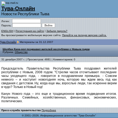
Тува-Онлайн
Новости Республики Тыва
Логин:
Пароль:
ENGLISH
|
Регистрация на сайте
|
Забыли пароль?
Вы просматриваете мобильную версию сайта.
Перейти на полную версию сайта.
Тува-Онлайн
Материалы за 31.12.2007
Шолбан Кара-оол поздравил жителей республики с Новым годом
Рубрика:
Общество
31 декабря 2007 г. | Просмотров: 4681 | Комментариев: 0
Председатель Правительства Республики Тыва поздравил жителей
республики с Новым, 2008 годом. "Стрелки часов отсчитывают последние
часы уходящего года, - говорится в поздравлении премьера. - Совсем
немного – и наступит новогодняя ночь, которую мы ждем весь год как
свидания с детством. Ну, когда еще мы, взрослые люди, так искренне верим
в чудо? Только в Новый год!
Канун Нового года – это еще и традиционное время подведения итогов.
Различных. Семейных, хозяйственных, финансовых, экономических,
политических.
Пресс-служба правительства
Подробнее
© 2001–2026, Информационное агентство "Тува-Онлайн"