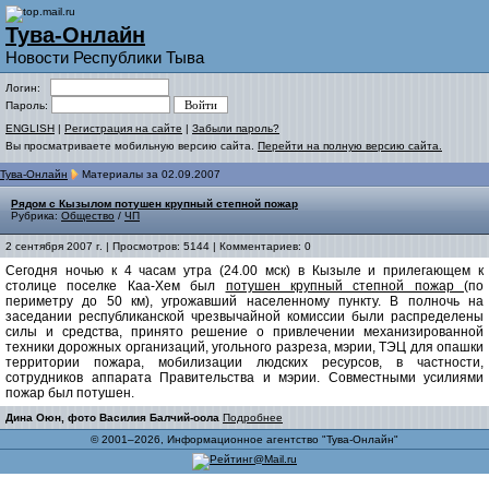
Тува-Онлайн
Новости Республики Тыва
Логин:
Пароль:
ENGLISH
|
Регистрация на сайте
|
Забыли пароль?
Вы просматриваете мобильную версию сайта.
Перейти на полную версию сайта.
Тува-Онлайн
Материалы за 02.09.2007
Рядом с Кызылом потушен крупный степной пожар
Рубрика:
Общество
/
ЧП
2 сентября 2007 г. | Просмотров: 5144 | Комментариев: 0
Сегодня ночью к 4 часам утра (24.00 мск) в Кызыле и прилегающем к
столице поселке Каа-Хем был
потушен крупный степной пожар
(по
периметру до 50 км), угрожавший населенному пункту. В полночь на
заседании республиканской чрезвычайной комиссии были распределены
силы и средства, принято решение о привлечении механизированной
техники дорожных организаций, угольного разреза, мэрии, ТЭЦ для опашки
территории пожара, мобилизации людских ресурсов, в частности,
сотрудников аппарата Правительства и мэрии. Совместными усилиями
пожар был потушен.
Дина Оюн, фото Василия Балчий-оола
Подробнее
© 2001–2026, Информационное агентство "Тува-Онлайн"