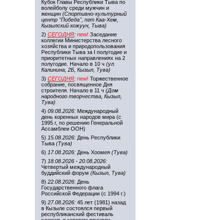
Кубок Главы Республики Тыва по
волейболу среди мужчин и
женщин
(Спортивно-культурный
центр "Победа", пгт Каа-Хем,
Кызылский кожуун, Тыва)
2)
СЕГОДНЯ
:
new!
Заседание
коллегии Министерства лесного
хозяйства и природопользования
Республики Тыва за I полугодие и
приоритетных направлениях на 2
полугодие. Начало в 10 ч
(ул.
Калинина, 2Б, Кызыл, Тува)
3)
СЕГОДНЯ
:
new!
Торжественное
собрание, посвященное Дня
строителя. Начало в 11 ч
(Дом
народного творчества, Кызыл,
Тува)
4)
09.08.2026:
Международный
день коренных народов мира (с
1995 г, по решению Генеральной
Ассамблеи ООН)
5)
15.08.2026:
День Республики
Тыва
(Тува)
6)
17.08.2026:
День Хоомея
(Тува)
7)
18.08.2026 - 20.08.2026:
Четвертый международный
буддийский форум
(Кызыл, Тува)
8)
22.08.2026:
День
Государственного флага
Российской Федерации (с 1994 г.)
9)
27.08.2026:
45 лет (1981) назад
в Кызыле состоялся первый
республиканский фестиваль