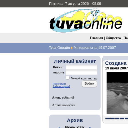
Пятница, 7 августа 2026 г. 05:09
Главная
|
Общество
|
По
Тува-Онлайн
Материалы за 19.07.2007
Личный кабинет
Создана
Логин:
19 июля 2007 
пароль:
Чужой компьютер
Регистрация
Забыли пароль?
Анонс событий
Архив новостей
Архив
Июль 2007
«
»