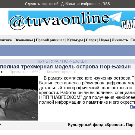
Сделать стартовой
|
Добавить в избранное
|
RSS
литика
|
Экономика
|
Право/Криминал
|
Культура
|
Спорт
|
Наука
|
Личность
|
Сп
КУЛЬТУРА
/
ПОР-БАЖЫН
 полная трехмерная модель острова Пор-Бажын
г.
| Просмотров: 6662 | Комментариев: 0
В рамках комплексного изучения острова П
Бажын составлена трёхмерная цифровая мод
детальный топографический план острова и
крепости. Работы были выполнены специал
НПП "НАВГЕОКОМ" для получения наиболе
полной информации о памятнике и его окрест
По
Культурный фонд «Крепость Пор