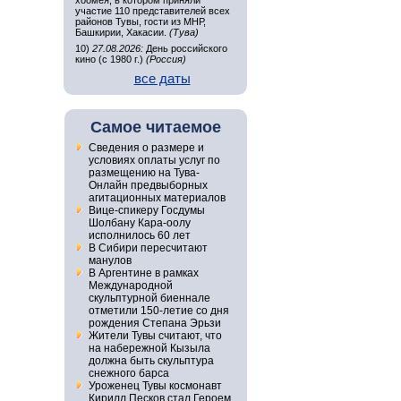
хоомея, в котором приняли
участие 110 представителей всех
районов Тувы, гости из МНР,
Башкирии, Хакасии.
(Тува)
10)
27.08.2026:
День российского
кино (с 1980 г.)
(Россия)
все даты
Самое читаемое
Сведения о размере и
условиях оплаты услуг по
размещению на Тува-
Онлайн предвыборных
агитационных материалов
Вице-спикеру Госдумы
Шолбану Кара-оолу
исполнилось 60 лет
В Сибири пересчитают
манулов
В Аргентине в рамках
Международной
скульптурной биеннале
отметили 150-летие со дня
рождения Степана Эрьзи
Жители Тувы считают, что
на набережной Кызыла
должна быть скульптура
снежного барса
Уроженец Тувы космонавт
Кирилл Песков стал Героем