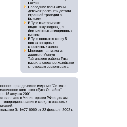
России
Последние часы жизни
девочек: раскрыты детали
странной трагедии в
Кызыле
В Туве выстраивают
подготовку кадров для
беспилотных авиационных
систем
В Туве появятся сразу 5
новых ангарных
спортивных залов
Многодетная мама из
далекого Монгун-
Тайгинского района Тувы
развила овощное хозяйство
с помощью соцконтракта
ронное периодическое издание "Сетевое
мационное агентство «Тува-Онлайн»"
но 15 августа 2001 г.
истрировано в Министерстве РФ по делам
и, телерадиовещания и средств массовых
никаций.
ельство Эл №77-6060 от 22 февраля 2002 г.