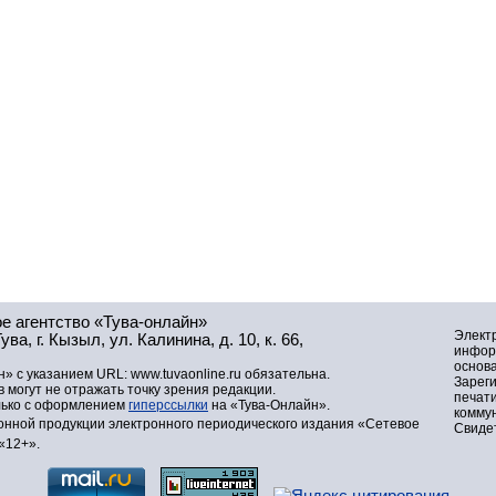
е агентство «Тува-онлайн»
Элект
а, г. Кызыл, ул. Калинина, д. 10, к. 66,
инфор
основа
» с указанием URL: www.tuvaonline.ru обязательна.
Зарег
могут не отражать точку зрения редакции.
печат
лько с оформлением
гиперссылки
на «Тува-Онлайн».
комму
нной продукции электронного периодического издания «Сетевое
Свидет
«12+».