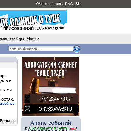
Обратная связь
|
ENGLISH
равочное бюро
|
Мнение
ор-
ель и
истами
е
ностях.
дробнее
-Бажын»
Анонс событий
1)
ЗАКАНЧИВАЕТСЯ ЗАВТРА
:
new!