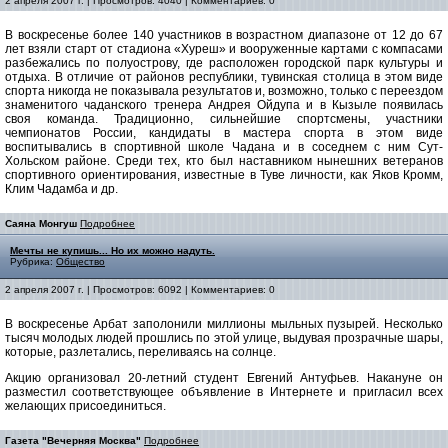
2 апреля 2007 г. | Просмотров: 4040 | Комментариев: 0
В воскресенье более 140 участников в возрастном диапазоне от 12 до 67
лет взяли старт от стадиона «Хуреш» и вооруженные картами с компасами
разбежались по полуострову, где расположен городской парк культуры и
отдыха. В отличие от районов республики, тувинская столица в этом виде
спорта никогда не показывала результатов и, возможно, только с переездом
знаменитого чаданского тренера Андрея Ойдупа и в Кызыле появилась
своя команда. Традиционно, сильнейшие спортсмены, участники
чемпионатов России, кандидаты в мастера спорта в этом виде
воспитывались в спортивной школе Чадана и в соседнем с ним Сут-
Хольском районе. Среди тех, кто был наставником нынешних ветеранов
спортивного ориентирования, известные в Туве личности, как Яков Кромм,
Клим Чадамба и др.
Саяна Монгуш
Подробнее
Мечты не купишь... Но их можно надуть.
Рубрика:
Общество
2 апреля 2007 г. | Просмотров: 6092 | Комментариев: 0
В воскресенье Арбат заполонили миллионы мыльных пузырей. Несколько
тысяч молодых людей прошлись по этой улице, выдувая прозрачные шары,
которые, разлетались, переливаясь на солнце.
Акцию организовал 20-летний студент Евгений Антуфьев. Накануне он
разместил соответствующее объявление в Интернете и пригласил всех
желающих присоединиться.
Газета "Вечерняя Москва"
Подробнее