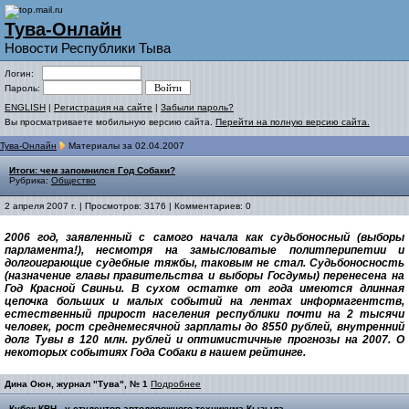
Тува-Онлайн
Новости Республики Тыва
Логин:
Пароль:
ENGLISH
|
Регистрация на сайте
|
Забыли пароль?
Вы просматриваете мобильную версию сайта.
Перейти на полную версию сайта.
Тува-Онлайн
Материалы за 02.04.2007
Итоги: чем запомнился Год Собаки?
Рубрика:
Общество
2 апреля 2007 г. | Просмотров: 3176 | Комментариев: 0
2006 год, заявленный с самого начала как судьбоносный (выборы
парламента!), несмотря на замысловатые политперипетии и
долгоиграющие судебные тяжбы, таковым не стал. Судьбоносность
(назначение главы правительства и выборы Госдумы) перенесена на
Год Красной Свиньи. В сухом остатке от года имеются длинная
цепочка больших и малых событий на лентах информагентств,
естественный прирост населения республики почти на 2 тысячи
человек, рост среднемесячной зарплаты до 8550 рублей, внутренний
долг Тувы в 120 млн. рублей и оптимистичные прогнозы на 2007. О
некоторых событиях Года Собаки в нашем рейтинге.
Дина Оюн, журнал "Тува", № 1
Подробнее
Кубок КВН - у студентов автодорожного техникума Кызыла