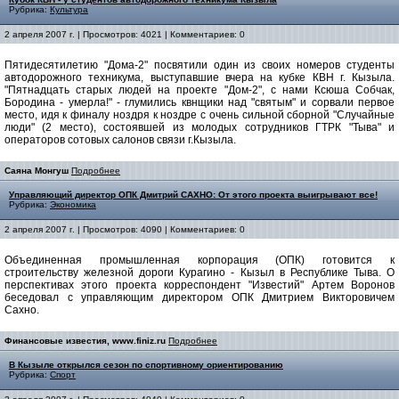
Рубрика:
Культура
2 апреля 2007 г. | Просмотров: 4021 | Комментариев: 0
Пятидесятилетию "Дома-2" посвятили один из своих номеров студенты
автодорожного техникума, выступавшие вчера на кубке КВН г. Кызыла.
"Пятнадцать старых людей на проекте "Дом-2", с нами Ксюша Собчак,
Бородина - умерла!" - глумились квнщики над "святым" и сорвали первое
место, идя к финалу ноздря к ноздре с очень сильной сборной "Случайные
люди" (2 место), состоявшей из молодых сотрудников ГТРК "Тыва" и
операторов сотовых салонов связи г.Кызыла.
Саяна Монгуш
Подробнее
Управляющий директор ОПК Дмитрий САХНО: От этого проекта выигрывают все!
Рубрика:
Экономика
2 апреля 2007 г. | Просмотров: 4090 | Комментариев: 0
Объединенная промышленная корпорация (ОПК) готовится к
строительству железной дороги Курагино - Кызыл в Республике Тыва. О
перспективах этого проекта корреспондент "Известий" Артем Воронов
беседовал с управляющим директором ОПК Дмитрием Викторовичем
Сахно.
Финансовые известия, www.finiz.ru
Подробнее
В Кызыле открылся сезон по спортивному ориентированию
Рубрика:
Спорт