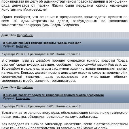
производства по делу об административном правонарушении в отношении
ряда депутатов от партии Жизни были переданы юристу жизненцев
Константину Мазуревскому.
Юрист сообщает, что решение о прекращении производства принято по
всем 10 административным делам, возбужденным по заявлению
заместителя прокурора Тувы Бадмы Бадмаева.
Дина Оюн
Подробнее
В Кызыле пройдет конкурс красоты "Краса русская"
Рубрика:
Культура
7 декабря 2006 г. | Просмотров: 4302 | Комментариев: 0
В столице Тувы 23 декабря пройдет очередной конкурс красоты "Краса
русская" среди русских девушек, сообщает пресс-служба мэрии Кызыла. До
10 декабря в отделе культуры столичной администрации принимают заявки
на участие. Конкурс должен помочь девушкам освоить секреты модельной и
сценической культуры, дать возможность его участницам обрести
уверенность в себе, заявляют организаторы.
Дина Оюн
Подробнее
В Кызыле бастуют водители канцелярии правительства республики
Рубрика:
Общество
7 декабря 2006 г. | Просмотров: 3781 | Комментариев: 0
Водители автотранспортного цеха, обслуживающие канцелярию тувинского
правительства, объявили предупредительную забастовку.
Как передает из Кызыла Александр Филатенко, всего в автотранспортном
цехе канцелярии правительства 30 автомобилей марки «Волга».