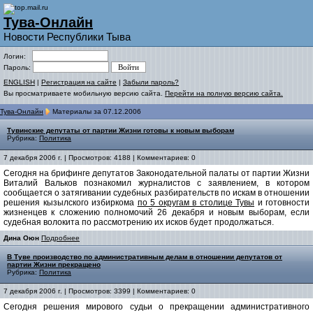
Тува-Онлайн
Новости Республики Тыва
Логин:
Пароль:
ENGLISH
|
Регистрация на сайте
|
Забыли пароль?
Вы просматриваете мобильную версию сайта.
Перейти на полную версию сайта.
Тува-Онлайн
Материалы за 07.12.2006
Тувинские депутаты от партии Жизни готовы к новым выборам
Рубрика:
Политика
7 декабря 2006 г. | Просмотров: 4188 | Комментариев: 0
Сегодня на брифинге депутатов Законодательной палаты от партии Жизни
Виталий Вальков познакомил журналистов с заявлением, в котором
сообщается о затягивании судебных разбирательств по искам в отношении
решения кызылского избиркома
по 5 округам в столице Тувы
и готовности
жизненцев к сложению полномочий 26 декабря и новым выборам, если
судебная волокита по рассмотрению их исков будет продолжаться.
Дина Оюн
Подробнее
В Туве производство по административным делам в отношении депутатов от
партии Жизни прекращено
Рубрика:
Политика
7 декабря 2006 г. | Просмотров: 3399 | Комментариев: 0
Сегодня решения мирового судьи о прекращении административного