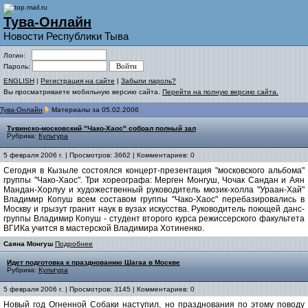
Тува-Онлайн
Новости Республики Тыва
Логин:
Пароль:
ENGLISH
|
Регистрация на сайте
|
Забыли пароль?
Вы просматриваете мобильную версию сайта.
Перейти на полную версию сайта.
Тува-Онлайн
Материалы за 05.02.2006
Тувинско-московский "Чако-Хаос" собрал полный зал
Рубрика:
Культура
5 февраля 2006 г. | Просмотров: 3662 | Комментариев: 0
Сегодня в Кызыле состоялся концерт-презентация "московского альбома"
группы "Чако-Хаос". Три хореографа: Мерген Монгуш, Чочак Сандан и Аян
Мандан-Хорлуу и художественный руководитель мюзик-холла "Ураан-Хай"
Владимир Копуш всем составом группы "Чако-Хаос" перебазировались в
Москву и грызут гранит наук в вузах искусства. Руководитель поющей данс-
группы Владимир Копуш - студент второго курса режиссерского факультета
ВГИКа учится в мастерской Владимира Хотиненко.
Саяна Монгуш
Подробнее
Идет подготовка к празднованию Шагаа в Москве
Рубрика:
Культура
5 февраля 2006 г. | Просмотров: 3145 | Комментариев: 0
Новый год Огненной Собаки наступил, но празднования по этому поводу