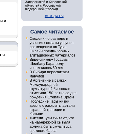
Запорожской и Херсонской
областей с Российской
Федерацией
(Россия)
все даты
ии и
Самое читаемое
Сведения о размере и
условиях оплаты услуг по
размещению на Тува-
Онлайн предвыборных
дня
агитационных материалов
Вице-спикеру Госдумы
Шолбану Кара-оолу
исполнилось 60 лет
В Сибири пересчитают
манулов
В Аргентине в рамках
Международной
скульптурной биеннале
отметили 150-летие со дня
рождения Степана Эрьзи
Последние часы жизни
девочек: раскрыты детали
странной трагедии в
Кызыле
Жители Тувы считают, что
на набережной Кызыла
должна быть скульптура
снежного барса