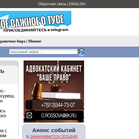
Обратная связь
|
ENGLISH
равочное бюро
|
Мнение
ть
ес-
 хуреш,
ан
ись
ого
Анонс событий
ли с
ном
1)
ЗАКАНЧИВАЕТСЯ СЕГОДНЯ
: