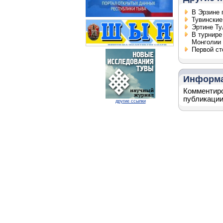
В Эрзине 
Тувинские
Эртине Ту
В турнире
Монголии
Первой ст
Информ
Комментиро
публикации
другие ссылки