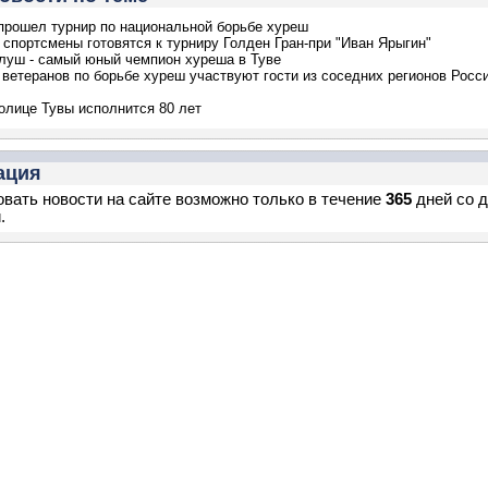
прошел турнир по национальной борьбе хуреш
 спортсмены готовятся к турниру Голден Гран-при "Иван Ярыгин"
луш - самый юный чемпион хуреша в Туве
 ветеранов по борьбе хуреш участвуют гости из соседних регионов Росс
олице Тувы исполнится 80 лет
ация
вать новости на сайте возможно только в течение
365
дней со 
.