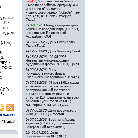
new!
Кубок Главы Республики
Тыва по волейболу среди мужчин
ы
и женщин
(Спортивно-
культурный центр "Победа", пгт
Каа-Хем, Кызылский кожуун,
ураган,
Тыва)
рьбе.
2)
ЗАВТРА
:
Международный день
орта
коренных народов мира (с 1995 г,
 видам
по решению Генеральной
Ассамблеи ООН)
 (Лев)
3)
15.08.2026:
День Республики
Тыва
(Тува)
4)
17.08.2026:
День Хоомея
(Тува)
а
о,
5)
18.08.2026 - 20.08.2026:
Четвертый международный
ягу к
буддийский форум
(Кызыл, Тува)
, тоже
6)
22.08.2026:
День
о
Государственного флага
о
Российской Федерации (с 1994 г.)
7)
27.08.2026:
45 лет (1981) назад
в Кызыле состоялся первый
дур,
республиканский фестиваль
в,
хоомея, в котором приняли
участие 110 представителей всех
районов Тувы, гости из МНР,
Башкирии, Хакасии.
(Тува)
8)
27.08.2026:
День российского
кино (с 1980 г.)
(Россия)
я печати
9)
27.09.2026:
Всемирный день
 "Тыва"
туризма (с 1980 г., по решению
Генеральной Ассамблеи)
10)
30.09.2026:
День
воссоединения ДНР, ЛНР,