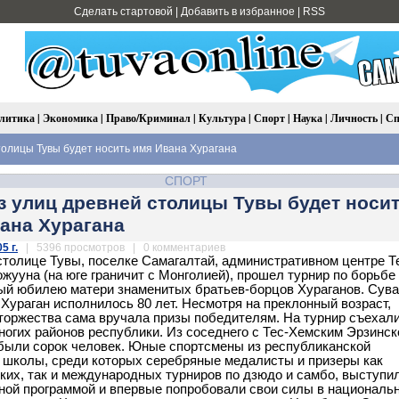
Сделать стартовой
|
Добавить в избранное
|
RSS
литика
|
Экономика
|
Право/Криминал
|
Культура
|
Спорт
|
Наука
|
Личность
|
Сп
толицы Тувы будет носить имя Ивана Хурагана
СПОРТ
з улиц древней столицы Тувы будет носи
ана Хурагана
5 г.
| 5396 просмотров | 0 комментариев
столице Тувы, поселке Самагалтай, административном центре Т
ожууна (на юге граничит с Монголией), прошел турнир по борьбе
й юбилею матери знаменитых братьев-борцов Хураганов. Сув
Хураган исполнилось 80 лет. Несмотря на преклонный возраст,
торжества сама вручала призы победителям. На турнир съехал
ногих районов республики. Из соседнего с Тес-Хемским Эрзинск
были сорок человек. Юные спортсмены из республиканской
 школы, среди которых серебряные медалисты и призеры как
ких, так и международных турниров по дзюдо и самбо, выступи
ной программой и впервые попробовали свои силы в националь