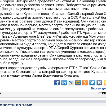
ы хуреш. Четыре часа продолжались схватки. Но юбиляр Суван
до самого конца болела за участников. Победители из рук мам
 борцов получили медали, грамоты и памятные призы.
дружной семье Хураганов шесть братьев. Самый старший Иван Х
ю рано ушедший из жизни, - мастер спорта СССР по вольной бо
енитым из братьев стал другой Иван (средний). Он - мастер сп
мбо и вольной борьбе, мастер спорта России по национальным
дья международной категории по самбо, заслуженный работник
 культуры и спорта РТ, заслуженный работник РТ, Арзылан моге
 Тыва и Арзылан моге (Лев) Баян-Ульгийского аймака Монголии.
раган - мастер спорта по вольной борьбе и самбо, мастер спорт
национальным видам спорта, кандидат в мастера спорта по дзюд
изической культуры и спорта РТ. А Сергей Хураган несмотря на т
(он закончил Гнесинское театральное училище и консерваторию)
спортивную традицию семьи. Он - кандидат в мастера спорта п
рьбе. Младшие же Владимир и Николай пока перворазрядники п
рьбе и хурешу.
щает корреспондент службы информации ГТРК "Тыва" Саяна Он
режная в Самагалтае, на которой до сих пор стоит дом Хурагано
ана в улицу имени Ивана Доржуевича Хурагана.
Версия дл
ГТРК
овости по теме