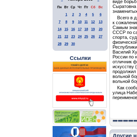
виде борьб
Сыратовна 
Пн
Вт
Ср
Чт
Пт
Сб
Вс
знаменитых
1
2
3
4
5
6
Всего в 
7
8
9
10
11
12
13
к сожалени
Самым знам
14
15
16
17
18
19
20
СССР по са
21
22
23
24
25
26
27
спорта, су
физической
28
29
30
Республики
Василий Ху
России по 
Ссылки
отличник ф
искусству 
продолжил 
вольной бо
вольной бо
Как сооб
улица Набе
переименов
Другие н