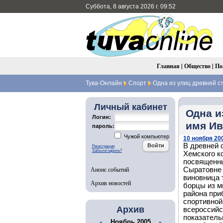
Суббота, 8 августа 2026 г. 09:52
Главная
|
Общество
|
По
Тува-Онлайн
Спорт
Одна из улиц древней с
Личный кабинет
Одна и
Логин:
имя Ив
пароль:
Чужой компьютер
10 ноября 200
В древней 
Регистрация
Забыли пароль?
Хемского к
посвященны
Анонс событий
Сыратовне 
виновница 
Архив новостей
борцы из м
района при
спортивной
Архив
всероссийс
показатель
Ноябрь 2005
«
»