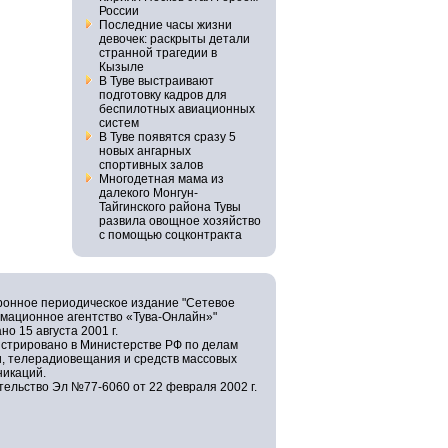
России
Последние часы жизни
девочек: раскрыты детали
странной трагедии в
Кызыле
В Туве выстраивают
подготовку кадров для
беспилотных авиационных
систем
В Туве появятся сразу 5
новых ангарных
спортивных залов
Многодетная мама из
далекого Монгун-
Тайгинского района Тувы
развила овощное хозяйство
с помощью соцконтракта
ронное периодическое издание "Сетевое
мационное агентство «Тува-Онлайн»"
но 15 августа 2001 г.
истрировано в Министерстве РФ по делам
и, телерадиовещания и средств массовых
никаций.
ельство Эл №77-6060 от 22 февраля 2002 г.