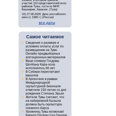
хоомея, в котором приняли
участие 110 представителей всех
районов Тувы, гости из МНР,
Башкирии, Хакасии.
(Тува)
10)
27.08.2026:
День российского
кино (с 1980 г.)
(Россия)
все даты
Самое читаемое
Сведения о размере и
условиях оплаты услуг по
размещению на Тува-
Онлайн предвыборных
агитационных материалов
Вице-спикеру Госдумы
Шолбану Кара-оолу
исполнилось 60 лет
В Сибири пересчитают
манулов
В Аргентине в рамках
Международной
скульптурной биеннале
отметили 150-летие со дня
рождения Степана Эрьзи
Жители Тувы считают, что
на набережной Кызыла
должна быть скульптура
снежного барса
Уроженец Тувы космонавт
Кирилл Песков стал Героем