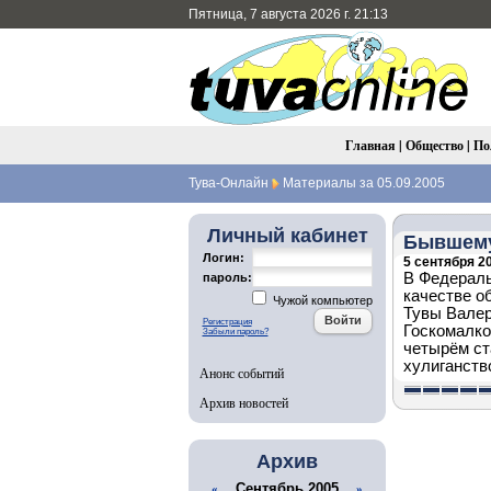
Пятница, 7 августа 2026 г. 21:13
Главная
|
Общество
|
По
Тува-Онлайн
Материалы за 05.09.2005
Личный кабинет
Бывшему
Логин:
5 сентября 20
В Федераль
пароль:
качестве о
Чужой компьютер
Тувы Валер
Регистрация
Госкомалко
Забыли пароль?
четырём ст
хулиганств
Анонс событий
Архив новостей
Архив
Сентябрь 2005
«
»