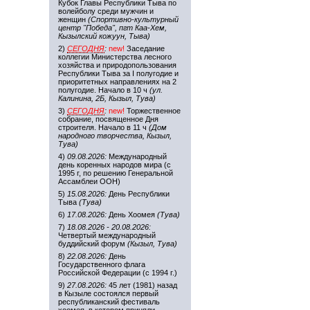
Кубок Главы Республики Тыва по
волейболу среди мужчин и
женщин
(Спортивно-культурный
центр "Победа", пгт Каа-Хем,
Кызылский кожуун, Тыва)
2)
СЕГОДНЯ
:
new!
Заседание
коллегии Министерства лесного
хозяйства и природопользования
Республики Тыва за I полугодие и
приоритетных направлениях на 2
полугодие. Начало в 10 ч
(ул.
Калинина, 2Б, Кызыл, Тува)
3)
СЕГОДНЯ
:
new!
Торжественное
собрание, посвященное Дня
строителя. Начало в 11 ч
(Дом
народного творчества, Кызыл,
Тува)
4)
09.08.2026:
Международный
день коренных народов мира (с
1995 г, по решению Генеральной
Ассамблеи ООН)
5)
15.08.2026:
День Республики
Тыва
(Тува)
6)
17.08.2026:
День Хоомея
(Тува)
7)
18.08.2026 - 20.08.2026:
Четвертый международный
буддийский форум
(Кызыл, Тува)
8)
22.08.2026:
День
Государственного флага
Российской Федерации (с 1994 г.)
9)
27.08.2026:
45 лет (1981) назад
в Кызыле состоялся первый
республиканский фестиваль