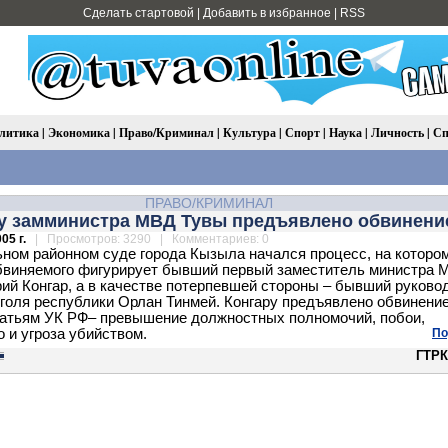
Сделать стартовой
|
Добавить в избранное
|
RSS
литика
|
Экономика
|
Право/Криминал
|
Культура
|
Спорт
|
Наука
|
Личность
|
Сп
ПРАВО/КРИМИНАЛ
 замминистра МВД Тувы предъявлено обвинени
05 г.
| Просмотров: 3290 | Комментариев: 0
ном районном суде города Кызыла начался процесс, на котором
бвиняемого фигурирует бывший первый заместитель министра 
ий Конгар, а в качестве потерпевшей стороны – бывший руково
голя республики Орлан Тинмей. Конгару предъявлено обвинение
атьям УК РФ– превышение должностных полномочий, побои,
о и угроза убийством.
По
ГТРК