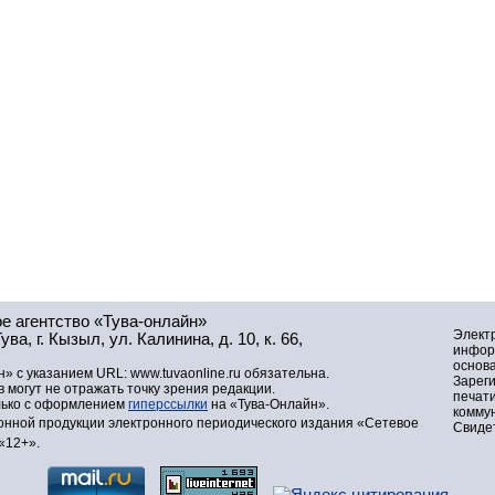
е агентство «Тува-онлайн»
Элект
а, г. Кызыл, ул. Калинина, д. 10, к. 66,
инфор
основа
» с указанием URL: www.tuvaonline.ru обязательна.
Зарег
могут не отражать точку зрения редакции.
печат
лько с оформлением
гиперссылки
на «Тува-Онлайн».
комму
нной продукции электронного периодического издания «Сетевое
Свидет
«12+».