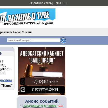
Обратная связь
|
ENGLISH
равочное бюро
|
Мнение
е
 в
МВД
дитель
 по
дробнее
 "Тыва"
Анонс событий
1)
ЗАКАНЧИВАЕТСЯ ЗАВТРА
:
new!