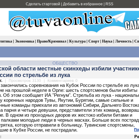
Сделать стартовой
|
Добавить в избранное
|
RSS
литика
|
Экономика
|
Право/Криминал
|
Культура
|
Спорт
|
Наука
|
Личность
|
Сп
ОБЩЕСТВО
ской области местные скинхеды избили участник
ссии по стрельбе из лука
г.
| Просмотров: 3130 | Комментариев: 0
закончились соревнования на Кубок России по стрельбе из лука
е на прошлой неделе в Орле: шесть спортсменов были избиты
. Об этом сообщает ИА "Регнум". Стрельба из лука - национал
 у коренных народов Тувы, Якутии, Бурятии, самые сильные и
нные команды приехали из автономий Сибири, Дальнего Востока
а парня и четыре девушки, представители этих команд, возвра
е. В одном из проходных дворов их жестоко избили битами и
палками молодые люди в черных масках. Больше всех постра
рятка, которую отправили в больницу. Тувинские спортсмены,
шие в Кубке России, не пострадали.
По
Ре