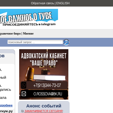
Обратная связь
|
ENGLISH
равочное бюро
|
Мнение
ов
,
ьный
.
щались
дала
Анонс событий
дробнее
гнум.ру
1)
ЗАКАНЧИВАЕТСЯ СЕГОДНЯ
: