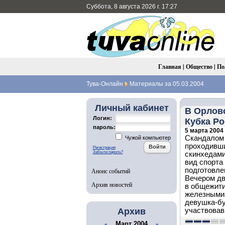
Суббота, 8 августа 2026 г. 17:27
Главная
|
Общество
|
По
Тува-Онлайн
Материалы за 05.03.2004
Личный кабинет
В Орлов
Логин:
Кубка Ро
пароль:
5 марта 2004 
Скандалом 
Чужой компьютер
проходивши
Регистрация
Забыли пароль?
скинхедами
вид спорта
подготовле
Анонс событий
Вечером дв
Архив новостей
в общежити
железными 
девушка-бу
Архив
участвовав
Март 2004
«
»