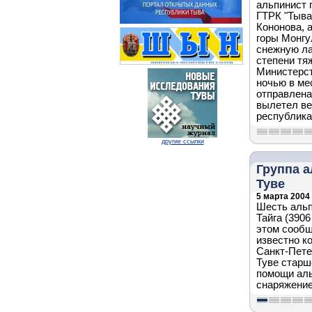
альпинист 
ГТРК "Тыва
Кононова, 
горы Монгу
снежную ла
степени тя
Министерст
ночью в ме
отправлена
вылетел ве
республик
другие ссылки
Группа а
Туве
5 марта 2004 
Шесть альп
Тайга (390
этом сообщ
известно к
Санкт-Пете
Туве старш
помощи аль
снаряжение