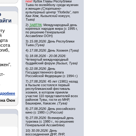
new!
Кубок Главы Республики
Тыва по волейболу среди мужчин
и женщин
(Спортивно-
культурный центр "Победа", пгт
о
Каа-Хем, Кызылский кожуун,
айги
Тыва)
2)
ЗАВТРА
:
Международный день
коренных народов мира (с 1995 г,
рту
по решению Генеральной
й
Ассамблеи ООН)
арта
3)
15.08.2026:
День Республики
ысота
Тыва
(Тува)
огиб,
4)
17.08.2026:
День Хоомея
(Тува)
5)
18.08.2026 - 20.08.2026:
Четвертый международный
буддийский форум
(Кызыл, Тува)
жен".
6)
22.08.2026:
День
х
Государственного флага
кт-
Российской Федерации (с 1994 г.)
7)
27.08.2026:
45 лет (1981) назад
в
в Кызыле состоялся первый
республиканский фестиваль
хоомея, в котором приняли
дробнее
участие 110 представителей всех
районов Тувы, гости из МНР,
ина Оюн
Башкирии, Хакасии.
(Тува)
8)
27.08.2026:
День российского
кино (с 1980 г.)
(Россия)
9)
27.09.2026:
Всемирный день
туризма (с 1980 г., по решению
Генеральной Ассамблеи)
10)
30.09.2026:
День
воссоединения ДНР, ЛНР,