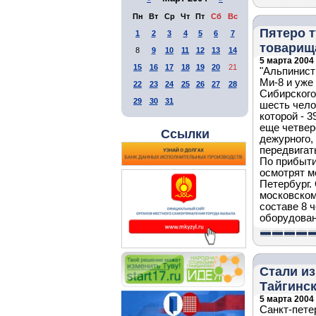
Пн
Вт
Ср
Чт
Пт
Сб
Вс
Пятеро т
1
2
3
4
5
6
7
товарищ
8
9
10
11
12
13
14
5 марта 2004 
15
16
17
18
19
20
21
"Альпинист
Ми-8 и уже
22
23
24
25
26
27
28
Сибирского
29
30
31
шесть чело
которой - 3
еще четвер
Ссылки
дежурного,
передвигат
По прибыти
осмотрят м
Петербург. 
московском
составе 8 
оборудован
Стали из
Тайгинс
5 марта 2004 
Санкт-пете