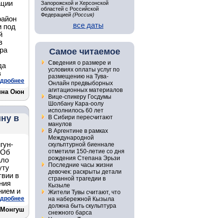
ации
Запорожской и Херсонской
областей с Российской
Федерацией
(Россия)
район
все даты
и под
й
в
ра
Самое читаемое
Сведения о размере и
да
условиях оплаты услуг по
в
размещению на Тува-
дробнее
Онлайн предвыборных
агитационных материалов
ина Оюн
Вице-спикеру Госдумы
Шолбану Кара-оолу
исполнилось 60 лет
ну в
В Сибири пересчитают
манулов
В Аргентине в рамках
Международной
гун-
скульптурной биеннале
отметили 150-летие со дня
 Об
рождения Степана Эрьзи
ало
Последние часы жизни
уту
девочек: раскрыты детали
твии в
странной трагедии в
ния
Кызыле
нием и
Жители Тувы считают, что
дробнее
на набережной Кызыла
должна быть скульптура
 Монгуш
снежного барса