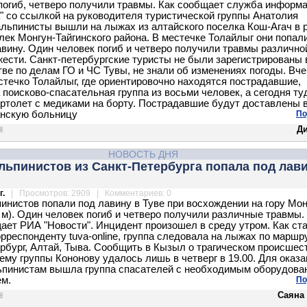
погиб, четверо получили травмы. Как сообщает служба информ
" со ссылкой на руководителя туристической группы Анатолия
альпинисты вышли на лыжах из алтайского поселка Кош-Агач в 
лек Монгун-Тайгинского района. В местечке Толайлыг они попал
вину. Один человек погиб и четверо получили травмы различно
жести. Санкт-петербургские туристы не были зарегистрированы 
ве по делам ГО и ЧС Тувы, не знали об изменениях погоды. Вче
стечко Толайлыг, где ориентировочно находятся пострадавшие,
 поисково-спасательная группа из восьми человек, а сегодня ту
ртолет с медиками на борту. Пострадавшие будут доставлены 
анскую больницу
По
Д
НОВОСТЬ ДНЯ
льпинистов из Санкт-Петербурга попала под лави
г.
| Просмотров: 2909 | Комментариев: 0
инистов попали под лавину в Туве при восхождении на гору Мон
6 м). Один человек погиб и четверо получили различные травмы.
ает РИА "Новости". Инцидент произошел в среду утром. Как ст
орреспонденту tuva-online, группа следовала на лыжах по маршр
рбург, Алтай, Тыва. Сообщить в Кызыл о трагическом происшес
ему группы Кононову удалось лишь в четверг в 19.00. Для оказа
пинистам вышла группа спасателей с необходимым оборудова
м.
По
Саяна