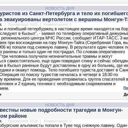
НОВОСТЬ ДНЯ
уристов из Санкт-Петербурга и тело их погибшег
а эвакуированы вертолетом c вершины Монгун-Т
г.
| Просмотров: 4401 | Комментариев: 0
ы и погибший петербуржец в настоящее время находятся на бо
 следуют в Кызыл", - заявил по телефону оперативный дежурны
 регионального центра МЧС России, сообщает ИТАР-ТАСС. 3 м
век при восхождении на гору Монгун-Тайга (Серебряная Гора, в
906 м) попали под снежную лавину. В результате один человек п
о ранены и только один не пострадал. По словам оперативного
 "три человека получили незначительные травмы и могут
ься самостоятельно, еще один повредил спину и сейчас обездви
и в Кызыл раненые будут доставлены в одну из больниц, где и
едики и окажут помощь. Тело погибшего туриста доставят в Сан
Операция по поиску туристов началась в четверг в 18:30 по
у времени. Для ее проведения отправилась группа спасателей 
человек и 2 единиц техники с необходимым снаряжением и
ием.
По
Д
НОВОСТЬ ДНЯ
вестны новые подробности трагедии в Монгун-
ком районе
г.
| Просмотров: 3328 | Комментариев: 0
рбургские альпинисты попали в Туве под снежную лавину. Один