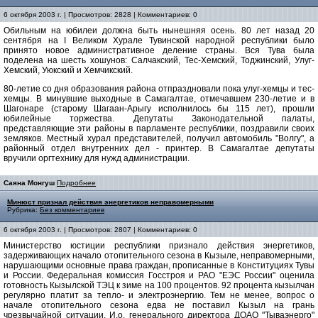
6 октября 2003 г. | Просмотров: 2828 | Комментариев: 0
Обильным на юбилеи должна быть нынешняя осень. 80 лет назад 20
сентября на I Великом Хурале Тувинской народной республики было
принято новое административное деление страны. Вся Тува была
поделена на шесть хошунов: Салчакский, Тес-Хемский, Тоджинский, Улуг-
Хемский, Уюкский и Хемчикский.
80-летие со дня образования района отпраздновали пока улуг-хемцы и тес-
хемцы. В минувшие выходные в Самагалтае, отмечавшем 230-летие и в
Шагонаре (старому Шагаан-Арыгу исполнилось бы 115 лет), прошли
юбилейные торжества. Депутаты Законодательной палаты,
представляющие эти районы в парламенте республики, поздравили своих
земляков. Местный хурал представителей, получил автомобиль "Волгу", а
районный отдел внутренних дел - принтер. В Самагалтае депутаты
вручили оргтехнику для нужд администрации.
Саяна Монгуш
Подробнее
Минюст признал действия энергетиков неправомерными
Рубрика:
Без комментариев
6 октября 2003 г. | Просмотров: 2807 | Комментариев: 0
Министерство юстиции республики признало действия энергетиков,
задерживающих начало отопительного сезона в Кызыле, неправомерными,
нарушающими основные права граждан, прописанные в Конституциях Тувы
и России. Федеральная комиссия Госстроя и РАО "ЕЭС России" оценила
готовность Кызылской ТЭЦ к зиме на 100 процентов. 92 процента кызылчан
регулярно платит за тепло- и электроэнергию. Тем не менее, вопрос о
начале отопительного сезона едва не поставил Кызыл на грань
чрезвычайной ситуации. И.о. генерального директора ДОАО "Тываэнерго"