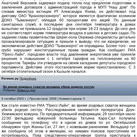
Анатолий Верзаков задержал подачу тепла под предлогом подготовки и
заключения договоров с администрацией города и МУП "Наш дом". По
словам министра юстиции РТ Александра Язева, он действовал под
диктовку ОАО "Краноярскэнерго", которое является фактически хозяином
ДОАО "Тываэнерго", обладая 60 процентами его акций. По данным
санитарных служб, в последние дни сентября температура в домах
кызылчан не превышала 12 градусов при норме 18-23 градуса. До сего дня
не соответствует норме температура воздуха в школах и детских садах. По
заданию главы правительства Шериг-оола Ооржака специалисты детально
проанализировали ситуацию и пришли к выводу, что ни юридически, ни
экономически действия ДОАО "Тываэнерго" не оправданы. Более того - они
грубо нарушают конституционные права граждан. Как сообщает РИА
"Пресс-Лайн", городские власти под давлением энергетиков уже приняли
решение о повышении с 1 октября тарифов на теплоэнергию на 60
процентов. Тарифы эти утвердили на своем заседании депутаты городского
парламента. Действие этого постановления мэрии приостановлено. С 3
октября отопительный сезон в Кызыле начался.
Регионс.ру
Подробнее
Во время родовых схваток женщина убила родную сестру
Рубрика:
Новость дня
6 октября 2003 г. | Просмотров: 2656 | Комментариев: 0
Как стало известно РИА "Пресс-Лайн", во время родовых схваток женщина
убила родную сестру. Расследованием занимается прокуратура Дзун-
Хемчикского кожууна. По предварительной информации, 29 сентября около
22:00 фельдшер кожуунной больницы Татьяна Кара-Сал получила
сообщение по телефону, что в одном из домов по ул. Октябрьской
обнаружен труп Жанны Сат, 27 лет, с ножевыми ранениями. Фельдшер тут
же сообщила об этом в милицию, но никаких поисков преступника не
потребовалось. Пока следственно-оперативная группа приступала к