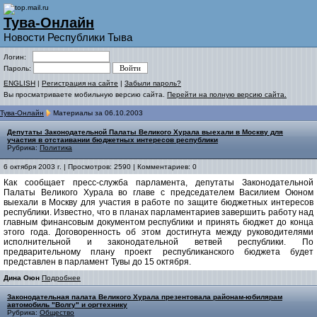
Тува-Онлайн
Новости Республики Тыва
Логин:
Пароль:
ENGLISH
|
Регистрация на сайте
|
Забыли пароль?
Вы просматриваете мобильную версию сайта.
Перейти на полную версию сайта.
Тува-Онлайн
Материалы за 06.10.2003
Депутаты Законодательной Палаты Великого Хурала выехали в Москву для
участия в отстаивании бюджетных интересов республики
Рубрика:
Политика
6 октября 2003 г. | Просмотров: 2590 | Комментариев: 0
Как сообщает пресс-служба парламента, депутаты Законодательной
Палаты Великого Хурала во главе с председателем Василием Оюном
выехали в Москву для участия в работе по защите бюджетных интересов
республики. Известно, что в планах парламентариев завершить работу над
главным финансовым документом республики и принять бюджет до конца
этого года. Договоренность об этом достигнута между руководителями
исполнительной и законодательной ветвей республики. По
предварительному плану проект республиканского бюджета будет
представлен в парламент Тувы до 15 октября.
Дина Оюн
Подробнее
Законодательная палата Великого Хурала презентовала районам-юбилярам
автомобиль "Волгу" и оргтехнику
Рубрика:
Общество