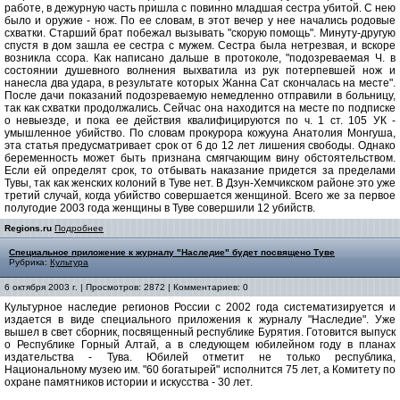
работе, в дежурную часть пришла с повинно младшая сестра убитой. С нею
было и оружие - нож. По ее словам, в этот вечер у нее начались родовые
схватки. Старший брат побежал вызывать "скорую помощь". Минуту-другую
спустя в дом зашла ее сестра с мужем. Сестра была нетрезвая, и вскоре
возникла ссора. Как написано дальше в протоколе, "подозреваемая Ч. в
состоянии душевного волнения выхватила из рук потерпевшей нож и
нанесла два удара, в результате которых Жанна Сат скончалась на месте".
После дачи показаний подозреваемую немедленно отправили в больницу,
так как схватки продолжались. Сейчас она находится на месте по подписке
о невыезде, и пока ее действия квалифицируются по ч. 1 ст. 105 УК -
умышленное убийство. По словам прокурора кожууна Анатолия Монгуша,
эта статья предусматривает срок от 6 до 12 лет лишения свободы. Однако
беременность может быть признана смягчающим вину обстоятельством.
Если ей определят срок, то отбывать наказание придется за пределами
Тувы, так как женских колоний в Туве нет. В Дзун-Хемчикском районе это уже
третий случай, когда убийство совершается женщиной. Всего же за первое
полугодие 2003 года женщины в Туве совершили 12 убийств.
Regions.ru
Подробнее
Специальное приложение к журналу "Наследие" будет посвящено Туве
Рубрика:
Культура
6 октября 2003 г. | Просмотров: 2872 | Комментариев: 0
Культурное наследие регионов России с 2002 года систематизируется и
издается в виде специального приложения к журналу "Наследие". Уже
вышел в свет сборник, посвященный республике Бурятия. Готовится выпуск
о Республике Горный Алтай, а в следующем юбилейном году в планах
издательства - Тува. Юбилей отметит не только республика,
Национальному музею им. "60 богатырей" исполнится 75 лет, а Комитету по
охране памятников истории и искусства - 30 лет.