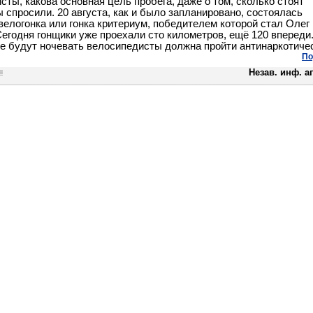
сты, какова основная цель пробега, даже о том, сколько стоят
 спросили. 20 августа, как и было запланировано, состоялась
велогонка или гонка критериум, победителем которой стал Олег
Сегодня гонщики уже проехали сто километров, ещё 120 впереди
де будут ночевать велосипедисты должна пройти антинаркотиче
По
Незав. инф. а