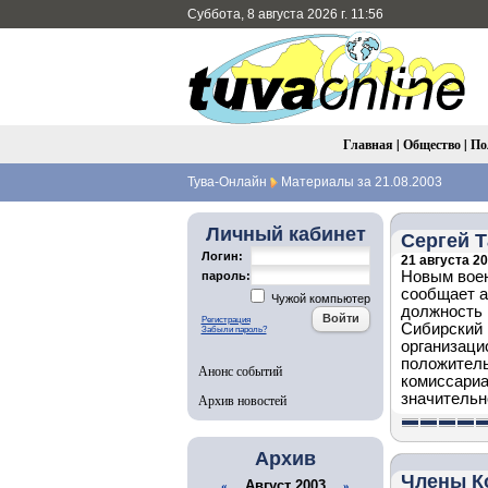
Суббота, 8 августа 2026 г. 11:56
Главная
|
Общество
|
По
Тува-Онлайн
Материалы за 21.08.2003
Личный кабинет
Сергей 
Логин:
21 августа 20
Новым воен
пароль:
сообщает а
Чужой компьютер
должность 
Регистрация
Сибирский 
Забыли пароль?
организаци
положитель
Анонс событий
комиссариа
значительн
Архив новостей
Архив
Члены К
Август 2003
«
»