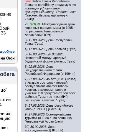
new!
Кубок Главы Республики
Тыва по волейболу среди мужчин
и женщин
(Спортивно-
культурный центр "Победа", пгт
жение
Каа-Хем, Кызылский кожуун,
е
Тыва)
5
2)
ЗАВТРА
:
Международный день
 Юрий
коренных народов мира (с 1995 г,
по решению Генеральной
 33
Ассамблеи ООН)
3)
15.08.2026:
День Республики
Тыва
(Тува)
4)
17.08.2026:
День Хоомея
(Тува)
дробнее
5)
18.08.2026 - 20.08.2026:
ина Оюн
Четвертый международный
буддийский форум
(Кызыл, Тува)
6)
22.08.2026:
День
Государственного флага
робега
Российской Федерации (с 1994 г.)
7)
27.08.2026:
45 лет (1981) назад
в Кызыле состоялся первый
республиканский фестиваль
ьцо"
хоомея, в котором приняли
участие 110 представителей всех
районов Тувы, гости из МНР,
артии
Башкирии, Хакасии.
(Тува)
о,
8)
27.08.2026:
День российского
кино (с 1980 г.)
(Россия)
ли их
9)
27.09.2026:
Всемирный день
енцию
туризма (с 1980 г., по решению
Генеральной Ассамблеи)
10)
30.09.2026:
День
жают
воссоединения ДНР, ЛНР,