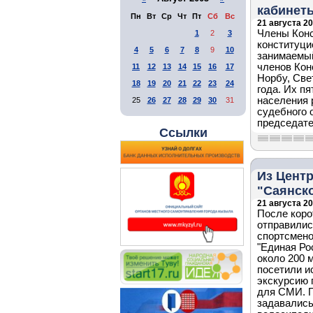
кабинет
Пн
Вт
Ср
Чт
Пт
Сб
Вс
21 августа 20
Члены Конс
1
2
3
конституци
4
5
6
7
8
9
10
занимаемый
членов Кон
11
12
13
14
15
16
17
Норбу, Све
18
19
20
21
22
23
24
года. Их п
населения 
25
26
27
28
29
30
31
судебного 
председате
Ссылки
Из Центр
"Саянск
21 августа 20
После коро
отправилис
спортсмено
"Единая Ро
около 200 
посетили и
экскурсию 
для СМИ. П
задавались