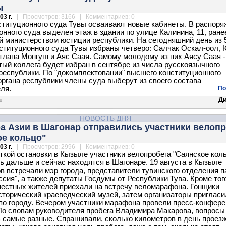
ы
03 г.
| Просмотров: 3166 | Комментариев: 0
титуционного суда Тувы осваивают новые кабинеты. В распоря
онного суда выделен этаж в здании по улице Калинина, 11, ране
 министерством юстиции республики. На сегодняшний день из 
ституционного суда Тувы избраны четверо: Салчак Оскал-оол,
тлана Монгуш и Аяс Саая. Самому молодому из них Аясу Саая -
ятый коллега будет избран в сентябре из числа русскоязычного
республики. По "докомплектовании" высшего конституционного
органа республики члены суда выберут из своего состава
ля.
По
Д
НОВОСТЬ ДНЯ
а Азии в Шагонар отправились участники велоп
ое кольцо"
03 г.
| Просмотров: 2996 | Комментариев: 0
ткой остановки в Кызыле участники велопробега "Саянское кол
ь дальше и сейчас находятся в Шагонаре. 19 августа в Кызыле
в встречали мэр города, представители тувинского отделения п
ссия", а также депутаты Госдумы от Республики Тува. Кроме тог
местных жителей приехали на встречу веломарафона. Гонщики
сторический краеведческий музей, затем организаторы пригласи
по городу. Вечером участники марафона провели пресс-конфер
о словам руководителя пробега Владимира Макарова, вопросы
 самые разные. Спрашивали, сколько километров в день проез