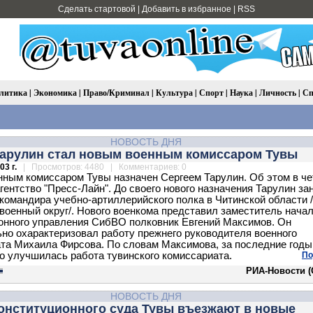
Сделать стартовой
|
Добавить в избранное
|
RSS
литика
|
Экономика
|
Право/Криминал
|
Культура
|
Спорт
|
Наука
|
Личность
|
Сп
НОВОСТЬ ДНЯ
Тарулин стал новым военным комиссаром Тувы
03 г.
| Просмотров: 4480 | Комментариев: 0
ным комиссаром Тувы назначен Сергеем Тарулин. Об этом в че
гентство "Пресс-Лайн". До своего нового назначения Тарулин за
командира учебно-артиллерийского полка в Читинской области /
военный округ/. Нового военкома представил заместитель нача
онного управления СибВО полковник Евгений Максимов. Он
но охарактеризовал работу прежнего руководителя военного
та Михаила Фирсова. По словам Максимова, за последние годы
о улучшилась работа тувинского комиссариата.
По
РИА-Новости (
НОВОСТЬ ДНЯ
онституционного суда Тувы въезжают в новые