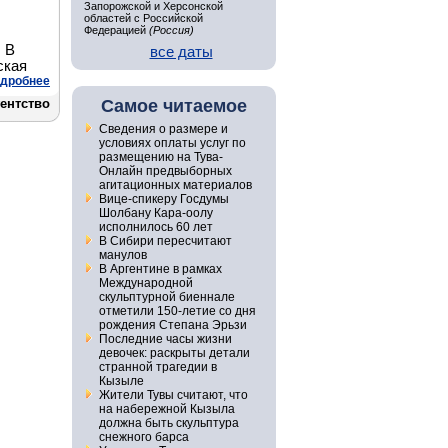
Запорожской и Херсонской
областей с Российской
Федерацией
(Россия)
. В
все даты
ская
дробнее
гентство
Самое читаемое
Сведения о размере и
условиях оплаты услуг по
размещению на Тува-
Онлайн предвыборных
агитационных материалов
Вице-спикеру Госдумы
Шолбану Кара-оолу
исполнилось 60 лет
В Сибири пересчитают
манулов
В Аргентине в рамках
Международной
скульптурной биеннале
отметили 150-летие со дня
рождения Степана Эрьзи
Последние часы жизни
девочек: раскрыты детали
странной трагедии в
Кызыле
Жители Тувы считают, что
на набережной Кызыла
должна быть скульптура
снежного барса