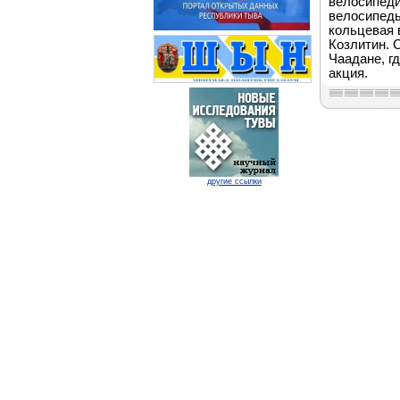
велосипеди
велосипеды
кольцевая 
Козлитин. 
Чаадане, г
акция.
другие ссылки