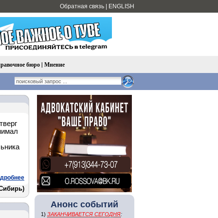
Обратная связь
|
ENGLISH
равочное бюро
|
Мнение
тверг
нимал
льника
дробнее
Сибирь)
Анонс событий
1)
ЗАКАНЧИВАЕТСЯ СЕГОДНЯ
: