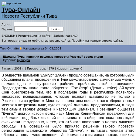
Тува-Онлайн
Новости Республики Тыва
Логин:
Пароль:
ENGLISH
|
Регистрация на сайте
|
Забыли пароль?
Вы просматриваете мобильную версию сайта.
Перейти на полную версию сайта.
Тува-Онлайн
Материалы за 04.03.2003
Шаманы Тувы приняли решение провести "чистку" своих рядов
Рубрика:
Культура
4 марта 2003 г. | Просмотров: 4179 | Комментариев: 0
В обществе шаманов "Дунгур" (Бубен) прошло совещание, на котором были
обсуждены планы проведения в Туве международного симпозиума ученых
шамановедов и внутрениие рабочие проблемы этой организации.
Председатель шаманского общества "Тос-Дээр" (Девять небес) Ай-чурек
Оюн обеспокоена тем, что в последние годы в республике появилось
множество псевдошаманов, которые позорят шаманство не только в
России, но и за рубежом. Местные шарлатаны появляются в общественных
местах в нетрезвом виде, пугают людей лживыми предсказаниями, а люди
тем самым теряют доверие к настоящим шаманам. Президент общества
"Дунгур", доктор исторических наук Монгуш Кенин-Лопсан предложил для
избежания подобных явлений не принимать в общество шаманов людей
физически не здоровых, и тех, кто отбывал наказание в местах лишения
свободы. На совещании было принято решение заново провести
регистрацию шаманского общества "Дунгур", и выписать членам этого
общества новые удостоверения. Информация о шаманах, выезжающих за