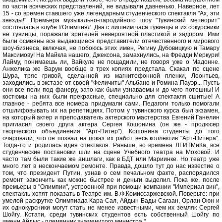
по части всяческих представлений, не видывали давненько. Наверное, лет
15 - со времен ставшего уже легендарным студенческого спектакля "Ах, эти
звезды!" Премьера музыкально-пародийного шоу "Тувинский метеорит"
состоялась в клубе #Олимпия#. Два с лишним часа тувинцы и их сокурсники
не тувинцы, поражали зрителей невероятной пластикой и задором. Ими
были осмеяны все выдающиеся представители отечественного и мирового
шоу-бизнеса, включая, не побоюсь этих имен, Регину Дубовицкую и Тамару
Максимову! На Майкла нашего, Джексона, замахнулись, на Фредди Меркури!
Лайму, понимаешь ли, Вайкуле не пощадили, не говоря уже о Мадонне.
Анжелика же Варум вообще в трех копиях предстала. Скакал по сцене
Шура, тряс гривой, сделанной из магнитофонной пленки, Леонтьев,
заходились в экстазе от своей "Феличиты" Альбано и Ромина Пауэр... Пусть
они все пели под фанеру, зато как были узнаваемы и до чего потешны! И
костюмы на них были прекрасные, специально для спектакля сшитые! А
главное - ребята все номера придумали сами. Педагоги только помогали
отшлифовывать их на репетициях. Потом у тувинского курса был экзамен,
на который актер и преподаватель актерского мастерства Евгений Ганелин
пригласил своего друга актера Сергея Кошонина (он же - продюсер
творческого объединения "Арт-Питер"). Кошонина студенты до того
очаровали, что он позвал на показ их работ весь коллектив "Арт-Питера".
Тогда-то и родилась идея спектакля. Раньше, во времена ЛГИТМиКа, все
студенческие постановки шли на сцене Учебного театра на Моховой. И
часто там были такие же аншлаги, как в БДТ или Мариинке. Но театр уже
много лет в нескончаемом ремонте. Правда, дошло тут до нас известие о
том, что президент Путин, узнав о сем печальном факте, распорядился
ремонт закончить как можно быстрее и деньги выделил. Пока же, после
премьеры в "Олимпии", устроенной при помощи компании "Империал вин",
спектакль хотят показать в Театре им. В.Ф.Комиссаржевской. Поверьте: при
умелой раскрутке Олимпиада Кара-Сал, Айдын Бады-Сагаан, Орлан Оюн и
их однокурсники могут стать не менее известными, чем их земляк Сергей
Шойгу. Кстати, среди тувинских студентов есть собственный Шойгу по
имени Айдыс - племянник знаменитого министра."