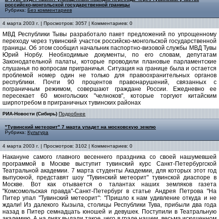
российско-монгольской государственной границы
Рубрика:
Без комментариев
4 марта 2003 г. | Просмотров: 3057 | Комментариев: 0
МВД Республики Тывы разработало пакет предложений по упрощенному
переходу через тувинский участок российско-монгольской государственной
границы. Об этом сообщил начальник паспортно-визовой службы МВД Тувы
Юрий Норбу. Необходимые документы, по его словам, депутатам
Законодательной палаты, которые проводили плановые парламентские
слушанья по вопросам приграничья. Ситуация на границе была и остается
проблемой номер один не только для правоохранительных органов
республики. Почти 90 процентов правонарушений, связанных с
пограничным режимом, совершают граждане России. Ежедневно ее
пересекает 60 монгольских "челноков", которые торгуют китайским
ширпотребом в приграничных тувинских районах
РИА-Новости (Сибирь)
Подробнее
"Тувинский метеорит" 7 марта упадет на московскую землю
Рубрика:
Культура
4 марта 2003 г. | Просмотров: 3102 | Комментариев: 0
Накануне самого главного весеннего праздника со своей нашумевшей
программой в Москве выступит тувинский курс Санкт-Петербургской
Театральной академии. 7 марта студенты Академии, для которых этот год
выпускной, представят шоу "Тувинский метеорит" тувинской диаспоре в
Москве. Вот как отывается о талантах наших земляков газета
"Комсомольская правда"-Санкт-Петербург в статье Андрея Петрова "На
Питер упал "Тувинский метеорит": "Пришло к нам удивление откуда и не
ждали! Из далекого Кызыла, столицы Республики Тува, прибыли два года
назад в Питер семнадцать юношей и девушек. Поступили в Театральную
академию. А на днях выдали такое, чего в граде нашем, весьма искушенном