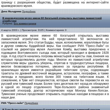
границу с разрешения общества, будет размещена на интернет-сайте
краеведческого музея.
Дина Мындрима
Подробнее
В краеведческом музее имени 60 богатырей открылась выставка ламаистской
атрибутики
Рубрика:
Без комментариев
4 марта 2003 г. | Просмотров: 3105 | Комментариев: 0
В краеведческом музее имени 60 богатырей открылась выставка
ламаистской атрибутики. На ней представлено 50 экспонатов из
запасников музея. Это статуи Будды, чаши, колокольчики, коралловые бусы
и другие символы буддийской веры. Как сообщает РИА "Пресс-Лайн" со
ссылкой на директора музея Анатолия Комбу, выставка приурочена к
годовщине Всетувинского съезда лам, который проходил в феврале 1928
года. А год спустя начались погромы монастырей и аресты лам, гонения на
которых продолжались долгие годы. Многое из ламаистской атрибутики
служителям веры удалось уберечь, спрятав в труднодоступных пещерах,
многое безвозвратно потеряно, увезено за пределы республики. В
хранилищах музея имеются редчайшие тибетские сутры, содержащие
трактаты по древней восточной медицине, астрологии, географии, а также
легенды и предания, всего более 300 томов на тибетском языке. К
сожалению, в Туве нет специалистов, которые смогли бы перевести их на
русский или тувинский языки. Более трех десятков лет назад их обнаружил
в одной из пещер отдаленного Тере-Хольского района знаменитый
тувинский этнограф, доктор исторических наук Монгуш Кенин-Лопсан.
Тувинские ученые продолжают открывать подобные находки в пещерах и в
наши дни.
РИА "Пресс-лайн"
Подробнее
В Туве будет принят упрощенный порядок перехода через тувинский участок