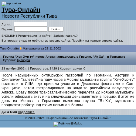
Тува-Онлайн
Новости Республики Тыва
Логин:
Пароль:
ENGLISH
|
Регистрация на сайте
|
Забыли пароль?
Вы просматриваете мобильную версию сайта.
Перейти на полную версию сайта.
Тува-Онлайн
Материалы за 23.11.2002
Группа "Хун-Хур-ту" после Аяски направилась в Грецию, "Ят-Ха" - в Германию
Рубрика:
Культура
23 ноября 2002 г. | Просмотров: 3429 | Комментариев: 0
После насыщенных октябрьских гастролей по Германии, Австрии и
Сингапуру, "залетев" на пару часов в Москву, музыканты группы "Хун-Хур-ту"
вылетели в США, где приняли участие в Джазовом фестивале в Сан-
Франциско, затем гастролировали на когда-то российском полуострове
Аляска. Сразу после трансатлантического перелета 22 ноября музыканты
успели оформить визу и на следующий день вылетели в Грецию. В этот же
день из Москвы в Германию вылетела группа "Ят-Ха", музыканты
продолжат работу над своим новым альбомом.
Дина Оюн
Подробнее
© 2001–2026, Информационное агентство "Тува-Онлайн"