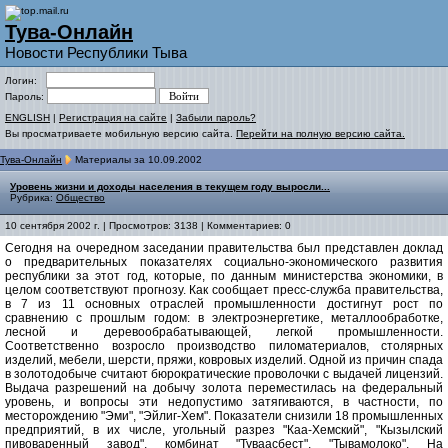
Тува-Онлайн
Новости Республики Тыва
Логин:
Пароль:
ENGLISH
|
Регистрация на сайте
|
Забыли пароль?
Вы просматриваете мобильную версию сайта.
Перейти на полную версию сайта.
Тува-Онлайн
Материалы за 10.09.2002
Уровень жизни и доходы населения в текущем году выросли...
Рубрика:
Общество
10 сентября 2002 г. | Просмотров: 3138 | Комментариев: 0
Сегодня на очередном заседании правительства был представлен доклад
о предварительных показателях социально-экономического развития
республики за этот год, которые, по данным министерства экономики, в
целом соответствуют прогнозу. Как сообщает пресс-служба правительства,
в 7 из 11 основных отраслей промышленности достигнут рост по
сравнению с прошлым годом: в электроэнергетике, металлообработке,
лесной и деревообрабатывающей, легкой промышленности.
Соответственно возросло производство пиломатериалов, столярных
изделий, мебели, шерсти, пряжи, ковровых изделий. Одной из причин спада
в золотодобыче считают бюрократические проволочки с выдачей лицензий.
Выдача разрешений на добычу золота переместилась на федеральный
уровень, и вопросы эти недопустимо затягиваются, в частности, по
месторождению "Эми", "Эйлиг-Хем". Показатели снизили 18 промышленных
предприятий, в их числе, угольный разрез "Каа-Хемский", "Кызылский
пивоваренный завод", комбинат "Туваасбест", "Тывамолоко". На