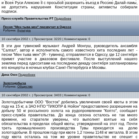
и Всея Руси Алексию II с просьбой разрешить въезд в Россию Далай-ламы,
не допустить нарушения Конституции страны; активисты собирали
подписи.
Пресс-служба Правительства РТ
Подробнее
Песня "Мен тыва мен" прозвучит в Одессе
Рубрика:
Культура
10 сентября 2002 г. | Просмотров: 3220 | Комментариев: 0
В эти дни тувинский музыкант Андрей Монгуш, руководитель ансамбля
"Салгал", автор и исполнитель самого известного хита последних лет -
песни "Мен тыва мен" (Я - тувинец), отправляется в Одессу, где 12 сентября
примет участие в джазовом фестивале. После выступлений нашего
земляка перед одесситами на последнюю декаду сентября запланированы
его концерты в ночных клубах Санкт-Петербурга и Москвы.
Дина Оюн
Подробнее
Золотодобыча
Рубрика:
Общество
10 сентября 2002 г. | Просмотров: 3403 | Комментариев: 0
Золотодобытчики ООО "Восток" добились увеличения своей квоты в этом
году на 15 кг, а ЗАО НПО "ТИКОПР & Нойон" предоставлено разрешение на
добычу 50 кг россыпного золота на рудопроявлении "Копто", сообщает
пресс-служба правительства. До конца сезона осталось не так много
времени, но старатели уверены, что выполнят взятые на себя
обязательства в пределах общей квоты, утвержденной на этот год. Почти
треть промышленного производства Тувы приходится на долю
золотодобычи. В прошлом году при квоте 1,2 тонны 1148 кг металла. В этом
году квота осталась на том же уровне правительство не спешит с