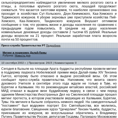
сельхозпредприятиях наблюдается увеличение мелкого рогатого скота и
птицы, а поголовье крупного рогатого скота, лошадей продолжает
снижаться. Что касается заготовки кормов, то наиболее организовано она
проходит в хозяйствах Сут-Хольского, Дзун-Хемчикского, Каа-Хемского и
Тоджинского кожуунов. К уборке зерновых уже приступили хозяйства Пий-
Хемского, Каа-Хемского, Тандинского кожуунов. Внушает оптимизм
сообщение о том, что уровень жизни и доходы населения по сравнению с
предыдущим годом повысились. В среднем на душу населения
номинальные денежные доходы составили 2 тысячи 65 рублей. Реальные
доходы возросли на 21 процент. Реальная заработная плата возросла
почти на 50 проценттов.
Пресс-служба Правительства РТ
Подробнее
Митинг в поддержку Далай-Ламы
Рубрика:
Новость дня
10 сентября 2002 г. | Просмотров: 2915 | Комментариев: 0
Сегодня в Кызыле на площади Арата буддисты республики провели митинг
в поддержку лауреата Нобелевской премии мира Далай-ламы XIV Тензина
Гьятсо, которому было отказано в выдаче российской визы. Об этом
сообщает пресс-служба правительства. Напомним, что визита своего
духовного Учителя в сентябре этого года ждали не только в Туве, но
Бурятии и Калмыкии. Но по рекомендации китайских властей, российский
МИД отказал в выдаче визе буддийскому лидеру, в связи с чем перед
зданием Министерства Иностранных Дел на Смоленской площади прошел
митинг протеста, в котором участвовали верующие из Калмыкии, Бурятии,
Тувы. На митинге в Кызыле собралось немного людей. На самодеятельный
"постамент" был водружен портрет Его Святейшества, все молились,
курили благовоние. Священник хурээ "Цечерлинг" Тензин Чымба, буддисты,
приехавшие из кожуунов, во всеуслышанье обратились к Владимиру
Путину, Правительству России, депутатам Госдумы, Патриарху Московскому