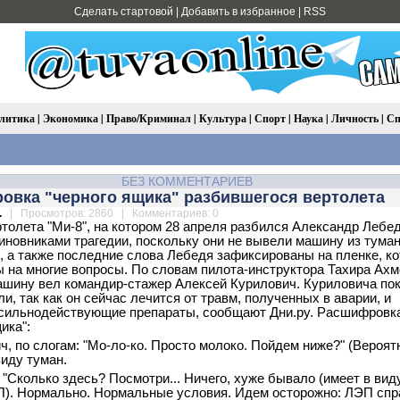
Сделать стартовой
|
Добавить в избранное
|
RSS
литика
|
Экономика
|
Право/Криминал
|
Культура
|
Спорт
|
Наука
|
Личность
|
Сп
БЕЗ КОММЕНТАРИЕВ
овка "черного ящика" разбившегося вертолета
.
| Просмотров: 2860 | Комментариев: 0
толета "Ми-8", на котором 28 апреля разбился Александр Лебед
иновниками трагедии, поскольку они не вывели машину из туман
, а также последние слова Лебедя зафиксированы на пленке, к
ы на многие вопросы. По словам пилота-инструктора Тахира Ахм
ашину вел командир-стажер Алексей Курилович. Куриловича пок
и, так как он сейчас лечится от травм, полученных в аварии, и
сильнодействующие препараты, сообщают Дни.ру. Расшифровк
ика":
ч, по слогам: "Мо-ло-ко. Просто молоко. Пойдем ниже?" (Вероят
виду туман.
 "Сколько здесь? Посмотри... Ничего, хуже бывало (имеет в вид
). Нормально. Нормальные условия. Идем осторожно: ЛЭП спра