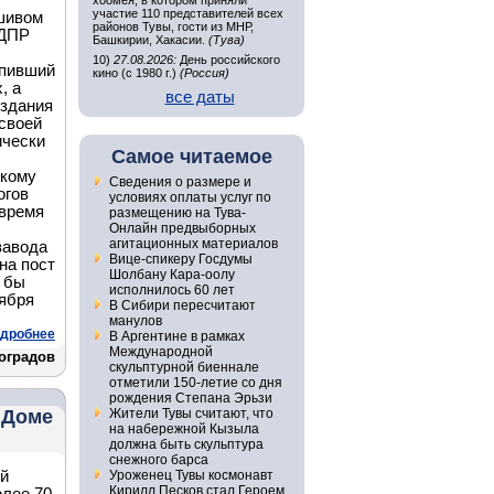
хоомея, в котором приняли
участие 110 представителей всех
шивом
районов Тувы, гости из МНР,
ЛДПР
Башкирии, Хакасии.
(Тува)
10)
27.08.2026:
День российского
упивший
кино (с 1980 г.)
(Россия)
, а
все даты
оздания
своей
ически
Самое читаемое
 кому
Сведения о размере и
огов
условиях оплаты услуг по
 время
размещению на Тува-
Онлайн предвыборных
агитационных материалов
завода
Вице-спикеру Госдумы
на пост
Шолбану Кара-оолу
о бы
исполнилось 60 лет
тября
В Сибири пересчитают
манулов
дробнее
В Аргентине в рамках
Международной
оградов
скульптурной биеннале
отметили 150-летие со дня
рождения Степана Эрьзи
 Доме
Жители Тувы считают, что
на набережной Кызыла
должна быть скульптура
снежного барса
ый
Уроженец Тувы космонавт
Кирилл Песков стал Героем