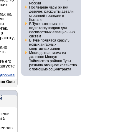
олее 70
России
ских
Последние часы жизни
х
девочек: раскрыты детали
гак на
странной трагедии в
ии
Кызыле
ая
В Туве выстраивают
тек,
подготовку кадров для
беспилотных авиационных
 в
систем
расоту,
В Туве появятся сразу 5
новых ангарных
лане
спортивных залов
сть
Многодетная мама из
далекого Монгун-
е его
Тайгинского района Тувы
развила овощное хозяйство
августе
с помощью соцконтракта
дробнее
ина Оюн
й
неже
и 5
х
чеслав