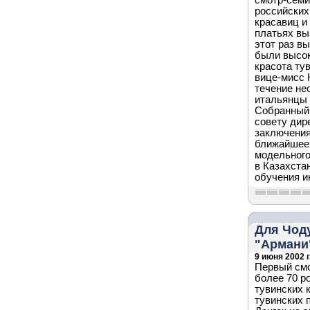
смотр-семи
российских
красавиц и
платьях вы
этот раз в
были высок
красота ту
вице-мисс 
течение не
итальянцы 
Собранный 
совету дир
заключения
ближайшее 
модельного
в Казахста
обучения и
Для Чод
"Армани
9 июня 2002 г
Первый смо
более 70 р
тувинских 
тувинских 