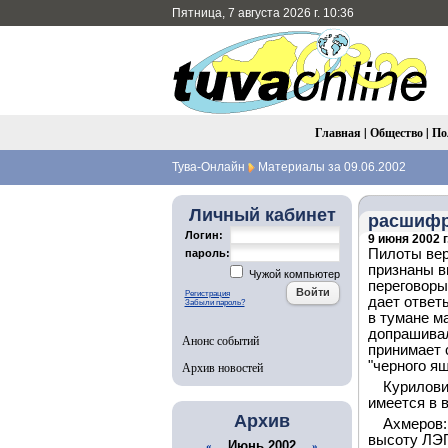
Пятница, 7 августа 2026 г. 10:36
Главная
|
Общество
|
По
Тува-Онлайн
Материалы за 09.06.2002
Личный кабинет
расшифр
Логин:
9 июня 2002 г
Пилоты вер
пароль:
признаны в
Чужой компьютер
переговоры
Регистрация
дает ответ
Забыли пароль?
в тумане м
допрашивал
Анонс событий
принимает 
"черного ящ
Архив новостей
Курилови
имеется в 
Архив
Ахмеров:
высоту ЛЭП
Июнь 2002
«
»