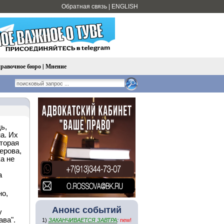
Обратная связь
|
ENGLISH
равочное бюро
|
Мнение
ь,
а. Их
оторая
ерова,
а не
а
но,
Анонс событий
у
ва".
1)
ЗАКАНЧИВАЕТСЯ ЗАВТРА
:
new!