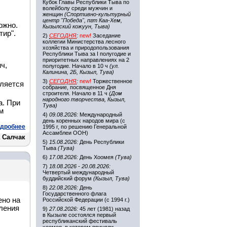
Кубок Главы Республики Тыва по
волейболу среди мужчин и
женщин
(Спортивно-культурный
центр "Победа", пгт Каа-Хем,
ожно.
Кызылский кожуун, Тыва)
тир".
2)
СЕГОДНЯ
:
new!
Заседание
коллегии Министерства лесного
хозяйства и природопользования
Республики Тыва за I полугодие и
приоритетных направлениях на 2
ч,
полугодие. Начало в 10 ч
(ул.
Калинина, 2Б, Кызыл, Тува)
3)
СЕГОДНЯ
:
new!
Торжественное
еляется
собрание, посвященное Дня
строителя. Начало в 11 ч
(Дом
народного творчества, Кызыл,
а. При
Тува)
м
4)
09.08.2026:
Международный
день коренных народов мира (с
дробнее
1995 г, по решению Генеральной
Ассамблеи ООН)
 Салчак
5)
15.08.2026:
День Республики
Тыва
(Тува)
6)
17.08.2026:
День Хоомея
(Тува)
7)
18.08.2026 - 20.08.2026:
Четвертый международный
буддийский форум
(Кызыл, Тува)
8)
22.08.2026:
День
Государственного флага
ено на
Российской Федерации (с 1994 г.)
ления
9)
27.08.2026:
45 лет (1981) назад
в Кызыле состоялся первый
республиканский фестиваль