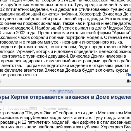
нар "Подиум-Экспо" собрал в эти дни на Московском Манеже б
 и зарубежных модельных агентств. Туву представляли 5 тувин
 12 пятилетних моделей, чьи дефиле в стилизованных тувински
зывали наибольший ажиотаж публики. Хореограф Вячеслав Дон
ыступил в новой для себя роли - дизайнера одежды. Его коллекц
о оценены профессионалами, также как и грация и нестандартн
винских моделей. Наибольший успех выпал на долю Чодуры Хер
Кызыла 2002 года. Представители итальянской фирмы "Армани"
скольких часов собрали полный портфоли модели. Отмечая ее к
говорили и о главном минусе - незнании иностранного языка.
видео и фотоматериал, по их словам, будет представлен в Ми
екторов "Армани", который и должен определить целесообразно
 контракта с тувинской девушкой. Вячеслав Донгак намерен в
время ликвидировать отмеченный иностранцами пробел в работ
 агентства. Программа подготовки моделей в открывающемся в 
не филиале агентства Вячеслав Донгака будет включать курсы
ностранного языка.
По
Д
ОБЩЕСТВО
уры Хертек открывается вакансия в Доме моделе
"
.
| Просмотров: 3003 | Комментариев: 0
тр-семинар "Подиум-Экспо" собрал в эти дни в Московском Ма
оссийских и зарубежных модельных агентств. Туву представлял
красавиц и 12 пятилетних моделей, чьи дефиле в стилизованны
платьях вызывали наибольший ажиотаж публики. Хореограф Вя