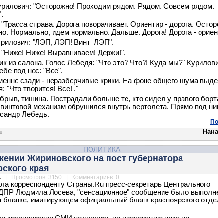
рилович: "Осторожно! Проходим рядом. Рядом. Совсем рядом.
.
 "Трасса справа. Дорога поворачивает. Ориентир - дорога. Остор
но. Нормально, идем нормально. Дальше. Дорога! Дорога - ориен
урилович: "ЛЭП, ЛЭП! Винт! ЛЭП".
 "Ниже! Ниже! Выравниваем! Держи!".
ик из салона. Голос Лебедя: "Что это? Что?! Куда мы?" Курилови
ебе под нос: "Все".
енно сзади - неразборчивые крики. На фоне общего шума выд
: "Что творится! Все!.."
обрыв, тишина. Пострадали больше те, кто сидел у правого борт
 винтовой механизм обрушился внутрь вертолета. Прямо под ни
сандр Лебедь.
По
Нана
ПОЛИТИКА
жении Жириновского на пост губернатора
рского края
.
| Просмотров: 3150 | Комментариев: 0
ла корреспонденту Страны.Ru пресс-секретарь Центрального
ДПР Людмила Лосева, "сенсационное" сообщение было выполн
бланке, имитирующем официальный бланк красноярского отде