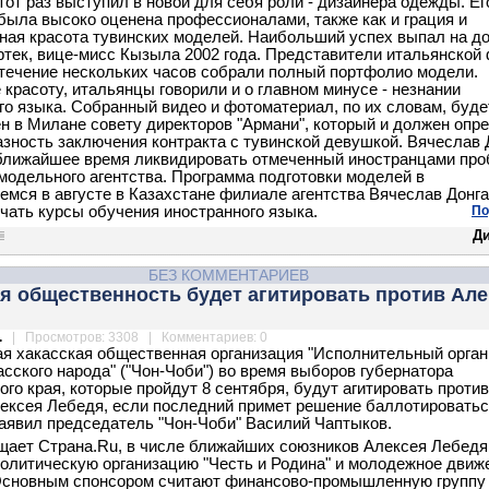
этот раз выступил в новой для себя роли - дизайнера одежды. Ег
была высоко оценена профессионалами, также как и грация и
ная красота тувинских моделей. Наибольший успех выпал на д
тек, вице-мисс Кызыла 2002 года. Представители итальянской
 течение нескольких часов собрали полный портфолио модели.
 красоту, итальянцы говорили и о главном минусе - незнании
го языка. Собранный видео и фотоматериал, по их словам, буде
н в Милане совету директоров "Армани", который и должен опр
зность заключения контракта с тувинской девушкой. Вячеслав 
ближайшее время ликвидировать отмеченный иностранцами про
 модельного агентства. Программа подготовки моделей в
мся в августе в Казахстане филиале агентства Вячеслав Донга
чать курсы обучения иностранного языка.
По
Д
БЕЗ КОММЕНТАРИЕВ
я общественность будет агитировать против Але
.
| Просмотров: 3308 | Комментариев: 0
я хакасская общественная организация "Исполнительный орган
асского народа" ("Чон-Чоби") во время выборов губернатора
ого края, которые пройдут 8 сентября, будут агитировать проти
ексея Лебедя, если последний примет решение баллотироватьс
 заявил председатель "Чон-Чоби" Василий Чаптыков.
щает Страна.Ru, в числе ближайших союзников Алексея Лебедя
олитическую организацию "Честь и Родина" и молодежное движ
Основным спонсором считают финансово-промышленную группу