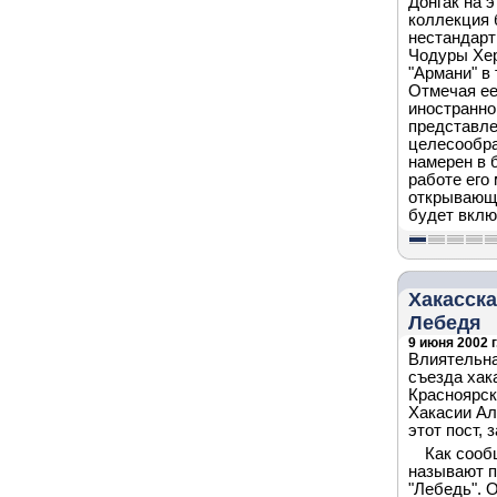
Донгак на 
коллекция 
нестандарт
Чодуры Хер
"Армани" в
Отмечая ее
иностранно
представле
целесообра
намерен в 
работе его
открывающе
будет вклю
Хакасска
Лебедя
9 июня 2002 г
Влиятельна
съезда хак
Красноярск
Хакасии Ал
этот пост,
Как сооб
называют п
"Лебедь". 