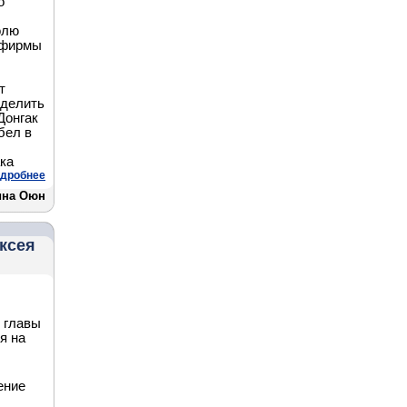
о
олю
 фирмы
т
еделить
Донгак
бел в
ка
дробнее
ина Оюн
ксея
в главы
я на
ение