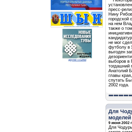
Некоторы
установлен
пресс-рели
Нину Рябов
городской 
на нем Вла
также о то
инициативн
кандидатур
не мог сдел
футболу в 
выгоден зап
дезориенти
другие ссылки
выборов в 
тогдашний 
Анатолий Б
главы края
спутать Бы
2002 года.
Для Чод
моделей
9 июня 2002 г
Для Чодуры