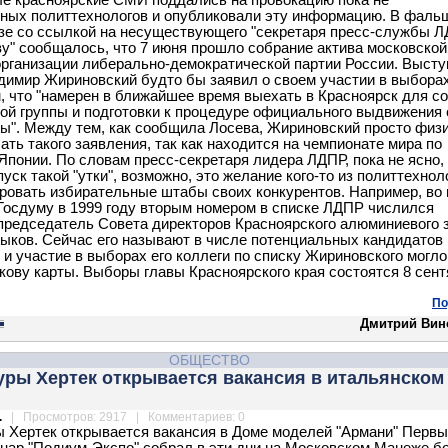
е красноярские СМИ поддались на провокацию пока не
ных политтехнологов и опубликовали эту информацию. В фаль
зе со ссылкой на несуществующего "секретаря пресс-службы 
у" сообщалось, что 7 июня прошло собрание актива московской
организации либерально-демократической партии России. Выст
димир Жириновский будто бы заявил о своем участии в выборах
м, что "намерен в ближайшее время выехать в Красноярск для с
ой группы и подготовки к процедуре официального выдвижения 
ы". Между тем, как сообщила Лосева, Жириновский просто физ
ать такого заявления, так как находится на чемпионате мира по
Японии. По словам пресс-секретаря лидера ЛДПР, пока не ясно,
уск такой "утки", возможно, это желание кого-то из политтехнол
ровать избирательные штабы своих конкурентов. Например, во
Госдуму в 1999 году вторым номером в списке ЛДПР числился
председатель Совета директоров Красноярского алюминиевого 
ыков. Сейчас его называют в числе потенциальных кандидатов 
, и участие в выборах его коллеги по списку Жириновского могл
кову карты. Выборы главы Красноярского края состоятся 8 сен
По
Дмитрий Вин
ОБЩЕСТВО
уры Хертек открывается вакансия в итальянском
.
| Просмотров: 2917 | Комментариев: 0
 Хертек открывается вакансия в Доме моделей "Армани" Перв