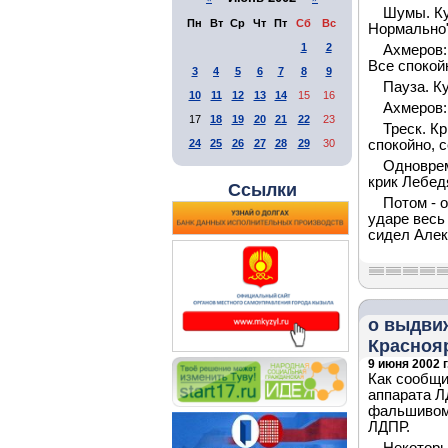
Шумы. Ку
Пн
Вт
Ср
Чт
Пт
Сб
Вс
Нормально"
1
2
Ахмеров:
Все спокой
3
4
5
6
7
8
9
Пауза. К
10
11
12
13
14
15
16
Ахмеров:
17
18
19
20
21
22
23
Треск. Кр
24
25
26
27
28
29
30
спокойно, с
Одноврем
крик Лебедя
Ссылки
Потом - 
ударе весь
сидел Алек
о выдви
Красноя
9 июня 2002 г
Как сообщи
аппарата Л
фальшивом 
ЛДПР.